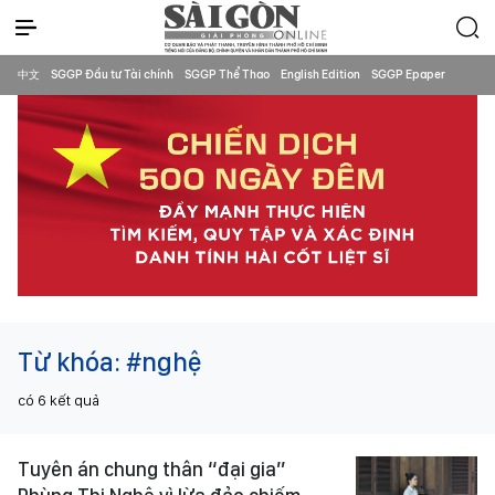
中文
SGGP Đầu tư Tài chính
SGGP Thể Thao
English Edition
SGGP Epaper
Từ khóa:
#nghệ
có
6
kết quả
Tuyên án chung thân “đại gia”