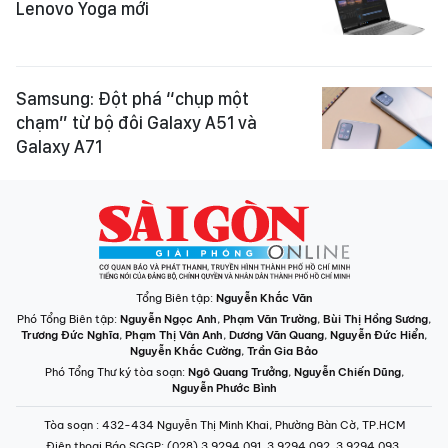
Lenovo Yoga mới
Samsung: Đột phá “chụp một
chạm” từ bộ đôi Galaxy A51 và
Galaxy A71
Tổng Biên tập:
Nguyễn Khắc Văn
Phó Tổng Biên tập:
Nguyễn Ngọc Anh
,
Phạm Văn Trường
,
Bùi Thị Hồng Sương
,
Trương Đức Nghĩa
,
Phạm Thị Vân Anh
,
Dương Văn Quang
,
Nguyễn Đức Hiển
,
Nguyễn Khắc Cường
,
Trần Gia Bảo
Phó Tổng Thư ký tòa soạn:
Ngô Quang Trưởng
,
Nguyễn Chiến Dũng
,
Nguyễn Phước Bình
Tòa soạn
: 432-434 Nguyễn Thị Minh Khai, Phường Bàn Cờ, TP.HCM
Điện thoại Báo SGGP
: (028) 3.9294.091, 3.9294.092, 3.9294.093,