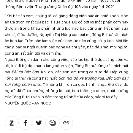
Tổng Bí thư Nguyễn Phú Trọng dự lễ kỷ niệm 70 năm Ngày truyền
thống Bệnh viện Trung ương Quân đội 108 vào ngày 1-4-2021
“Khi bác ăn cơm, chúng tôi cố gắng động viên bác ăn nhiều hơn. Món
ăn ưa thích nhất của bác là sữa chua. Dù có bớt lại một phần cơm hay
thức ăn trong khẩu phần nhưng lúc nào bác cũng ăn hết phần sữa
chua”, điều dưỡng Nguyễn Thị Hồng còn bật mí, Tổng Bí thư rất thích
ăn kẹo lạc. Trên bàn làm việc của bác lúc nào cũng có lọ kẹo. Mỗi lần
các y, bác sĩ ngồi quanh bác nghe kể chuyện, bác đều mời mọi người
cùng ăn, rất gần gũi và đầm ấm.
Ngoài thời gian dành cho công việc, vào lúc tập thể dục sáng sớm và
tối, khi đi bộ dọc hành lang bệnh viện, Tổng Bí thư cũng rất thích hát
bài
Bài ca Bắc Sơn
. Khi đó, các anh em trong ca trực đều tập cùng
Tổng Bí thư và cùng hát
“Bắc Sơn nơi đó xa trường xưa, Bắc Sơn đây
núi rừng chiến khu…”
, không khí rộn cả góc hành lang… Giờ đây, dù
người đã đi xa nhưng những lời hát, tinh thần lạc quan, quật cường
của Tổng Bí thư vẫn in đậm trong trí nhớ của các y, bác sĩ tại đây.
NGUYỄN QUỐC - AN NGỌC