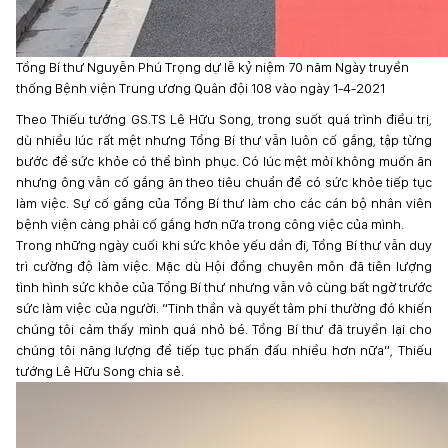
Tổng Bí thư Nguyễn Phú Trọng dự lễ kỷ niệm 70 năm Ngày truyền
thống Bệnh viện Trung ương Quân đội 108 vào ngày 1-4-2021
Theo Thiếu tướng GS.TS Lê Hữu Song, trong suốt quá trình điều trị,
dù nhiều lúc rất mệt nhưng Tổng Bí thư vẫn luôn cố gắng, tập từng
bước để sức khỏe có thể bình phục. Có lúc mệt mỏi không muốn ăn
nhưng ông vẫn cố gắng ăn theo tiêu chuẩn để có sức khỏe tiếp tục
làm việc. Sự cố gắng của Tổng Bí thư làm cho các cán bộ nhân viên
bệnh viện càng phải cố gắng hơn nữa trong công việc của mình.
Trong những ngày cuối khi sức khỏe yếu dần đi, Tổng Bí thư vẫn duy
trì cường độ làm việc. Mặc dù Hội đồng chuyên môn đã tiên lượng
tình hình sức khỏe của Tổng Bí thư nhưng vẫn vô cùng bất ngờ trước
sức làm việc của người. “Tinh thần và quyết tâm phi thường đó khiến
chúng tôi cảm thấy mình quá nhỏ bé. Tổng Bí thư đã truyền lại cho
chúng tôi năng lượng để tiếp tục phấn đấu nhiều hơn nữa”, Thiếu
tướng Lê Hữu Song chia sẻ.