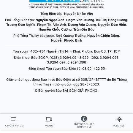
Tổng Biên tập:
Nguyễn Khắc Văn
Phó Tổng Biên tập:
Nguyễn Ngọc Anh
,
Phạm Văn Trường
,
Bùi Thị Hồng Sương
,
Trương Đức Nghĩa
,
Phạm Thị Vân Anh
,
Dương Văn Quang
,
Nguyễn Đức Hiển
,
Nguyễn Khắc Cường
,
Trần Gia Bảo
Phó Tổng Thư ký tòa soạn:
Ngô Quang Trưởng
,
Nguyễn Chiến Dũng
,
Nguyễn Phước Bình
Tòa soạn
: 432-434 Nguyễn Thị Minh Khai, Phường Bàn Cờ, TP.HCM
Điện thoại Báo SGGP
: (028) 3.9294.091, 3.9294.092, 3.9294.093,
3.9294.097, 3.9294.098
Điện thoại Tòa soạn Báo Điện tử
: 08 65 11 22 55
Giấy phép hoạt động Báo in và Báo Điện tử số 305/GP-BTTTT do Bộ Thông
tin và Truyền thông cấp ngày 28-8-2023.
© Bản quyền Báo SÀI GÒN GIẢI PHÓNG.
INFOGRAPHIC /
CHUYÊN MỤC
VIDEO
PODCAST
LONGFORM