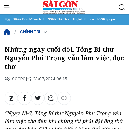
中文
SGGP Đầu tư Tài chính
SGGP Thể Thao
English Edition
SGGP Epaper
CHÍNH TRỊ
Những ngày cuối đời, Tổng Bí thư
Nguyễn Phú Trọng vẫn làm việc, đọc
thơ
SGGPO
23/07/2024 06:15
“Ngày 13-7, Tổng Bí thư Nguyễn Phú Trọng vẫn
làm việc cho đến khi chúng tôi phải đặt ống thở
máy cho bác. Giây phút biết không thể cứu bác,