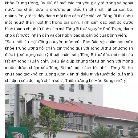
khỏe Trung ương, BV 108 đã mời các chuyên gia y tế trong và ngoài
nước hội chẩn, đưa ra phương án điều trị tốt nhất. Tất cả cán bộ,
nhân viên y tế tại đây dành một tình cảm đặc biệt với Tổng Bí thư như
một người thân ruột thịt trong gia đình. Tình cảm đặc biệt đó được
hình thành chính từ tình cảm mà Tổng Bí thư Nguyễn Phú Trọng dành
cho đất nước, nhân dân và đội ngũ y bác sĩ, cán bộ của bệnh viện.
“Sau mỗi lần Hội đồng chuyên môn của Ban Bảo vệ chăm sóc sức
khỏe Trung ương hội chẩn, xin thông qua với Tổng Bí thư phương án
điều trị, sử dụng các kỹ thuật chăm sóc, Tổng Bí thư đều nói một câu
rất ấm lòng “Tuân chỉ”. Điều ấy giúp chúng tôi tự tin hơn với mong
muốn được chăm sóc Tổng Bí thư một cách tốt nhất. Tổng Bí thư
chưa bao giờ khó chịu, ông luôn kiên trì điều trị và tuyệt đối tuân thủ
chỉ định của đội ngũ chăm sóc”, Thiếu tướng Lê Hữu Song nhớ lại.