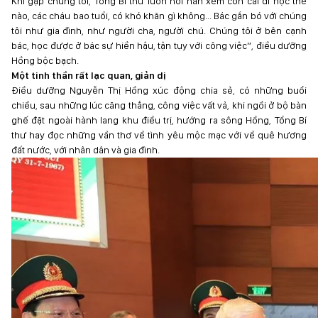
Khi gặp chúng tôi, Tổng Bí thư luôn hỏi han xem con cái đi học thế
nào, các cháu bao tuổi, có khó khăn gì không... Bác gắn bó với chúng
tôi như gia đình, như người cha, người chú. Chúng tôi ở bên cạnh
bác, học được ở bác sự hiền hậu, tận tụy với công việc”, điều dưỡng
Hồng bộc bạch.
Một tinh thần rất lạc quan, giản dị
Điều dưỡng Nguyễn Thị Hồng xúc động chia sẻ, có những buổi
chiều, sau những lúc căng thẳng, công việc vất vả, khi ngồi ở bộ bàn
ghế đặt ngoài hành lang khu điều trị, hướng ra sông Hồng, Tổng Bí
thư hay đọc những vần thơ về tình yêu mộc mạc với về quê hương
đất nước, với nhân dân và gia đình.