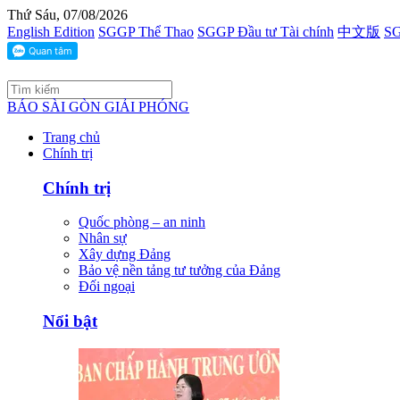
Thứ Sáu, 07/08/2026
English Edition
SGGP Thể Thao
SGGP Đầu tư Tài chính
中文版
SG
BÁO SÀI GÒN GIẢI PHÓNG
Trang chủ
Chính trị
Chính trị
Quốc phòng – an ninh
Nhân sự
Xây dựng Đảng
Bảo vệ nền tảng tư tưởng của Đảng
Đối ngoại
Nổi bật