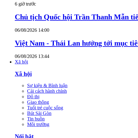
6 giờ trước
Chủ tịch Quốc hội Trần Thanh Mẫn tiế
06/08/2026 14:00
Việt Nam - Thái Lan hướng tới mục ti
06/08/2026 13:44
Xã hội
Xã hội
Sự kiện & Bình luận
Cải cách hành chính
Đô thị
Giao thông
Tuổi trẻ cuộc sống
Bút Sài Gòn
Tin buồn
Môi trường
Nổi bật