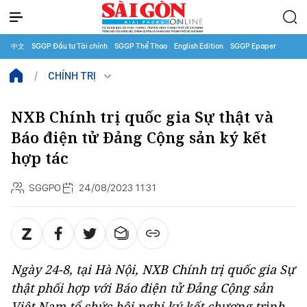
中文
SGGP Đầu tư Tài chính
SGGP Thể Thao
English Edition
SGGP Epaper
CHÍNH TRỊ
NXB Chính trị quốc gia Sự thật và
Báo điện tử Đảng Cộng sản ký kết
hợp tác
SGGPO
24/08/2023 11:31
Ngày 24-8, tại Hà Nội, NXB Chính trị quốc gia Sự
thật phối hợp với Báo điện tử Đảng Cộng sản
Việt Nam tổ chức hội nghị ký kết chương trình