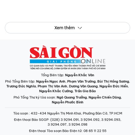
Xem thêm
Tổng Biên tập:
Nguyễn Khắc Văn
Phó Tổng Biên tập:
Nguyễn Ngọc Anh
,
Phạm Văn Trường
,
Bùi Thị Hồng Sương
,
Trương Đức Nghĩa
,
Phạm Thị Vân Anh
,
Dương Văn Quang
,
Nguyễn Đức Hiển
,
Nguyễn Khắc Cường
,
Trần Gia Bảo
Phó Tổng Thư ký tòa soạn:
Ngô Quang Trưởng
,
Nguyễn Chiến Dũng
,
Nguyễn Phước Bình
Tòa soạn
: 432-434 Nguyễn Thị Minh Khai, Phường Bàn Cờ, TP.HCM
Điện thoại Báo SGGP
: (028) 3.9294.091, 3.9294.092, 3.9294.093,
3.9294.097, 3.9294.098
Điện thoại Tòa soạn Báo Điện tử
: 08 65 11 22 55