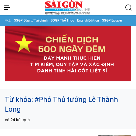
中文
SGGP Đầu tư Tài chính
SGGP Thể Thao
English Edition
SGGP Epaper
Từ khóa:
#Phó Thủ tướng Lê Thành
Long
có
24
kết quả