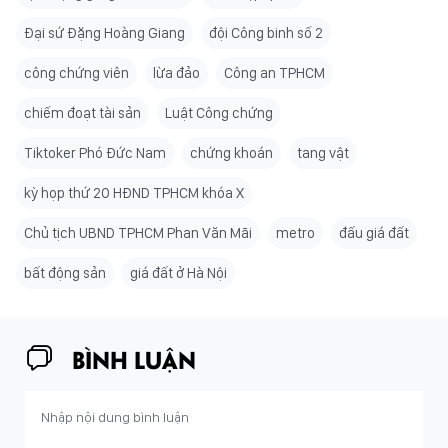
Đại sứ Đặng Hoàng Giang
đội Công binh số 2
công chứng viên
lừa đảo
Công an TPHCM
chiếm đoạt tài sản
Luật Công chứng
Tiktoker Phó Đức Nam
chứng khoán
tang vật
kỳ họp thứ 20 HĐND TPHCM khóa X
Chủ tịch UBND TPHCM Phan Văn Mãi
metro
đấu giá đất
bất động sản
giá đất ở Hà Nội
BÌNH LUẬN