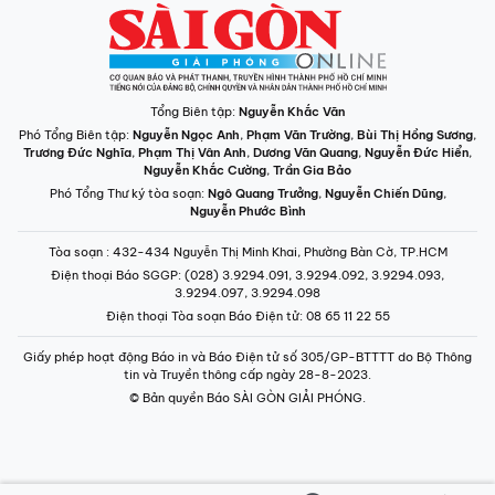
Tổng Biên tập:
Nguyễn Khắc Văn
Phó Tổng Biên tập:
Nguyễn Ngọc Anh
,
Phạm Văn Trường
,
Bùi Thị Hồng Sương
,
Trương Đức Nghĩa
,
Phạm Thị Vân Anh
,
Dương Văn Quang
,
Nguyễn Đức Hiển
,
Nguyễn Khắc Cường
,
Trần Gia Bảo
Phó Tổng Thư ký tòa soạn:
Ngô Quang Trưởng
,
Nguyễn Chiến Dũng
,
Nguyễn Phước Bình
Tòa soạn
: 432-434 Nguyễn Thị Minh Khai, Phường Bàn Cờ, TP.HCM
Điện thoại Báo SGGP
: (028) 3.9294.091, 3.9294.092, 3.9294.093,
3.9294.097, 3.9294.098
Điện thoại Tòa soạn Báo Điện tử
: 08 65 11 22 55
Giấy phép hoạt động Báo in và Báo Điện tử số 305/GP-BTTTT do Bộ Thông
tin và Truyền thông cấp ngày 28-8-2023.
© Bản quyền Báo SÀI GÒN GIẢI PHÓNG.