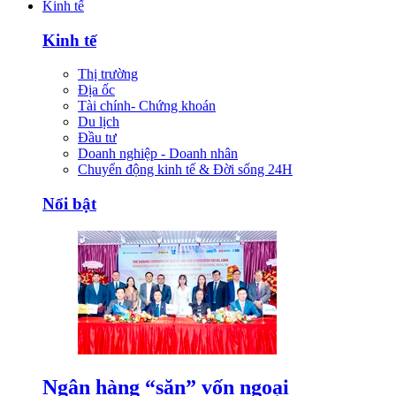
Kinh tế
Kinh tế
Thị trường
Địa ốc
Tài chính- Chứng khoán
Du lịch
Đầu tư
Doanh nghiệp - Doanh nhân
Chuyển động kinh tế & Đời sống 24H
Nổi bật
Ngân hàng “săn” vốn ngoại