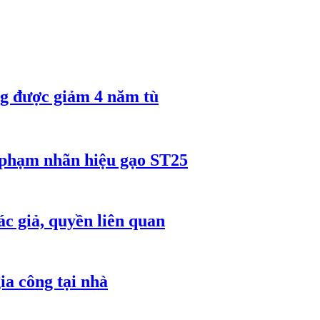
 được giảm 4 năm tù
 phạm nhãn hiệu gạo ST25
c giả, quyền liên quan
ia công tại nhà