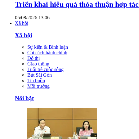
Triển khai hiệu quả thỏa thuận hợp tá
05/08/2026 13:06
Xã hội
Xã hội
Sự kiện & Bình luận
Cải cách hành chính
Đô thị
Giao thông
Tuổi trẻ cuộc sống
Bút Sài Gòn
Tin buồn
Môi trường
Nổi bật