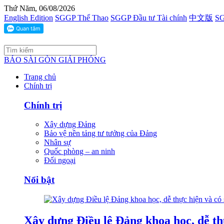
Thứ Năm, 06/08/2026
English Edition
SGGP Thể Thao
SGGP Đầu tư Tài chính
中文版
SG
BÁO SÀI GÒN GIẢI PHÓNG
Trang chủ
Chính trị
Chính trị
Xây dựng Đảng
Bảo vệ nền tảng tư tưởng của Đảng
Nhân sự
Quốc phòng – an ninh
Đối ngoại
Nổi bật
Xây dựng Điều lệ Đảng khoa học, dễ thự