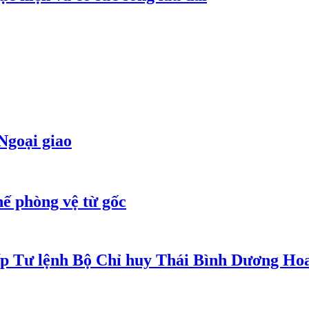
Ngoại giao
ế phòng vệ từ gốc
iếp Tư lệnh Bộ Chỉ huy Thái Bình Dương Ho