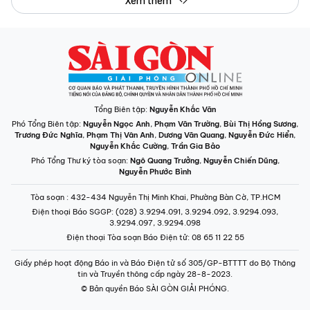
Xem thêm
Tổng Biên tập:
Nguyễn Khắc Văn
Phó Tổng Biên tập:
Nguyễn Ngọc Anh
,
Phạm Văn Trường
,
Bùi Thị Hồng Sương
,
Trương Đức Nghĩa
,
Phạm Thị Vân Anh
,
Dương Văn Quang
,
Nguyễn Đức Hiển
,
Nguyễn Khắc Cường
,
Trần Gia Bảo
Phó Tổng Thư ký tòa soạn:
Ngô Quang Trưởng
,
Nguyễn Chiến Dũng
,
Nguyễn Phước Bình
Tòa soạn
: 432-434 Nguyễn Thị Minh Khai, Phường Bàn Cờ, TP.HCM
Điện thoại Báo SGGP
: (028) 3.9294.091, 3.9294.092, 3.9294.093,
3.9294.097, 3.9294.098
Điện thoại Tòa soạn Báo Điện tử
: 08 65 11 22 55
Giấy phép hoạt động Báo in và Báo Điện tử số 305/GP-BTTTT do Bộ Thông
tin và Truyền thông cấp ngày 28-8-2023.
© Bản quyền Báo SÀI GÒN GIẢI PHÓNG.