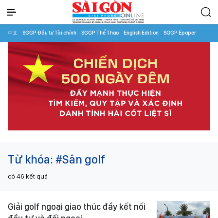
中文
SGGP Đầu tư Tài chính
SGGP Thể Thao
English Edition
SGGP Epaper
Từ khóa:
#Sân golf
có
46
kết quả
Giải golf ngoại giao thúc đẩy kết nối