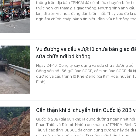
thông trên địa bàn TPHCM đã có nhiều chuyển biến tíc
thức hơn khi tham gia giao thông. Những hình ảnh xấu 
làn, đi trên vỉa hè… đang dần biến mất. Thay vào đó là
nghiêm chỉnh chấp hành tín hiệu đèn, vỉa hè thông th
Vụ đường và cầu vượt lũ chưa bàn giao đã 
sửa chữa nơi bỏ không
Ngày 24-10, Công ty xây dựng và sửa chữa đường bộ I
Công văn số 156 gửi Báo SGGP, cảm ơn Báo SGGP đã kịp
đường và cầu tránh lũ Khe Đèng (xã Kim Hóa, huyện T
Bình).
Cẩn thận khi di chuyển trên Quốc lộ 28B
Quốc lộ 28B (dài 68,1 km) là cung đường ngắn nhất nối 
Phan Thiết và Đà Lạt. Nhiều du khách từ TPHCM, Bình 
Tàu và các tỉnh ĐBSCL đã chọn cung đường này để đi Đà
gian dù tuyến quốc lộ này đã xuống cấp trầm trọng.