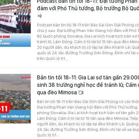
Podcast bản tin tối 18-11: Đại tướng Phan
đàm với Phó Thủ tướng, Bộ trưởng Bộ Qu
Podcast bản tin tối 18-11 trên Báo Sài Gòn Giải Phóng c
chú ý sau: Đại tướng Phan Văn Giang hội đàm với Phó 
Bộ Quốc phòng Slovakia; Gia Lai kích hoạt kịch bản sơ
tránh lũ; Lâm Đồng: Cấm ô tô tải từ 15 tấn qua đèo Mi
20 người dân, du khách bị cô lập tại đèo Khánh Lê; Qu
quốc lộ 24, tắc đường Trường Sơn Đông; Đình chỉ tài xế
trên Quốc lộ 51...
Bản tin tối 18-11: Gia Lai sơ tán gần 29.0
sinh 38 trường nghỉ học để tránh lũ; Cấm ô
qua đèo Mimosa
Bản tin tối 18-11 trên Báo Sài Gòn Giải Phóng có các thô
Đại tướng Phan Văn Giang hội đàm với Phó Thủ tướng,
phòng Slovakia; Gia Lai kích hoạt kịch bản sơ tán gần 2
Lâm Đồng: Cấm ô tô tải từ 15 tấn qua đèo Mimosa; Tiế
người dân, du khách bị cô lập tại đèo Khánh Lê; Quảng
24, tắc đường Trường Sơn Đông; Đình chỉ tài xế xe buýt
Quốc lộ 51...