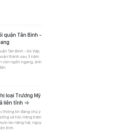
i quận Tân Bình -
gang
ận Tân Bình - Gò Vấp,
hoàn thành sau 3 năm
ẫn còn ngổn ngang, ảnh
dân.
ghị loại Trương Mỹ
ả liên tỉnh
ác thông tin đáng chú ý
 sống xã hội; Hàng trăm
 mưa rào nặng hạt, nguy
ên tỉnh.