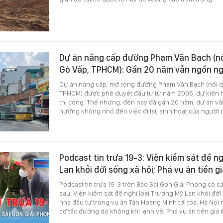
Dự án nâng cấp đường Phạm Văn Bạch (nố
Gò Vấp, TPHCM): Gần 20 năm vẫn ngổn n
Dự án nâng cấp, mở rộng đường Phạm Văn Bạch (nối qu
TPHCM) được phê duyệt đầu tư từ năm 2006, dự kiến 
thi công. Thế nhưng, đến nay đã gần 20 năm, dự án v
hưởng không nhỏ đến việc đi lại, sinh hoạt của người 
Podcast tin trưa 19-3: Viện kiểm sát đề n
Lan khỏi đời sống xã hội; Phá vụ án tiền gi
Podcast tin trưa 19-3 trên Báo Sài Gòn Giải Phóng có c
sau: Viện kiểm sát đề nghị loại Trương Mỹ Lan khỏi đời
nhà đầu tư trong vụ án Tân Hoàng Minh tới tòa; Hà Nội
cơ tắc đường do không khí lạnh về; Phá vụ án tiền giả li