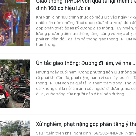
Giao thông TPHCM vốn quá tải lại thêm tr
định 168 có hiệu lực
Khi Nghị định 168 chính thức có hiệu lực vào ngày 1-1
nhiều lần nên những "thói quen xấu" như: vượt đèn đỏ,
góp phần thiết lập lại kỷ cương giao thông. Tuy nhiên
lượng phương tiện lưu thông tăng, cùng với việc phạt 
phải khi đèn đỏ… đã làm hệ thống giao thông TPHCM vốn
trầm trọng.
Ùn tắc giao thông: Đường đi làm, về nhà...
Những ngày cuối năm, lượng phương tiện lưu thông tă
rẽ phải khi đèn đỏ, phạt nặng hành vi xe máy leo lề… đ
thông TPHCM vốn đã quá tải lại thêm trầm trọng. Thời g
dài không chỉ là nỗi ám ảnh của người đi đường, mà c
đi lại, cuộc sống của người dân ở hai bên đường.
Xử nghiêm, phạt nặng góp phần tăng ý th
Sau 1 tuần triển khai Nghị định 168/2024/NĐ-CP (Nghị đ