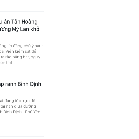
vụ án Tân Hoàng
rương Mỹ Lan khỏi
ông tin đáng chú ý sau:
òa; Viện kiểm sát đề
mưa rào nặng hạt, nguy
ên tỉnh.
áp ranh Bình Định
át đang túc trực để
 tai nạn giữa đường
h Bình Định - Phú Yên.