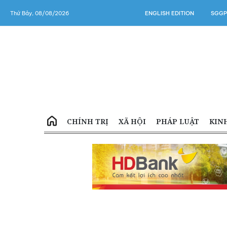
Thứ Bảy, 08/08/2026
ENGLISH EDITION
SGGP
CHÍNH TRỊ
XÃ HỘI
PHÁP LUẬT
KIN