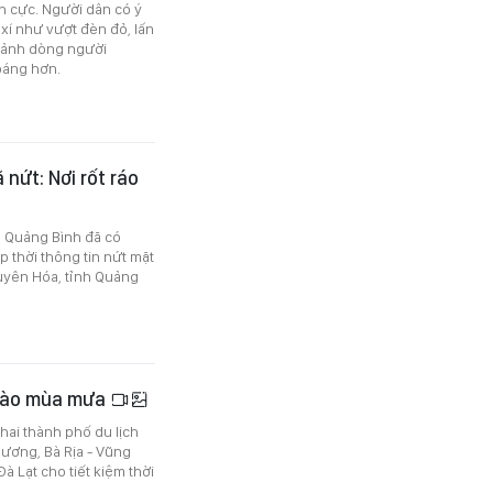
h cực. Người dân có ý
xí như vượt đèn đỏ, lấn
 cảnh dòng người
oáng hơn.
nứt: Nơi rốt ráo
I Quảng Bình đã có
 thời thông tin nứt mặt
uyên Hóa, tỉnh Quảng
 vào mùa mưa
hai thành phố du lịch
Dương, Bà Rịa - Vũng
 Lạt cho tiết kiệm thời