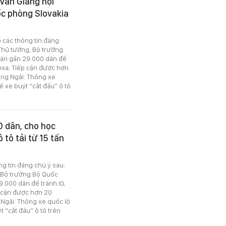
 Văn Giang hội
ốc phòng Slovakia
ó các thông tin đáng
Thủ tướng, Bộ trưởng
 tán gần 29.000 dân để
mosa; Tiếp cận được hơn
ảng Ngãi: Thông xe
 xe buýt “cắt đầu” ô tô
00 dân, cho học
 tô tải từ 15 tấn
ng tin đáng chú ý sau:
 Bộ trưởng Bộ Quốc
9.000 dân để tránh lũ;
p cận được hơn 20
 Ngãi: Thông xe quốc lộ
 “cắt đầu” ô tô trên