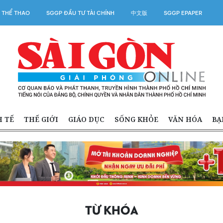
 THỂ THAO
SGGP ĐẦU TƯ TÀI CHÍNH
中文版
SGGP EPAPER
H TẾ
THẾ GIỚI
GIÁO DỤC
SỐNG KHỎE
VĂN HÓA
BẠ
TỪ KHÓA