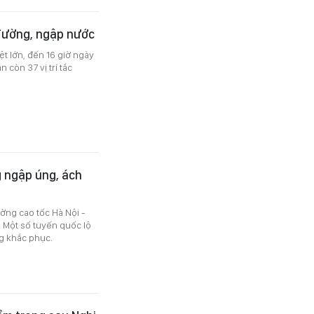
 đường, ngập nước
t lớn, đến 16 giờ ngày
 còn 37 vị trí tắc
 ngập úng, ách
ờng cao tốc Hà Nội -
 Một số tuyến quốc lộ
ng khắc phục.