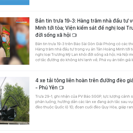
Bản tin trưa 19-3: Hàng trăm nhà đầu tư 
Minh tới tòa; Viện kiểm sát đề nghị loại T
đời sống xã hội
Bản tin trưa 19-3 trên Báo Sài Gòn Giải Phóng có các th
Hàng trăm nhà đầu tư trong vụ án Tân Hoàng Minh tới t
nghị loại Trương Mỹ Lan khỏi đời sống xã hội; Hà Nội 
cơ tắc đường do không khí lạnh về; Phá vụ án tiền giả li
4 xe tải tông liên hoàn trên đường đèo gi
- Phú Yên
Trưa 29-1, ghi nhận của PV Báo SGGP, lực lượng cảnh s
phân luồng, hướng dẫn các làn xe đang ách tắc sau vụ
đèo thuộc Quốc lộ 1D, đoạn cuối đèo Quy Hòa, giáp ran