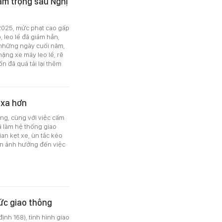
ầm trọng sau Nghị
-2025, mức phạt cao gấp
 leo lề đã giảm hẳn,
, những ngày cuối năm,
nặng xe máy leo lề, rẽ
 đã quá tải lại thêm
 xa hơn
ng, cùng với việc cấm
ã làm hệ thống giao
ian kẹt xe, ùn tắc kéo
òn ảnh hưởng đến việc
ức giao thông
ịnh 168), tình hình giao