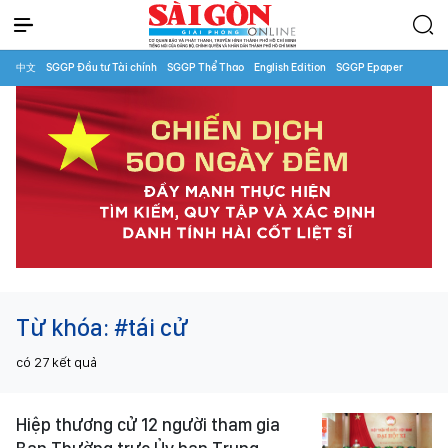
中文
SGGP Đầu tư Tài chính
SGGP Thể Thao
English Edition
SGGP Epaper
Từ khóa:
#tái cử
có
27
kết quả
Hiệp thương cử 12 người tham gia