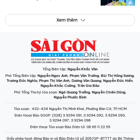
Xem thêm
Tổng Biên tập:
Nguyễn Khắc Văn
Phó Tổng Biên tập:
Nguyễn Ngọc Anh
,
Phạm Văn Trường
,
Bùi Thị Hồng Sương
,
Trương Đức Nghĩa
,
Phạm Thị Vân Anh
,
Dương Văn Quang
,
Nguyễn Đức Hiển
,
Nguyễn Khắc Cường
,
Trần Gia Bảo
Phó Tổng Thư ký tòa soạn:
Ngô Quang Trưởng
,
Nguyễn Chiến Dũng
,
Nguyễn Phước Bình
Tòa soạn
: 432-434 Nguyễn Thị Minh Khai, Phường Bàn Cờ, TP.HCM
Điện thoại Báo SGGP
: (028) 3.9294.091, 3.9294.092, 3.9294.093,
3.9294.097, 3.9294.098
Điện thoại Tòa soạn Báo Điện tử
: 08 65 11 22 55
Giấy phép hoạt động Báo in và Báo Điện tử số 305/GP-BTTTT do Bộ Thông