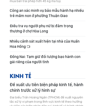
mua bán trái phép hơn 45 kg ma túy.
Công an xác minh vụ bảo mẫu hành hạ nhiều
trẻ mầm non ở phường Thuận Giao
Điều tra vụ người phụ nữ bị đâm trọng
thương ở chợ Hòa Long
Nhiều cảnh sát xuất hiện tại nhà của Huấn
Hoa Hồng
Đồng Nai: Tạm giữ đối tượng bạo hành con
gái riêng của người tình
KINH TẾ
Đề xuất ưu tiên biện pháp kinh tế, hành
chính trước xử lý hình sự
Đại biểu Trần Hoàng Ngân (TPHCM) đề xuất nguyên
tắc xử lý vi phạm trong lĩnh vực kinh tế theo hướng
ưu tiên các biện pháp dân sự, kinh tế và hành chính