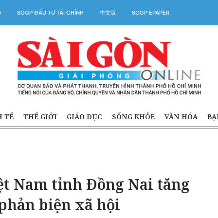
O
SGGP ĐẦU TƯ TÀI CHÍNH
中文版
SGGP EPAPER
H TẾ
THẾ GIỚI
GIÁO DỤC
SỐNG KHỎE
VĂN HÓA
BẠ
t Nam tỉnh Đồng Nai tăng
phản biện xã hội