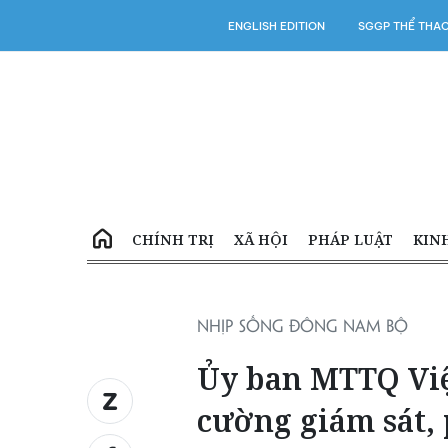
ENGLISH EDITION
SGGP THỂ THA
CHÍNH TRỊ
XÃ HỘI
PHÁP LUẬT
KIN
NHỊP SỐNG ĐÔNG NAM BỘ
Ủy ban MTTQ Việ
cường giám sát, 