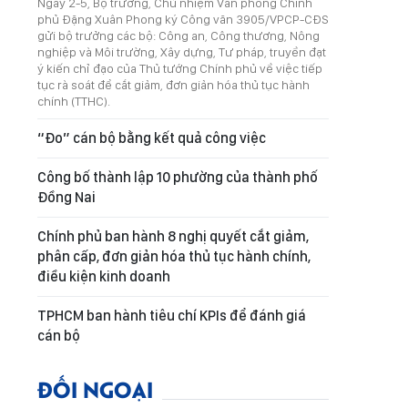
Ngày 2-5, Bộ trưởng, Chủ nhiệm Văn phòng Chính
phủ Đặng Xuân Phong ký Công văn 3905/VPCP-CĐS
gửi bộ trưởng các bộ: Công an, Công thương, Nông
nghiệp và Môi trường, Xây dựng, Tư pháp, truyền đạt
ý kiến chỉ đạo của Thủ tướng Chính phủ về việc tiếp
tục rà soát để cắt giảm, đơn giản hóa thủ tục hành
chính (TTHC).
“Đo” cán bộ bằng kết quả công việc
Công bố thành lập 10 phường của thành phố
Đồng Nai
Chính phủ ban hành 8 nghị quyết cắt giảm,
phân cấp, đơn giản hóa thủ tục hành chính,
điều kiện kinh doanh
TPHCM ban hành tiêu chí KPIs để đánh giá
cán bộ
ĐỐI NGOẠI