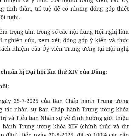
ch nhiệm và ý thức của người Đảng viên, các Ủy
g tinh thần, trí tuệ để có những đóng góp thiết
ội nghị.
ểm trọng tâm trong số các nội dung Hội nghị làm
í nghiên cứu, xem xét, đóng góp ý kiến và thực
rách nhiệm của Ủy viên Trung ương tại Hội nghị
chuẩn bị Đại hội lần thứ XIV của Đảng:
hội:
 ngày 25-7-2025 của Ban Chấp hành Trung ương
g tác nhân sự Ban Chấp hành Trung ương khóa
trị và Tiểu ban Nhân sự về định hướng giới thiệu
 hành Trung ương khóa XIV (chính thức và dự
lần đầu). Đến ngày 20-8-2025, đã có 100% các cấp