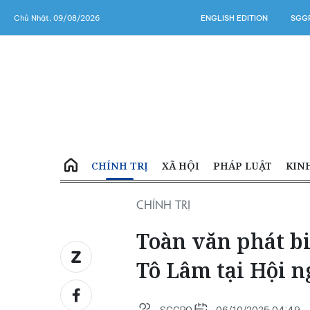
Chủ Nhật, 09/08/2026
ENGLISH EDITION
SGGP
CHÍNH TRỊ
XÃ HỘI
PHÁP LUẬT
KIN
CHÍNH TRỊ
Toàn văn phát b
Tô Lâm tại Hội n
SGGPO
06/10/2025 04:49