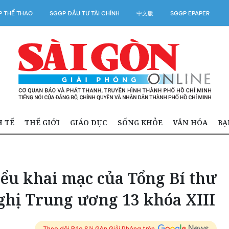
 THỂ THAO
SGGP ĐẦU TƯ TÀI CHÍNH
中文版
SGGP EPAPER
H TẾ
THẾ GIỚI
GIÁO DỤC
SỐNG KHỎE
VĂN HÓA
BẠ
iểu khai mạc của Tổng Bí thư
ghị Trung ương 13 khóa XIII
Theo dõi Báo Sài Gòn Giải Phóng trên