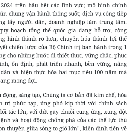
2024 trên hầu hết các lĩnh vực; mô hình chính
ìn chung vận hành thông suốt; dịch vụ công tiếp
ớng lấy người dân, doanh nghiệp làm trung tâm.
quy hoạch tổng thể quốc gia đang hỗ trợ, cộng
ng hình thành rõ hơn, chuyển hóa thành lợi thế
yết chiến lược của Bộ Chính trị ban hành trong 1
 cho những bước đi thiết thực, vững chắc, phục
ình, ổn định, phát triển nhanh, bền vững, nâng
 dân và hiện thực hóa hai mục tiêu 100 năm mà
đang mong đợi.
hủ động, sáng tạo, Chúng ta cơ bản đã kìm chế, hóa
h trị phức tạp, ứng phó kịp thời với chính sách
ối tác lớn, với đứt gãy chuỗi cung ứng, xung đột
 bệnh và hoạt động chống phá của các thế lực thù
con thuyền giữa sóng to gió lớn”, kiên định tiến về