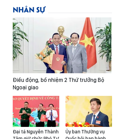
NHÂN SỰ
Điều động, bổ nhiệm 2 Thứ trưởng Bộ
Ngoại giao
Đại tá Nguyễn Thành
Ủy ban Thường vụ
Tâm giữ chức Phó Tư
Quốc hội ban hành