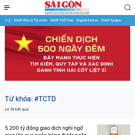
中文
SGGP Đầu tư Tài chính
SGGP Thể Thao
English Edition
SGGP Epaper
Từ khóa:
#TCTD
có
19
kết quả
5.200 tỷ đồng giao dịch nghi ngờ