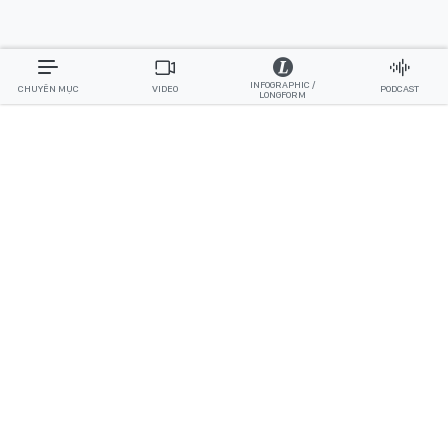
INFOGRAPHIC /
CHUYÊN MỤC
VIDEO
PODCAST
LONGFORM