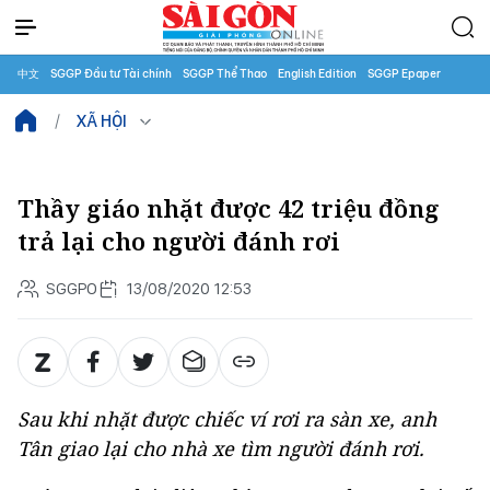
中文
SGGP Đầu tư Tài chính
SGGP Thể Thao
English Edition
SGGP Epaper
XÃ HỘI
Thầy giáo nhặt được 42 triệu đồng
trả lại cho người đánh rơi
SGGPO
13/08/2020 12:53
Sau khi nhặt được chiếc ví rơi ra sàn xe, anh
Tân giao lại cho nhà xe tìm người đánh rơi.