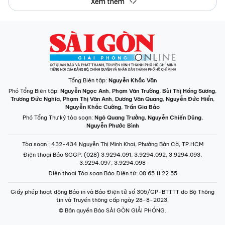
Xem thêm
Tổng Biên tập:
Nguyễn Khắc Văn
Phó Tổng Biên tập:
Nguyễn Ngọc Anh
,
Phạm Văn Trường
,
Bùi Thị Hồng Sương
,
Trương Đức Nghĩa
,
Phạm Thị Vân Anh
,
Dương Văn Quang
,
Nguyễn Đức Hiển
,
Nguyễn Khắc Cường
,
Trần Gia Bảo
Phó Tổng Thư ký tòa soạn:
Ngô Quang Trưởng
,
Nguyễn Chiến Dũng
,
Nguyễn Phước Bình
Tòa soạn
: 432-434 Nguyễn Thị Minh Khai, Phường Bàn Cờ, TP.HCM
Điện thoại Báo SGGP
: (028) 3.9294.091, 3.9294.092, 3.9294.093,
3.9294.097, 3.9294.098
Điện thoại Tòa soạn Báo Điện tử
: 08 65 11 22 55
Giấy phép hoạt động Báo in và Báo Điện tử số 305/GP-BTTTT do Bộ Thông
tin và Truyền thông cấp ngày 28-8-2023.
© Bản quyền Báo SÀI GÒN GIẢI PHÓNG.