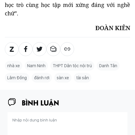
học trò cùng học tập mới xứng đáng với nghề
chứ”.
ĐOÀN KIÊN
nhà xe
Nam Ninh
THPT Dân tộc nội trú
Danh Tân
Lâm Đồng
đánh rơi
sàn xe
tài sản
BÌNH LUẬN