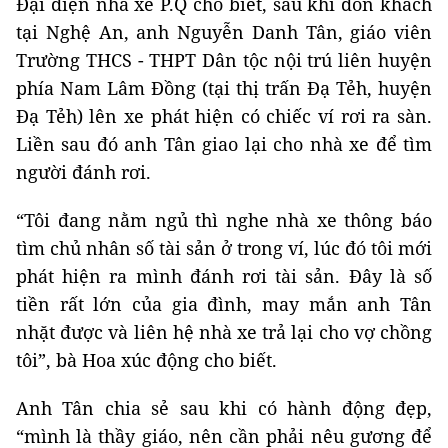
Đại diện nhà xe P.Q cho biết, sau khi đón khách
tại Nghệ An, anh Nguyễn Danh Tân, giáo viên
Trường THCS - THPT Dân tộc nội trú liên huyện
phía Nam Lâm Đồng (tại thị trấn Đạ Tẻh, huyện
Đạ Tẻh) lên xe phát hiện có chiếc ví rơi ra sàn.
Liền sau đó anh Tân giao lại cho nhà xe để tìm
người đánh rơi.
“Tôi đang nằm ngủ thì nghe nhà xe thông báo
tìm chủ nhân số tài sản ở trong ví, lúc đó tôi mới
phát hiện ra mình đánh rơi tài sản. Đây là số
tiền rất lớn của gia đình, may mắn anh Tân
nhặt được và liên hệ nhà xe trả lại cho vợ chồng
tôi”, bà Hoa xúc động cho biết.
Anh Tân chia sẻ sau khi có hành động đẹp,
“mình là thầy giáo, nên cần phải nêu gương để