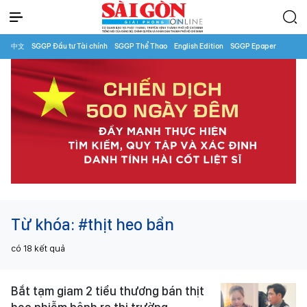
中文
SGGP Đầu tư Tài chính
SGGP Thể Thao
English Edition
SGGP Epaper
Từ khóa:
#thịt heo bẩn
có
18
kết quả
Bắt tạm giam 2 tiểu thương bán thịt