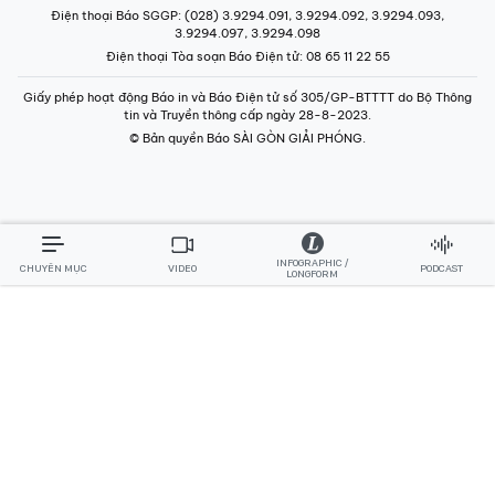
Điện thoại Báo SGGP
: (028) 3.9294.091, 3.9294.092, 3.9294.093,
3.9294.097, 3.9294.098
Điện thoại Tòa soạn Báo Điện tử
: 08 65 11 22 55
Giấy phép hoạt động Báo in và Báo Điện tử số 305/GP-BTTTT do Bộ Thông
tin và Truyền thông cấp ngày 28-8-2023.
© Bản quyền Báo SÀI GÒN GIẢI PHÓNG.
INFOGRAPHIC /
CHUYÊN MỤC
VIDEO
PODCAST
LONGFORM