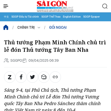
中文
SGGP Đầu tư Tài chính
SGGP Thể Thao
English Edition
SGGP Epaper
CHÍNH TRỊ
ĐỐI NGOẠI
Thủ tướng Phạm Minh Chính chủ trì
lễ đón Thủ tướng Tây Ban Nha
SGGPO
09/04/2025 06:39
Sáng 9-4, tại Phủ Chủ tịch, Thủ tướng Phạm
Minh Chính chủ trì Lễ đón Thủ tướng Vương
quốc Tây Ban Nha Pedro Sánchez thăm chính
thức Việt Nam từ ngày 8 đến 10-4.