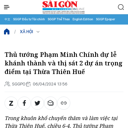
中文
SGGP Đầu tư Tài chính
SGGP Thể Thao
English Edition
SGGP Epaper
XÃ HỘI
Thủ tướng Phạm Minh Chính dự lễ
khánh thành và thị sát 2 dự án trọng
điểm tại Thừa Thiên Huế
SGGPO
06/04/2024 13:56
Trong khuôn khổ chuyến thăm và làm việc tại
Thừa Thiên Huế, chiều 6-4, Thủ tướng Phạm