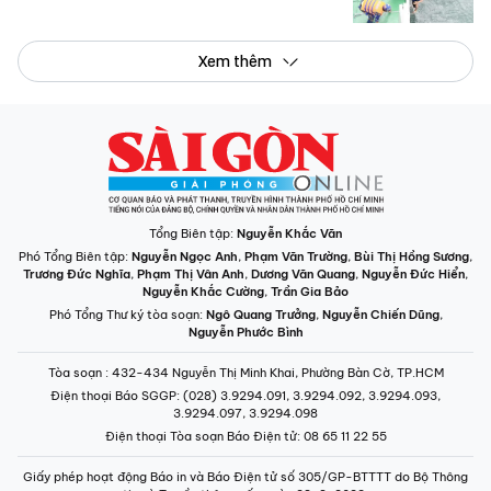
Xem thêm
Tổng Biên tập:
Nguyễn Khắc Văn
Phó Tổng Biên tập:
Nguyễn Ngọc Anh
,
Phạm Văn Trường
,
Bùi Thị Hồng Sương
,
Trương Đức Nghĩa
,
Phạm Thị Vân Anh
,
Dương Văn Quang
,
Nguyễn Đức Hiển
,
Nguyễn Khắc Cường
,
Trần Gia Bảo
Phó Tổng Thư ký tòa soạn:
Ngô Quang Trưởng
,
Nguyễn Chiến Dũng
,
Nguyễn Phước Bình
Tòa soạn
: 432-434 Nguyễn Thị Minh Khai, Phường Bàn Cờ, TP.HCM
Điện thoại Báo SGGP
: (028) 3.9294.091, 3.9294.092, 3.9294.093,
3.9294.097, 3.9294.098
Điện thoại Tòa soạn Báo Điện tử
: 08 65 11 22 55
Giấy phép hoạt động Báo in và Báo Điện tử số 305/GP-BTTTT do Bộ Thông