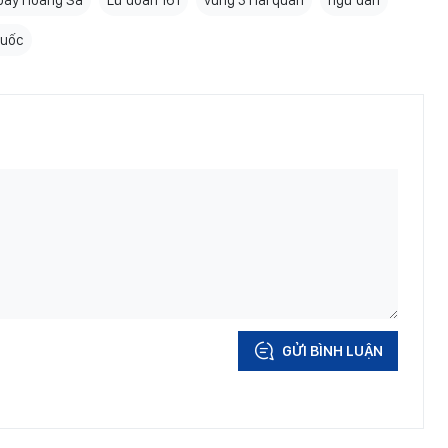
 bày Hoàng Sa
Lữ đoàn 161
vùng 3 Hải quân
ngư dân
Quốc
GỬI BÌNH LUẬN