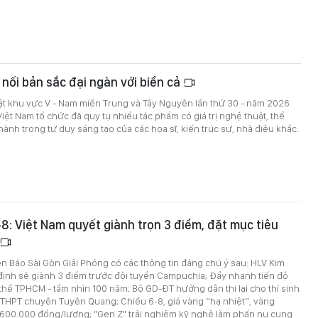
 nối bản sắc đại ngàn với biển cả
ật khu vực V - Nam miền Trung và Tây Nguyên lần thứ 30 - năm 2026
Việt Nam tổ chức đã quy tụ nhiều tác phẩm có giá trị nghệ thuật, thể
hành trong tư duy sáng tạo của các họa sĩ, kiến trúc sư, nhà điêu khắc.
6-8: Việt Nam quyết giành trọn 3 điểm, đặt mục tiêu
trên Báo Sài Gòn Giải Phóng có các thông tin đáng chú ý sau: HLV Kim
định sẽ giành 3 điểm trước đội tuyển Campuchia; Đẩy nhanh tiến độ
hể TPHCM - tầm nhìn 100 năm; Bộ GD-ĐT hướng dẫn thi lại cho thí sinh
 THPT chuyên Tuyên Quang; Chiều 6-8, giá vàng “hạ nhiệt”, vàng
600.000 đồng/lượng; "Gen Z" trải nghiệm kỹ nghệ làm phấn nụ cung