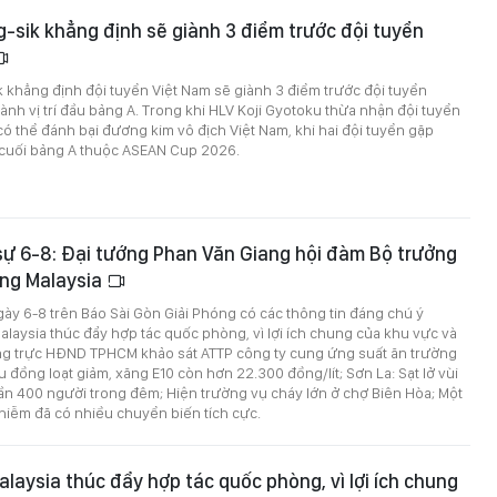
-sik khẳng định sẽ giành 3 điểm trước đội tuyển
 khẳng định đội tuyển Việt Nam sẽ giành 3 điểm trước đội tuyển
nh vị trí đầu bảng A. Trong khi HLV Koji Gyotoku thừa nhận đội tuyển
 thể đánh bại đương kim vô địch Việt Nam, khi hai đội tuyển gặp
n cuối bảng A thuộc ASEAN Cup 2026.
 sự 6-8: Đại tướng Phan Văn Giang hội đàm Bộ trưởng
ng Malaysia
ngày 6-8 trên Báo Sài Gòn Giải Phóng có các thông tin đáng chú ý
Malaysia thúc đẩy hợp tác quốc phòng, vì lợi ích chung của khu vực và
g trực HĐND TPHCM khảo sát ATTP công ty cung ứng suất ăn trường
u đồng loạt giảm, xăng E10 còn hơn 22.300 đồng/lít; Sơn La: Sạt lở vùi
 gần 400 người trong đêm; Hiện trường vụ cháy lớn ở chợ Biên Hòa; Một
hiễm đã có nhiều chuyển biến tích cực.
alaysia thúc đẩy hợp tác quốc phòng, vì lợi ích chung