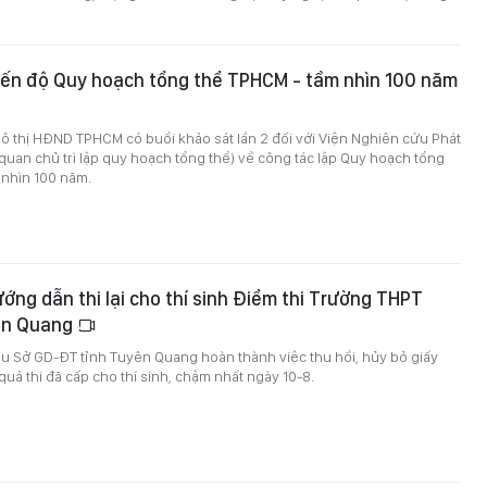
iến độ Quy hoạch tổng thể TPHCM - tầm nhìn 100 năm
ô thị HĐND TPHCM có buổi khảo sát lần 2 đối với Viện Nghiên cứu Phát
quan chủ trì lập quy hoạch tổng thể) về công tác lập Quy hoạch tổng
 nhìn 100 năm.
ng dẫn thi lại cho thí sinh Điểm thi Trường THPT
ên Quang
u Sở GD-ĐT tỉnh Tuyên Quang hoàn thành việc thu hồi, hủy bỏ giấy
uả thi đã cấp cho thí sinh, chậm nhất ngày 10-8.