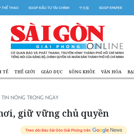
 THỂ THAO
SGGP ĐẦU TƯ TÀI CHÍNH
中文版
SGGP EPAPER
H TẾ
THẾ GIỚI
GIÁO DỤC
SỐNG KHỎE
VĂN HÓA
BẠ
TIN NÓNG TRONG NGÀY
hơi, giữ vững chủ quyền
Theo dõi Báo Sài Gòn Giải Phóng trên