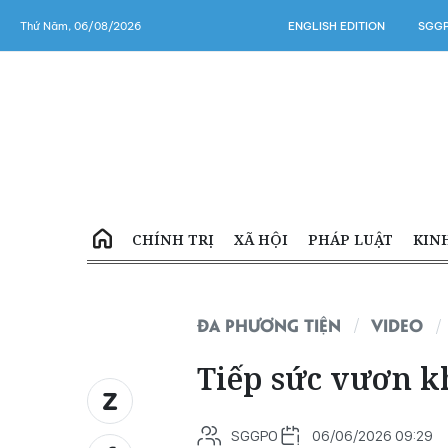
Thứ Năm, 06/08/2026
ENGLISH EDITION
SGGP
CHÍNH TRỊ
XÃ HỘI
PHÁP LUẬT
KIN
ĐA PHƯƠNG TIỆN
VIDEO
Tiếp sức vươn k
SGGPO
06/06/2026 09:29