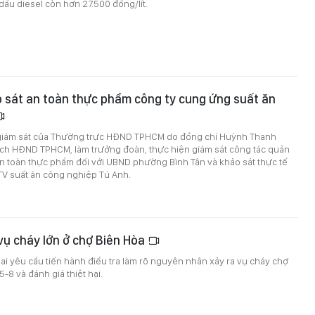
 dầu diesel còn hơn 27.500 đồng/lít.
 sát an toàn thực phẩm công ty cung ứng suất ăn
giám sát của Thường trực HĐND TPHCM do đồng chí Huỳnh Thanh
ịch HĐND TPHCM, làm trưởng đoàn, thực hiện giám sát công tác quản
n toàn thực phẩm đối với UBND phường Bình Tân và khảo sát thực tế
V suất ăn công nghiệp Tú Anh.
vụ cháy lớn ở chợ Biên Hòa
 yêu cầu tiến hành điều tra làm rõ nguyên nhân xảy ra vụ cháy chợ
5-8 và đánh giá thiệt hại.