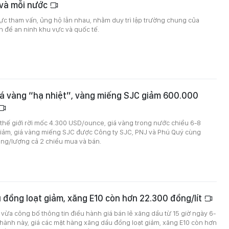
 và mỗi nước
cực tham vấn, ủng hộ lẫn nhau, nhằm duy trì lập trường chung của
 đề an ninh khu vực và quốc tế.
iá vàng “hạ nhiệt”, vàng miếng SJC giảm 600.000
 thế giới rời mốc 4.300 USD/ounce, giá vàng trong nước chiều 6-8
iảm, giá vàng miếng SJC được Công ty SJC, PNJ và Phú Quý cùng
ng/lượng cả 2 chiều mua và bán.
 đồng loạt giảm, xăng E10 còn hơn 22.300 đồng/lít
ừa công bố thông tin điều hành giá bán lẻ xăng dầu từ 15 giờ ngày 6-
 hành này, giá các mặt hàng xăng dầu đồng loạt giảm, xăng E10 còn hơn