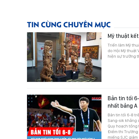
TIN CÙNG CHUYÊN MỤC
Mỹ thuật kết
Triển lãm Mỹ thu
do Hội Mỹ thuật 
hiện sự trưởng t
Bản tin tối 
nhất bảng A
Bản tin tối 6-8 
Sang-sik khẳng 
Quy hoạch tổng t
Điểm thi Trường
miếng SJC giảm 