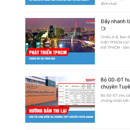
đình Huế.
Đẩy nhanh t
Chiều 6-8, Ban Đ
triển TPHCM (cơ 
thể TPHCM - tầm
Bộ GD-ĐT hướ
chuyên Tuy
Bộ GD-ĐT yêu cầ
chứng nhận kết q