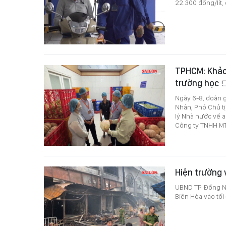
22.300 đồng/lít,
TPHCM: Khảo
trường học
Ngày 6-8, đoàn 
Nhân, Phó Chủ t
lý Nhà nước về a
Công ty TNHH MT
Hiện trường 
UBND TP Đồng Nai
Biên Hòa vào tối 