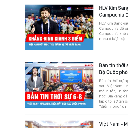
HLV Kim Sang
Campuchia
HLV Kim Sang-sik
Campuchia để già
Campuchia khó có
nhau ở lượt trậ
Bản tin thời
Bộ Quốc phò
Bản tin thời sự 
sau: Việt Nam - 
mỗi nước; Thườn
học; Giá xăng dầ
lấp ô tô, sơ tán
“điểm nóng” ô n
Việt Nam - M