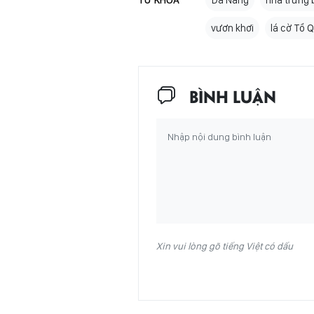
TỪ KHÓA
Đà Nẵng
nhà trưng
vươn khơi
lá cờ Tổ 
BÌNH LUẬN
Xin vui lòng gõ tiếng Việt có dấu