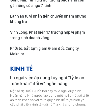
Đồng Nai: Tạm giữ đối tượng bạo hành con
gái riêng của người tình
Lãnh án tù vì nhận tiền chuyển nhầm nhưng
không trả
Vĩnh Long: Phát hiện 17 trường hợp vi phạm
trong kinh doanh vàng
Khởi tố, bắt tạm giam Giám đốc Công ty
Mekolor
KINH TẾ
Lo ngại việc áp dụng tùy nghi "tỷ lệ an
toàn khác" đối với ngân hàng
Một số đại biểu Quốc hội bày tỏ lo ngại quy định
Ngân hàng Nhà nước “áp dụng một hoặc một số tỷ lệ
an toàn khác so với mức quy định để thực hiện yêu
cầu phát triển kinh tế - xã hội” là khá chung chung.