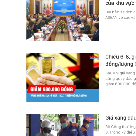
của khu vực
Hai bên sẽ tích 
ASEAN về các vấn
Chiều 6-8, g
đồng/lượng
Sau khi giá vàng
cũng quay đầu g
giảm 600.000 đồ
Giá xăng dầu
Bộ Công thương v
8. Trong kỳ điều