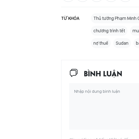
TỪ KHÓA
Thủ tướng Phạm Minh 
chương trình tết
mu
nợ thuế
Sudan
b
BÌNH LUẬN