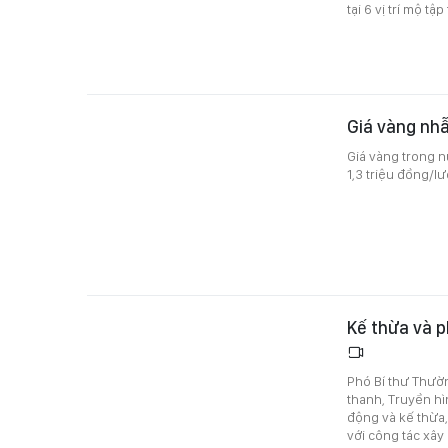
tại 6 vị trí mộ tập
Giá vàng nh
Giá vàng trong n
1,3 triệu đồng/l
Kế thừa và p
Phó Bí thư Thườ
thanh, Truyền h
động và kế thừa
với công tác xâ