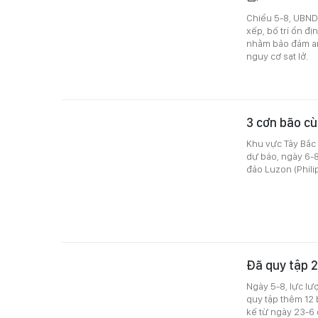
Chiều 5-8, UBND 
xếp, bố trí ổn đ
nhằm bảo đảm an
nguy cơ sạt lở.
3 cơn bão cù
Khu vực Tây Bắc
dự báo, ngày 6-
đảo Luzon (Phili
Đã quy tập 20
Ngày 5-8, lực lượ
quy tập thêm 12 b
kế từ ngày 23-6 đ