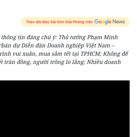
Theo dõi Báo Sài Gòn Giải Phóng trên
c thông tin đáng chú ý: Thủ tướng Phạm Minh
Orbán dự Diễn đàn Doanh nghiệp Việt Nam –
rình vui xuân, mua sắm tết tại TPHCM; Không để
ết tràn đồng, người trồng lo lắng; Nhiều doanh