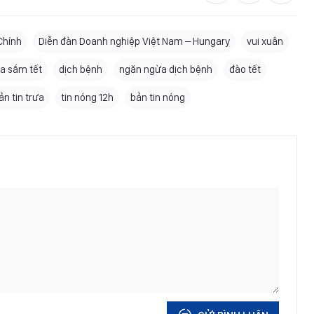
Chính
Diễn đàn Doanh nghiệp Việt Nam – Hungary
vui xuân
a sắm tết
dịch bệnh
ngăn ngừa dịch bệnh
đào tết
ản tin trưa
tin nóng 12h
bản tin nóng