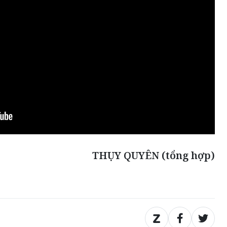
THỤY QUYÊN (tổng hợp)