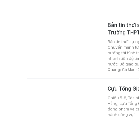
Bản tin thời 
Trường THP
Bản tin thời sự 
Chuyển mạnh từ 
hướng tới hình th
nhanh tiến độ tìm
nước; Bộ giáo dụ
Quang; Cà Mau: C
Cựu Tổng Gi
Chiều 5-8, Tòa p
Hằng, cựu Tổng 
đồng phạm về các
hành công vụ”.