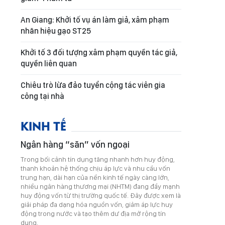
An Giang: Khởi tố vụ án làm giả, xâm phạm
nhãn hiệu gạo ST25
Khởi tố 3 đối tượng xâm phạm quyền tác giả,
quyền liên quan
Chiêu trò lừa đảo tuyển cộng tác viên gia
công tại nhà
KINH TẾ
Ngân hàng “săn” vốn ngoại
Trong bối cảnh tín dụng tăng nhanh hơn huy động,
thanh khoản hệ thống chịu áp lực và nhu cầu vốn
trung hạn, dài hạn của nền kinh tế ngày càng lớn,
nhiều ngân hàng thương mại (NHTM) đang đẩy mạnh
huy động vốn từ thị trường quốc tế. Đây được xem là
giải pháp đa dạng hóa nguồn vốn, giảm áp lực huy
động trong nước và tạo thêm dư địa mở rộng tín
dụng.