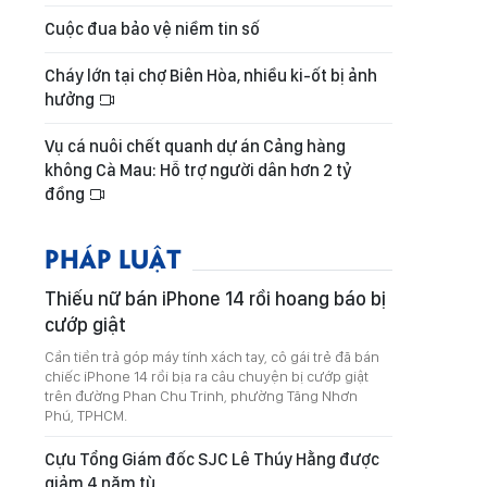
Cuộc đua bảo vệ niềm tin số
Cháy lớn tại chợ Biên Hòa, nhiều ki-ốt bị ảnh
hưởng
Vụ cá nuôi chết quanh dự án Cảng hàng
không Cà Mau: Hỗ trợ người dân hơn 2 tỷ
đồng
PHÁP LUẬT
Thiếu nữ bán iPhone 14 rồi hoang báo bị
cướp giật
Cần tiền trả góp máy tính xách tay, cô gái trẻ đã bán
chiếc iPhone 14 rồi bịa ra câu chuyện bị cướp giật
trên đường Phan Chu Trinh, phường Tăng Nhơn
Phú, TPHCM.
Cựu Tổng Giám đốc SJC Lê Thúy Hằng được
giảm 4 năm tù