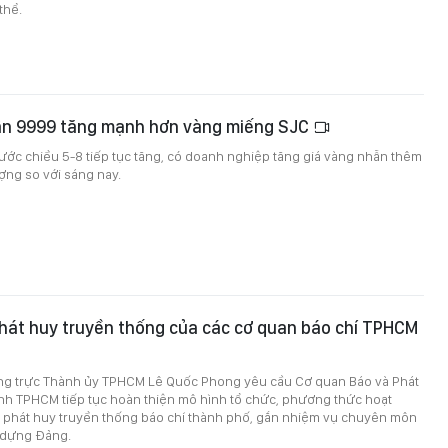
 thể.
ẫn 9999 tăng mạnh hơn vàng miếng SJC
ước chiều 5-8 tiếp tục tăng, có doanh nghiệp tăng giá vàng nhẫn thêm
ượng so với sáng nay.
hát huy truyền thống của các cơ quan báo chí TPHCM
ng trực Thành ủy TPHCM Lê Quốc Phong yêu cầu Cơ quan Báo và Phát
ình TPHCM tiếp tục hoàn thiện mô hình tổ chức, phương thức hoạt
, phát huy truyền thống báo chí thành phố, gắn nhiệm vụ chuyên môn
y dựng Đảng.