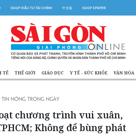
O
SGGP ĐẦU TƯ TÀI CHÍNH
中文版
SGGP EPAPER
H TẾ
THẾ GIỚI
GIÁO DỤC
Y TẾ - SỨC KHỎE
VĂN HÓA
TIN NÓNG TRONG NGÀY
oạt chương trình vui xuân,
 TPHCM; Không để bùng phát