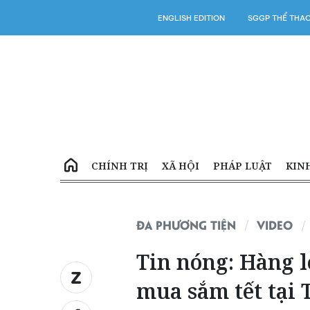
ENGLISH EDITION
SGGP THỂ THA
CHÍNH TRỊ
XÃ HỘI
PHÁP LUẬT
KIN
ĐA PHƯƠNG TIỆN
VIDEO
Tin nóng: Hàng l
mua sắm tết tại