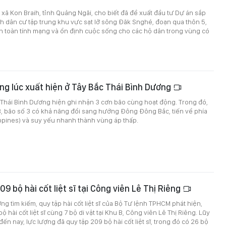
xã Kon Braih, tỉnh Quảng Ngãi, cho biết đã đề xuất đầu tư Dự án sắp
ịnh dân cư tập trung khu vực sạt lở sông Đăk Snghé, đoạn qua thôn 5,
 toàn tính mạng và ổn định cuộc sống cho các hộ dân trong vùng có
ng lúc xuất hiện ở Tây Bắc Thái Bình Dương
 Thái Bình Dương hiện ghi nhận 3 cơn bão cùng hoạt động. Trong đó,
8, bão số 3 có khả năng đổi sang hướng Đông Đông Bắc, tiến về phía
ppines) và suy yếu nhanh thành vùng áp thấp.
9 bộ hài cốt liệt sĩ tại Công viên Lê Thị Riêng
ng tìm kiếm, quy tập hài cốt liệt sĩ của Bộ Tư lệnh TPHCM phát hiện,
ộ hài cốt liệt sĩ cùng 7 bộ di vật tại Khu B, Công viên Lê Thị Riêng. Lũy
ến nay, lực lượng đã quy tập 209 bộ hài cốt liệt sĩ, trong đó có 26 bộ