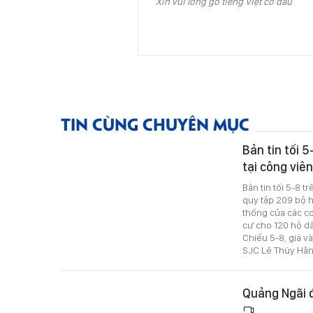
Xin vui lòng gõ tiếng Việt có dấu
TIN CÙNG CHUYÊN MỤC
Bản tin tối 5
tại công viê
Bản tin tối 5-8 t
quy tập 209 bộ hà
thống của các cơ
cư cho 120 hộ dâ
Chiều 5-8, giá 
SJC Lê Thúy Hằn
Quảng Ngãi đ