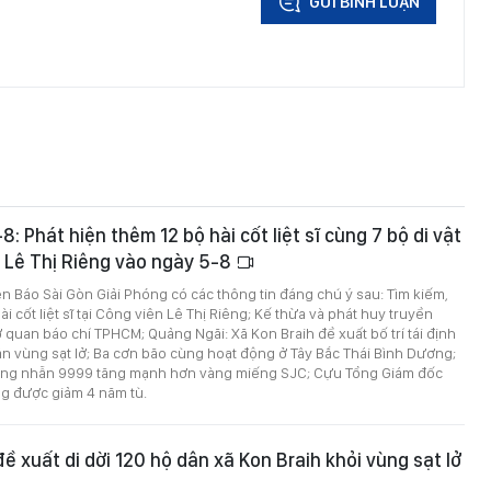
GỬI BÌNH LUẬN
-8: Phát hiện thêm 12 bộ hài cốt liệt sĩ cùng 7 bộ di vật
n Lê Thị Riêng vào ngày 5-8
rên Báo Sài Gòn Giải Phóng có các thông tin đáng chú ý sau: Tìm kiếm,
i cốt liệt sĩ tại Công viên Lê Thị Riêng; Kế thừa và phát huy truyền
 quan báo chí TPHCM; Quảng Ngãi: Xã Kon Braih đề xuất bố trí tái định
n vùng sạt lở; Ba cơn bão cùng hoạt động ở Tây Bắc Thái Bình Dương;
vàng nhẫn 9999 tăng mạnh hơn vàng miếng SJC; Cựu Tổng Giám đốc
g được giảm 4 năm tù.
ề xuất di dời 120 hộ dân xã Kon Braih khỏi vùng sạt lở