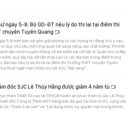
sự ngày 5-8: Bộ GD-ĐT nêu lý do thi lại tại điểm thi
T chuyên Tuyên Quang
ngày 5-8 trên báo sài gòn giải phóng có các thông tin đáng chú ý sau:
tư duy chủ yếu mở rộng quan hệ sang nâng cao chất lượng; TPHCM
ành liên minh truyền thông về tìm kiếm hài cốt liệt sĩ; Quân khu 4 đẩy
 kiếm, quy tập hài cốt liệt sĩ tại Lào và các địa bàn trọng điểm trong
c đào tạo nêu lý do thi lại tại điểm thi Trường THPT chuyên Tuyên
ho thuê ngắn hạn nhiều trụ sở, khu “đất vàng”...
ám đốc SJC Lê Thúy Hằng được giảm 4 năm tù
húc thẩm TAND Tối cao tại TPHCM tuyên án phúc thẩm bị cáo Lê Thúy
Giám đốc Công ty TNHH MTV Vàng bạc đá quý Sài Gòn (SJC), cùng các
 tội “Tham ô tài sản” và “Lợi dụng chức vụ, quyền hạn trong khi thi