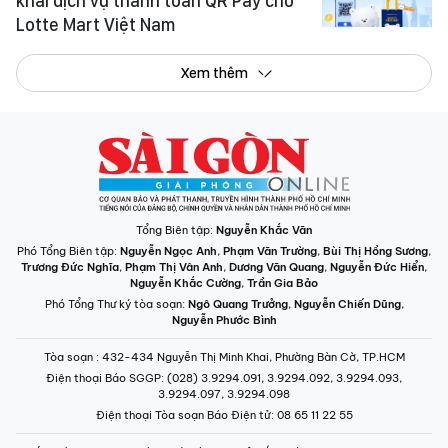
khai dịch vụ thanh toán QR Pay cho
Lotte Mart Việt Nam
Xem thêm
Tổng Biên tập:
Nguyễn Khắc Văn
Phó Tổng Biên tập:
Nguyễn Ngọc Anh
,
Phạm Văn Trường
,
Bùi Thị Hồng Sương
,
Trương Đức Nghĩa
,
Phạm Thị Vân Anh
,
Dương Văn Quang
,
Nguyễn Đức Hiển
,
Nguyễn Khắc Cường
,
Trần Gia Bảo
Phó Tổng Thư ký tòa soạn:
Ngô Quang Trưởng
,
Nguyễn Chiến Dũng
,
Nguyễn Phước Bình
Tòa soạn
: 432-434 Nguyễn Thị Minh Khai, Phường Bàn Cờ, TP.HCM
Điện thoại Báo SGGP
: (028) 3.9294.091, 3.9294.092, 3.9294.093,
3.9294.097, 3.9294.098
Điện thoại Tòa soạn Báo Điện tử
: 08 65 11 22 55