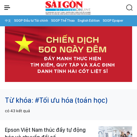
中文
SGGP Đầu tư Tài chính
SGGP Thể Thao
English Edition
SGGP Epaper
Từ khóa:
#Tối ưu hóa (toán học)
có
43
kết quả
Epson Việt Nam thúc đẩy tự động