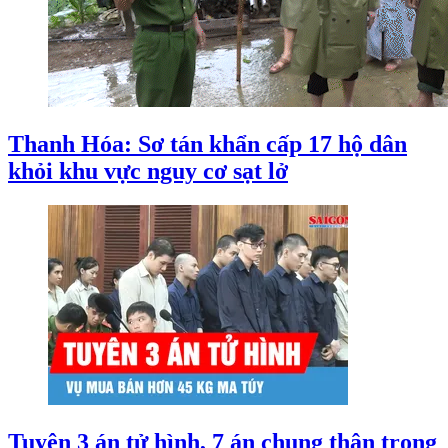
Thanh Hóa: Sơ tán khẩn cấp 17 hộ dân
khỏi khu vực nguy cơ sạt lở
Tuyên 3 án tử hình, 7 án chung thân trong