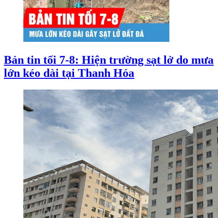
Bản tin tối 7-8: Hiện trường sạt lở do mưa
lớn kéo dài tại Thanh Hóa