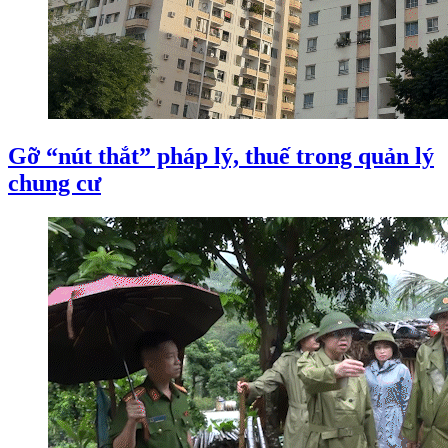
Gỡ “nút thắt” pháp lý, thuế trong quản lý
chung cư