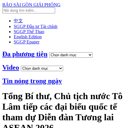
BÁO SÀI GÒN GIẢI PHÓNG
中文
SGGP Đầu tư Tài chính
SGGP Thể Thao
English Edition
SGGP Epaper
Đa phương tiện
Video
Tin nóng trong ngày
Tổng Bí thư, Chủ tịch nước Tô
Lâm tiếp các đại biểu quốc tế
tham dự Diễn đàn Tương lai
ASEAN 2026