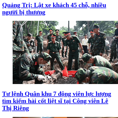
Quảng Trị: Lật xe khách 45 chỗ, nhiều
người bị thương
Tư lệnh Quân khu 7 động viên lực lượng
tìm kiếm hài cốt liệt sĩ tại Công viên Lê
Thị Riêng