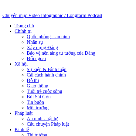
Chuyên mục
Video
Infographic / Longform
Podcast
Trang chủ
Chính trị
Quốc phòng – an ninh
Nhân sự
Xây dựng Đảng
Bảo vệ nền tảng tư tưởng của Đảng
Đối ngoại
Xã hội
Sự kiện & Bình luận
Cải cách hành chính
Đô thị
Giao thông
Tuổi trẻ cuộc sống
Bút Sài Gòn
Tin buồn
Môi trường
Pháp luật
An ninh - trật tự
Câu chuyện Pháp luật
Kinh tế
Thị trường