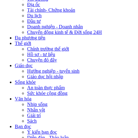
Địa ốc
Tài chính- Chứng khoán
Du lịch
Đầu tư
Doanh nghiệp - Doanh nhân
Chuyển động kinh tế & Đời sống 24H
Đa phương tiện
Thế giới
Chính trường thế giới
Hồ sơ - tư liệu
Chuyện đó đây
Giáo dục
Hướng nghiệp - tuyển sinh
Giáo dục hội nhập
Sống khỏe
An toàn thực phẩm
Sức khỏe cộng đồng
Văn hóa
Nhịp sống
Nhân vật
Giải trí
Sách
Bạn đọc
Ý kiến bạn đọc
Diễn đàn - Thảo luận