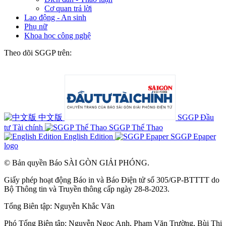
Cơ quan trả lời
Lao động - An sinh
Phụ nữ
Khoa học công nghệ
Theo dõi SGGP trên:
中文版
SGGP Đầu
tư Tài chính
SGGP Thể Thao
English Edition
SGGP Epaper
logo
© Bản quyền Báo SÀI GÒN GIẢI PHÓNG.
Giấy phép hoạt động Báo in và Báo Điện tử số 305/GP-BTTTT do
Bộ Thông tin và Truyền thông cấp ngày 28-8-2023.
Tổng Biên tập:
Nguyễn Khắc Văn
Phó Tổng Biên tập:
Nguyễn Ngọc Anh
,
Phạm Văn Trường
,
Bùi Thị