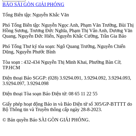
BÁO SÀI GÒN GIẢI PHÓNG
Tổng Biên tập:
Nguyễn Khắc Văn
Phó Tổng Biên tập:
Nguyễn Ngọc Anh
,
Phạm Văn Trường
,
Bùi Thị
Hồng Sương
,
Trương Đức Nghĩa
,
Phạm Thị Vân Anh
,
Dương Văn
Quang
,
Nguyễn Đức Hiển
,
Nguyễn Khắc Cường
,
Trần Gia Bảo
Phó Tổng Thư ký tòa soạn:
Ngô Quang Trưởng
,
Nguyễn Chiến
Dũng
,
Nguyễn Phước Bình
Tòa soạn
: 432-434 Nguyễn Thị Minh Khai, Phường Bàn Cờ,
TP.HCM
Điện thoại Báo SGGP
: (028) 3.9294.091, 3.9294.092, 3.9294.093,
3.9294.097, 3.9294.098
Điện thoại Tòa soạn Báo Điện tử
: 08 65 11 22 55
Giấy phép hoạt động Báo in và Báo Điện tử số 305/GP-BTTTT do
Bộ Thông tin và Truyền thông cấp ngày 28-8-2023.
© Bản quyền Báo SÀI GÒN GIẢI PHÓNG.