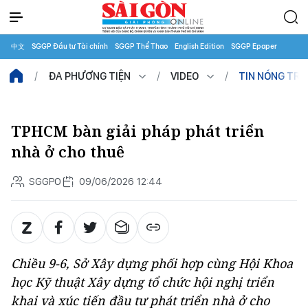
中文
SGGP Đầu tư Tài chính
SGGP Thể Thao
English Edition
SGGP Epaper
ĐA PHƯƠNG TIỆN
VIDEO
TIN NÓNG TR
TPHCM bàn giải pháp phát triển
nhà ở cho thuê
SGGPO
09/06/2026 12:44
Chiều 9-6, Sở Xây dựng phối hợp cùng Hội Khoa
học Kỹ thuật Xây dựng tổ chức hội nghị triển
khai và xúc tiến đầu tư phát triển nhà ở cho