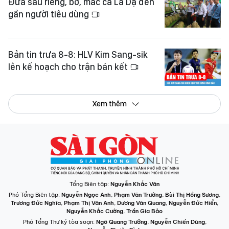
Đưa sầu riêng, bơ, mắc ca La Dạ đến
gần người tiêu dùng
Bản tin trưa 8-8: HLV Kim Sang-sik
lên kế hoạch cho trận bán kết
Xem thêm
Tổng Biên tập:
Nguyễn Khắc Văn
Phó Tổng Biên tập:
Nguyễn Ngọc Anh
,
Phạm Văn Trường
,
Bùi Thị Hồng Sương
,
Trương Đức Nghĩa
,
Phạm Thị Vân Anh
,
Dương Văn Quang
,
Nguyễn Đức Hiển
,
Nguyễn Khắc Cường
,
Trần Gia Bảo
Phó Tổng Thư ký tòa soạn:
Ngô Quang Trưởng
,
Nguyễn Chiến Dũng
,