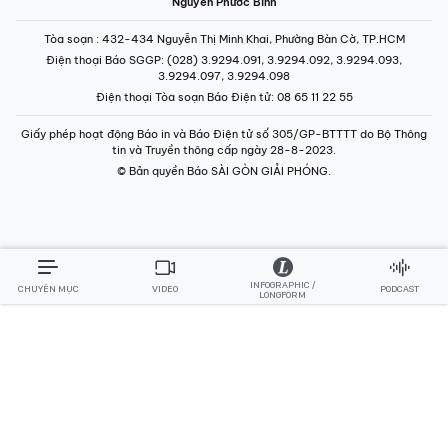
Nguyễn Phước Bình
Tòa soạn
: 432-434 Nguyễn Thị Minh Khai, Phường Bàn Cờ, TP.HCM
Điện thoại Báo SGGP
: (028) 3.9294.091, 3.9294.092, 3.9294.093,
3.9294.097, 3.9294.098
Điện thoại Tòa soạn Báo Điện tử
: 08 65 11 22 55
Giấy phép hoạt động Báo in và Báo Điện tử số 305/GP-BTTTT do Bộ Thông
tin và Truyền thông cấp ngày 28-8-2023.
© Bản quyền Báo SÀI GÒN GIẢI PHÓNG.
INFOGRAPHIC /
CHUYÊN MỤC
VIDEO
PODCAST
LONGFORM