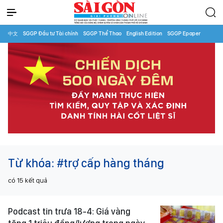
中文
SGGP Đầu tư Tài chính
SGGP Thể Thao
English Edition
SGGP Epaper
Từ khóa:
#trợ cấp hàng tháng
có
15
kết quả
Podcast tin trưa 18-4: Giá vàng