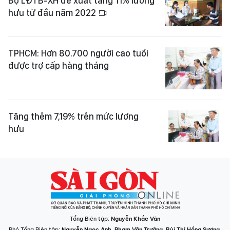
Bộ LĐTB-XH đề xuất tăng 11% lương
hưu từ đầu năm 2022
TPHCM: Hơn 80.700 người cao tuổi
được trợ cấp hàng tháng
Tăng thêm 7,19% trên mức lương
hưu
Tổng Biên tập:
Nguyễn Khắc Văn
Phó Tổng Biên tập:
Nguyễn Ngọc Anh
,
Phạm Văn Trường
,
Bùi Thị Hồng Sương
,