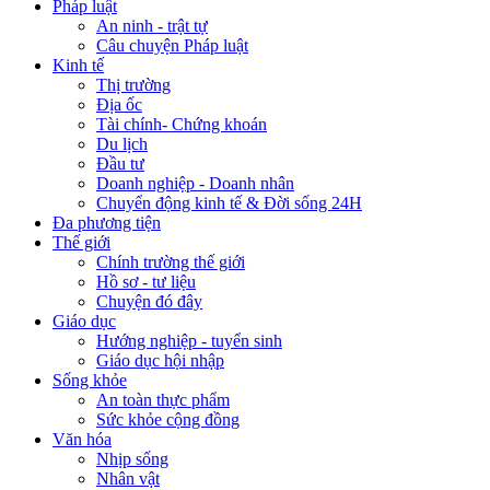
Pháp luật
An ninh - trật tự
Câu chuyện Pháp luật
Kinh tế
Thị trường
Địa ốc
Tài chính- Chứng khoán
Du lịch
Đầu tư
Doanh nghiệp - Doanh nhân
Chuyển động kinh tế & Đời sống 24H
Đa phương tiện
Thế giới
Chính trường thế giới
Hồ sơ - tư liệu
Chuyện đó đây
Giáo dục
Hướng nghiệp - tuyển sinh
Giáo dục hội nhập
Sống khỏe
An toàn thực phẩm
Sức khỏe cộng đồng
Văn hóa
Nhịp sống
Nhân vật