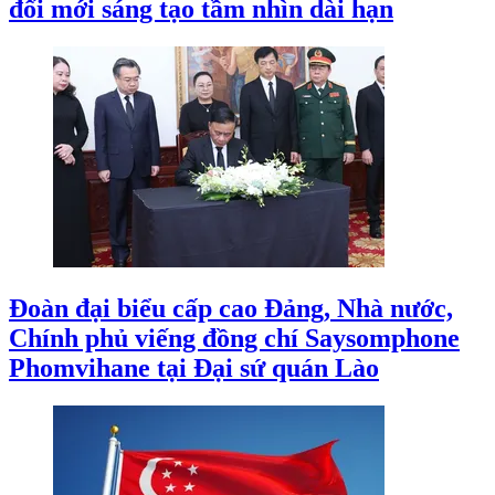
đổi mới sáng tạo tầm nhìn dài hạn
Đoàn đại biểu cấp cao Đảng, Nhà nước,
Chính phủ viếng đồng chí Saysomphone
Phomvihane tại Đại sứ quán Lào