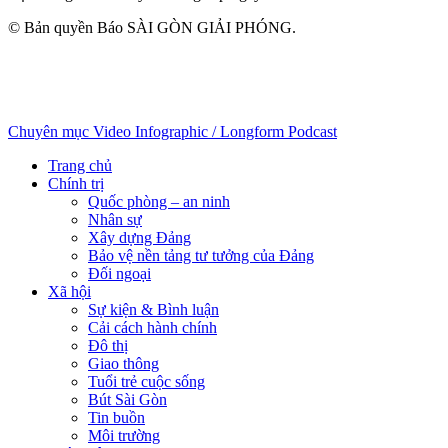
© Bản quyền Báo SÀI GÒN GIẢI PHÓNG.
Chuyên mục
Video
Infographic / Longform
Podcast
Trang chủ
Chính trị
Quốc phòng – an ninh
Nhân sự
Xây dựng Đảng
Bảo vệ nền tảng tư tưởng của Đảng
Đối ngoại
Xã hội
Sự kiện & Bình luận
Cải cách hành chính
Đô thị
Giao thông
Tuổi trẻ cuộc sống
Bút Sài Gòn
Tin buồn
Môi trường