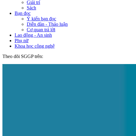
Giải trí
Sách
Bạn đọc
Ý kiến bạn đọc
Diễn đàn - Thảo luận
Cơ quan trả lời
Lao động - An sinh
Phụ nữ
Khoa học công nghệ
Theo dõi SGGP trên: