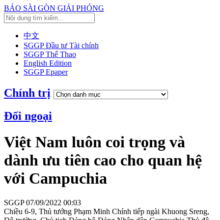
BÁO SÀI GÒN GIẢI PHÓNG
中文
SGGP Đầu tư Tài chính
SGGP Thể Thao
English Edition
SGGP Epaper
Chính trị
Đối ngoại
Việt Nam luôn coi trọng và
dành ưu tiên cao cho quan hệ
với Campuchia
SGGP
07/09/2022 00:03
Chiều 6-9, Thủ tướng Phạm Minh Chính tiếp ngài Khuong Sreng,