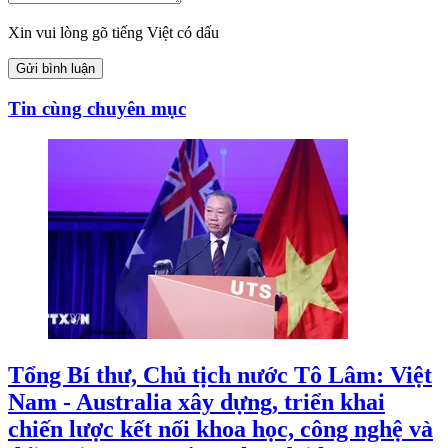
Xin vui lòng gõ tiếng Việt có dấu
Gửi bình luận
Tin cùng chuyên mục
Tổng Bí thư, Chủ tịch nước Tô Lâm: Việt
Nam - Australia xây dựng, triển khai
chiến lược kết nối khoa học, công nghệ và