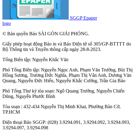
SGGP Epaper
logo
© Bản quyền Báo SÀI GÒN GIẢI PHÓNG.
Giấy phép hoạt động Báo in và Báo Điện tử số 305/GP-BTTTT do
Bộ Thông tin và Truyền thông cấp ngày 28-8-2023.
Tổng Biên tập:
Nguyễn Khắc Văn
Phó Tổng Biên tập:
Nguyễn Ngọc Anh
,
Phạm Văn Trường
,
Bùi Thị
Hồng Sương
,
Trương Đức Nghĩa
,
Phạm Thị Vân Anh
,
Dương Văn
Quang
,
Nguyễn Đức Hiển
,
Nguyễn Khắc Cường
,
Trần Gia Bảo
Phó Tổng Thư ký tòa soạn:
Ngô Quang Trưởng
,
Nguyễn Chiến
Dũng
,
Nguyễn Phước Bình
Tòa soạn : 432-434 Nguyễn Thị Minh Khai, Phường Bàn Cờ,
TP.HCM
Điện thoại Báo SGGP: (028) 3.9294.091, 3.9294.092, 3.9294.093,
3.9294.097, 3.9294.098