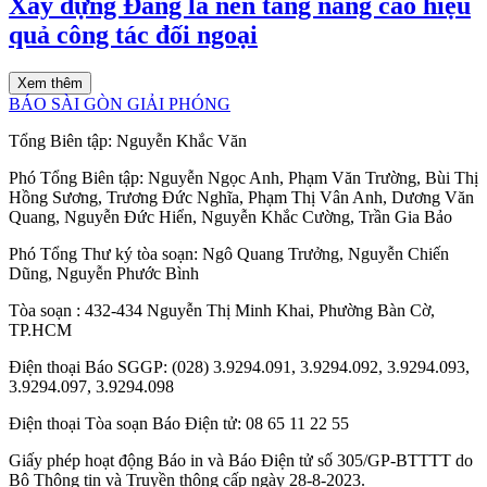
Xây dựng Đảng là nền tảng nâng cao hiệu
quả công tác đối ngoại
Xem thêm
BÁO SÀI GÒN GIẢI PHÓNG
Tổng Biên tập:
Nguyễn Khắc Văn
Phó Tổng Biên tập:
Nguyễn Ngọc Anh
,
Phạm Văn Trường
,
Bùi Thị
Hồng Sương
,
Trương Đức Nghĩa
,
Phạm Thị Vân Anh
,
Dương Văn
Quang
,
Nguyễn Đức Hiển
,
Nguyễn Khắc Cường
,
Trần Gia Bảo
Phó Tổng Thư ký tòa soạn:
Ngô Quang Trưởng
,
Nguyễn Chiến
Dũng
,
Nguyễn Phước Bình
Tòa soạn
: 432-434 Nguyễn Thị Minh Khai, Phường Bàn Cờ,
TP.HCM
Điện thoại Báo SGGP
: (028) 3.9294.091, 3.9294.092, 3.9294.093,
3.9294.097, 3.9294.098
Điện thoại Tòa soạn Báo Điện tử
: 08 65 11 22 55
Giấy phép hoạt động Báo in và Báo Điện tử số 305/GP-BTTTT do
Bộ Thông tin và Truyền thông cấp ngày 28-8-2023.