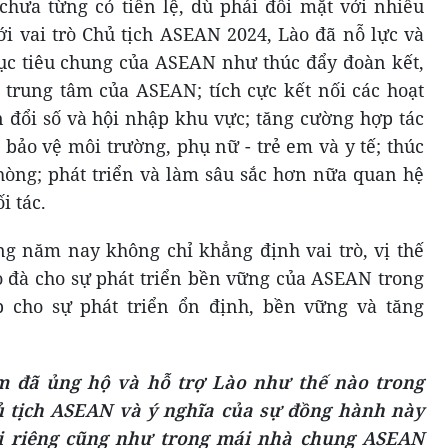
hưa từng có tiền lệ, dù phải đối mặt với nhiều
ới vai trò Chủ tịch ASEAN 2024, Lào đã nỗ lực và
c tiêu chung của ASEAN như thúc đẩy đoàn kết,
ò trung tâm của ASEAN; tích cực kết nối các hoạt
n đổi số và hội nhập khu vực; tăng cường hợp tác
 bảo vệ môi trường, phụ nữ - trẻ em và y tế; thúc
hòng; phát triển và làm sâu sắc hơn nữa quan hệ
i tác.
g năm nay không chỉ khẳng định vai trò, vị thế
 đà cho sự phát triển bền vững của ASEAN trong
óp cho sự phát triển ổn định, bền vững và tăng
m đã ủng hộ và hỗ trợ Lào như thế nào trong
ủ tịch ASEAN và ý nghĩa của sự đồng hành này
ói riêng cũng như trong mái nhà chung ASEAN