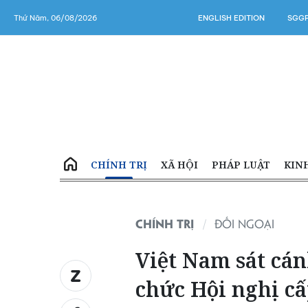
Thứ Năm, 06/08/2026
ENGLISH EDITION
SGGP
CHÍNH TRỊ
XÃ HỘI
PHÁP LUẬT
KIN
CHÍNH TRỊ
ĐỐI NGOẠI
Việt Nam sát cán
chức Hội nghị cấ