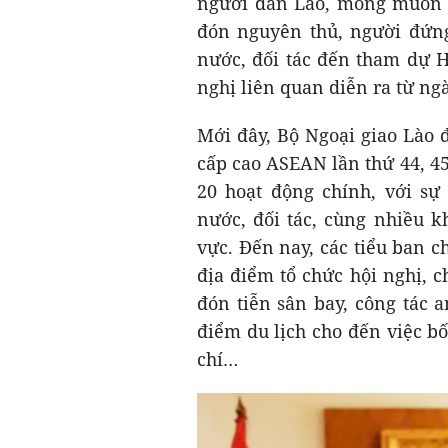
người dân Lào, mong muốn có
đón nguyên thủ, người đứng
nước, đối tác đến tham dự H
nghị liên quan diễn ra từ ng
Mới đây, Bộ Ngoại giao Lào 
cấp cao ASEAN lần thứ 44, 45
20 hoạt động chính, với s
nước, đối tác, cùng nhiều k
vực. Đến nay, các tiểu ban c
địa điểm tổ chức hội nghị, ch
đón tiễn sân bay, công tác a
điểm du lịch cho đến việc bố
chí…