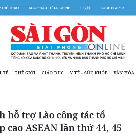
 THỂ THAO
SGGP ĐẦU TƯ TÀI CHÍNH
中文版
SGGP EPAPER
H TẾ
THẾ GIỚI
GIÁO DỤC
Y TẾ - SỨC KHỎE
VĂN HÓA
h hỗ trợ Lào công tác tổ
p cao ASEAN lần thứ 44, 45