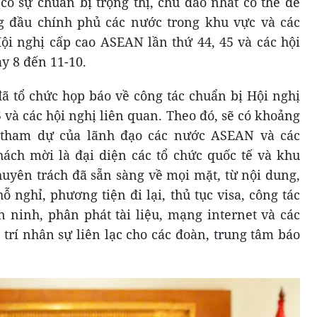
 sự chuẩn bị trọng thị, chu đáo nhất có thể để
 đầu chính phủ các nước trong khu vực và các
ội nghị cấp cao ASEAN lần thứ 44, 45 và các hội
ày 8 đến 11-10.
đã tổ chức họp báo về công tác chuẩn bị Hội nghị
 và các hội nghị liên quan. Theo đó, sẽ có khoảng
ự tham dự của lãnh đạo các nước ASEAN và các
hách mời là đại diện các tổ chức quốc tế và khu
huyên trách đã sẵn sàng về mọi mặt, từ nội dung,
ỗ nghỉ, phương tiện đi lại, thủ tục visa, công tác
n ninh, phân phát tài liệu, mạng internet và các
 trí nhân sự liên lạc cho các đoàn, trung tâm báo