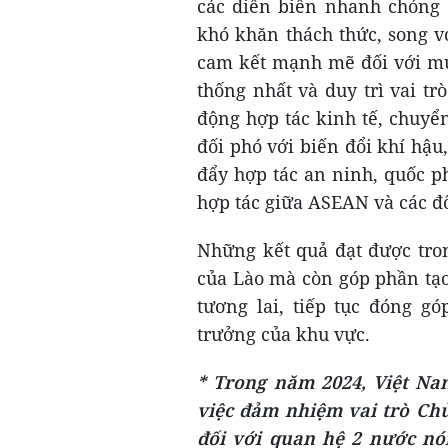
các diễn biến nhanh chóng c
khó khăn thách thức, song v
cam kết mạnh mẽ đối với mụ
thống nhất và duy trì vai tr
động hợp tác kinh tế, chuyể
đối phó với biến đổi khí hậu,
đẩy hợp tác an ninh, quốc p
hợp tác giữa ASEAN và các đố
Những kết quả đạt được tron
của Lào mà còn góp phần tạo
tương lai, tiếp tục đóng g
trưởng của khu vực.
* Trong năm 2024, Việt Na
việc đảm nhiệm vai trò Ch
đối với quan hệ 2 nước n