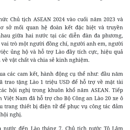
chức Chủ tịch ASEAN 2024 vào cuối năm 2023 và
cơ sở mối quan hệ đoàn kết đặc biệt và truyền
nhau giữa hai nước tại các diễn đàn đa phương,
 vai trò một người đồng chí, người anh em, người
việc ủng hộ và hỗ trợ Lào đầy tích cực, hiệu quả
 về vật chất và chia sẻ kinh nghiệm.
qua các cam kết, hành động cụ thể như: đầu năm
 trao tặng Lào 1 triệu USD để hỗ trợ về mặt tài
 các hội nghị trong khuôn khổ năm ASEAN. Tiếp
an Việt Nam đã hỗ trợ cho Bộ Công an Lào 20 xe ô
ều trang thiết bị điện tử để phục vụ công tác đảm
hội nghị.
 nước đến Lào tháng 7, Chủ tịch nước Tô Lâm