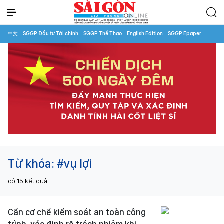
中文
SGGP Đầu tư Tài chính
SGGP Thể Thao
English Edition
SGGP Epaper
Từ khóa:
#vụ lợi
có
15
kết quả
Cần cơ chế kiểm soát an toàn công