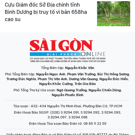
Cựu Giám đốc Sở Địa chính tỉnh
Bình Dương bị truy tố vì bán 658ha
cao su
Tổng Biên tập:
Nguyễn Khắc Văn
Phó Tổng Biên tập:
Nguyễn Ngọc Anh
,
Phạm Văn Trường
,
Bùi Thị Hồng Sương
,
Trương Đức Nghĩa
,
Phạm Thị Vân Anh
,
Dương Văn Quang
,
Nguyễn Đức Hiển
,
Nguyễn Khắc Cường
,
Trần Gia Bảo
Phó Tổng Thư ký tòa soạn:
Ngô Quang Trưởng
,
Nguyễn Chiến Dũng
,
Nguyễn Phước Bình
Tòa soạn
: 432-434 Nguyễn Thị Minh Khai, Phường Bàn Cờ, TP.HCM
Điện thoại Báo SGGP
: (028) 3.9294.091, 3.9294.092, 3.9294.093,
3.9294.097, 3.9294.098
Điện thoại Tòa soạn Báo Điện tử
: 08 65 11 22 55
Giấy phép hoạt động Báo in và Báo Điện tử số 305/GP-BTTTT do Bộ Thông