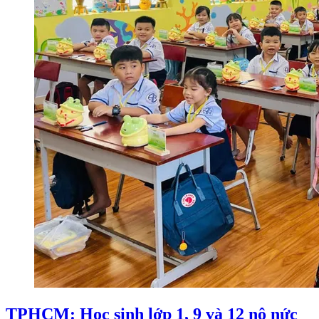
TPHCM: Học sinh lớp 1, 9 và 12 nô nức