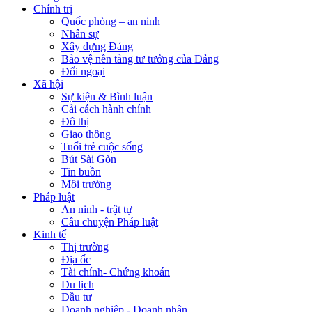
Chính trị
Quốc phòng – an ninh
Nhân sự
Xây dựng Đảng
Bảo vệ nền tảng tư tưởng của Đảng
Đối ngoại
Xã hội
Sự kiện & Bình luận
Cải cách hành chính
Đô thị
Giao thông
Tuổi trẻ cuộc sống
Bút Sài Gòn
Tin buồn
Môi trường
Pháp luật
An ninh - trật tự
Câu chuyện Pháp luật
Kinh tế
Thị trường
Địa ốc
Tài chính- Chứng khoán
Du lịch
Đầu tư
Doanh nghiệp - Doanh nhân