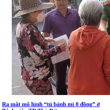
Ra mắt mô hình “tủ bánh mì 0 đồng” ở