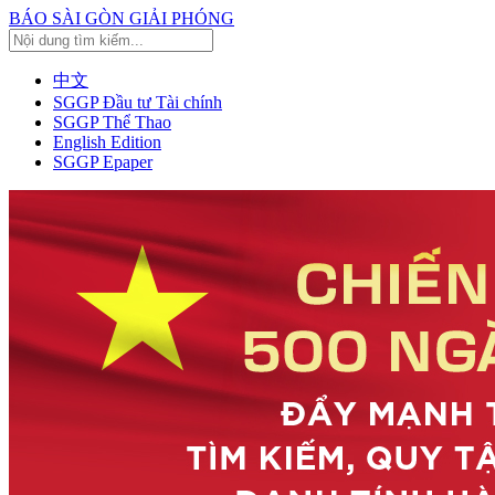
BÁO SÀI GÒN GIẢI PHÓNG
中文
SGGP Đầu tư Tài chính
SGGP Thể Thao
English Edition
SGGP Epaper