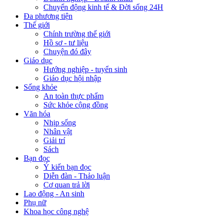
Chuyển động kinh tế & Đời sống 24H
Đa phương tiện
Thế giới
Chính trường thế giới
Hồ sơ - tư liệu
Chuyện đó đây
Giáo dục
Hướng nghiệp - tuyển sinh
Giáo dục hội nhập
Sống khỏe
An toàn thực phẩm
Sức khỏe cộng đồng
Văn hóa
Nhịp sống
Nhân vật
Giải trí
Sách
Bạn đọc
Ý kiến bạn đọc
Diễn đàn - Thảo luận
Cơ quan trả lời
Lao động - An sinh
Phụ nữ
Khoa học công nghệ