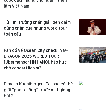
cuộc cách mạng cho ngành triển
lãm Việt Nam
Từ “thị trường khán giả” đến điểm
dừng chân của những world tour
toàn cầu
Fan đổ về Ocean City check in G-
DRAGON 2025 WORLD TOUR
[Übermensch] IN HANOI, háo hức
chờ concert lịch sử
Dimash Kudaibergen: Tại sao cả thế
giới “phát cuồng” trước một giọng
hát?