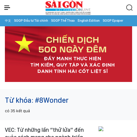
中文
SGGP Đầu tư Tài chính
SGGP Thể Thao
English Edition
SGGP Epaper
Từ khóa:
#8Wonder
có
35
kết quả
VEC: Từ những lần “thử lửa” đến