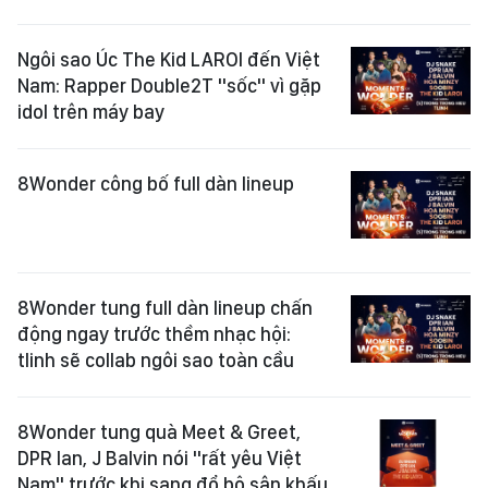
Ngôi sao Úc The Kid LAROI đến Việt
Nam: Rapper Double2T "sốc" vì gặp
idol trên máy bay
8Wonder công bố full dàn lineup
8Wonder tung full dàn lineup chấn
động ngay trước thềm nhạc hội:
tlinh sẽ collab ngôi sao toàn cầu
8Wonder tung quà Meet & Greet,
DPR Ian, J Balvin nói "rất yêu Việt
Nam" trước khi sang đổ bộ sân khấu