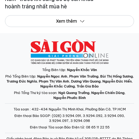
hoành tráng nhất mùa hè
Xem thêm
Tổng Biên tập:
Nguyễn Khắc Văn
Phó Tổng Biên tập:
Nguyễn Ngọc Anh
,
Phạm Văn Trường
,
Bùi Thị Hồng Sương
,
Trương Đức Nghĩa
,
Phạm Thị Vân Anh
,
Dương Văn Quang
,
Nguyễn Đức Hiển
,
Nguyễn Khắc Cường
,
Trần Gia Bảo
Phó Tổng Thư ký tòa soạn:
Ngô Quang Trưởng
,
Nguyễn Chiến Dũng
,
Nguyễn Phước Bình
Tòa soạn
: 432-434 Nguyễn Thị Minh Khai, Phường Bàn Cờ, TP.HCM
Điện thoại Báo SGGP
: (028) 3.9294.091, 3.9294.092, 3.9294.093,
3.9294.097, 3.9294.098
Điện thoại Tòa soạn Báo Điện tử
: 08 65 11 22 55
Giấy phép hoạt động Báo in và Báo Điện tử số 305/GP-BTTTT do Bộ Thông