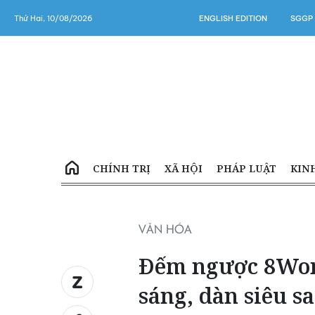
Thứ Hai, 10/08/2026
ENGLISH EDITION
SGGP
CHÍNH TRỊ
XÃ HỘI
PHÁP LUẬT
KIN
VĂN HÓA
Đếm ngược 8Wond
sáng, dàn siêu s