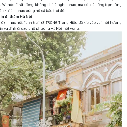
 Wonder” rất riêng: không chỉ là nghe nhạc, mà còn là sống trọn từng
ến khi âm nhạc bùng nổ cả bầu trời đêm.
in đi thăm Hà Nội
đại nhạc hội, “anh trai” (S)TRONG Trọng Hiếu đã kịp vào vai một hướng
lvin và tlinh đi dạo phố phường Hà Nội một vòng.