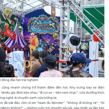
t đông đảo fan trải nghiệm
m cũng nhanh chóng trở thành điểm đến hot. Khu trưng bày xe điện
. Nhiều gia đình kéo nhau “đi coi xe – tiện xem nhạc”, vừa thưởng thức
công nghệ di chuyển xanh của tương lai.
m đã bắt đầu rôm rả tìm “team đu Wonder”. “Không đi không về”, “Đi
a Minzy không?” – những cuộc trò chuyện sôi nổi, náo nhiệt và đầy háo