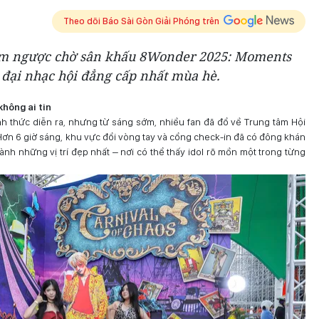
Theo dõi Báo Sài Gòn Giải Phóng trên
ếm ngược chờ sân khấu 8Wonder 2025: Moments
 đại nhạc hội đẳng cấp nhất mùa hè.
hông ai tin
h thức diễn ra, nhưng từ sáng sớm, nhiều fan đã đổ về Trung tâm Hội
 Hơn 6 giờ sáng, khu vực đổi vòng tay và cổng check-in đã có đông khán
nh những vị trí đẹp nhất – nơi có thể thấy idol rõ mồn một trong từng