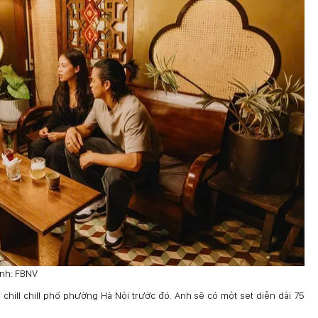
Ảnh: FBNV
 chill chill phố phường Hà Nội trước đó. Anh sẽ có một set diễn dài 75