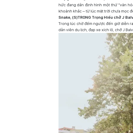
hức đang dần định hình một thứ “văn hóa
khoảnh khắc – từ lúc mặt trời chưa mọc đ
Snake, (S)TRONG Trọng Hiếu chở J Balv
Trong lúc chờ đếm ngược đến giờ diễn ra 
dẫn viên du lịch, đạp xe xích lô, chở J Ba