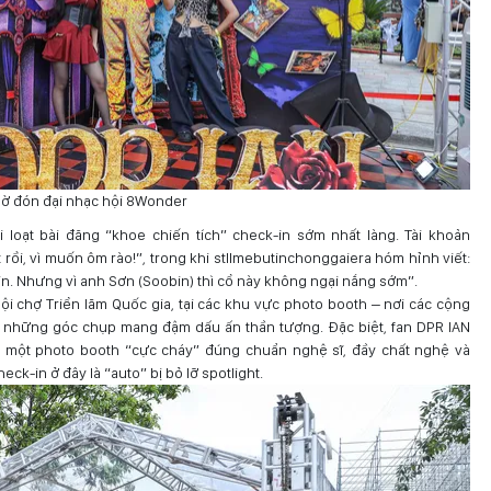
hờ đón đại nhạc hội 8Wonder
 loạt bài đăng “khoe chiến tích” check-in sớm nhất làng. Tài khoản
 rồi, vì muốn ôm rào!”, trong khi stllmebutinchonggaiera hóm hỉnh viết:
tin. Nhưng vì anh Sơn (Soobin) thì cổ này không ngại nắng sớm”.
ội chợ Triển lãm Quốc gia, tại các khu vực photo booth – nơi các cộng
 kế những góc chụp mang đậm dấu ấn thần tượng. Đặc biệt, fan DPR IAN
 một photo booth “cực cháy” đúng chuẩn nghệ sĩ, đầy chất nghệ và
ck-in ở đây là “auto” bị bỏ lỡ spotlight.