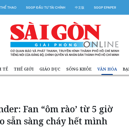
 THỂ THAO
SGGP ĐẦU TƯ TÀI CHÍNH
中文版
SGGP EPAPER
H TẾ
THẾ GIỚI
GIÁO DỤC
SỐNG KHỎE
VĂN HÓA
BẠ
er: Fan “ôm rào’ từ 5 giờ
ao sẵn sàng cháy hết mình