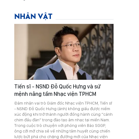
NHÂN VẬT
Tiến sĩ - NSND Đỗ Quốc Hưng và sứ
mệnh nâng tầm Nhạc viện TPHCM
Đảm nhận vai trò Giám đốc Nhạc viện TPHCM, Tiến sĩ
- NSND Đỗ Quốc Hưng (ảnh) không giấu được niềm
xúc động khi trở thành người đồng hành cùng “cánh
chim đầu đàn” trong đào tạo âm nhạc tại miền Nam.
Trong cuộc trò chuyện với phóng viên Báo SGGP,
ông cởi mở chia sẻ về những tâm huyết cùng chiến
lược bứt phá cho chặng đường mới của Nhạc viện