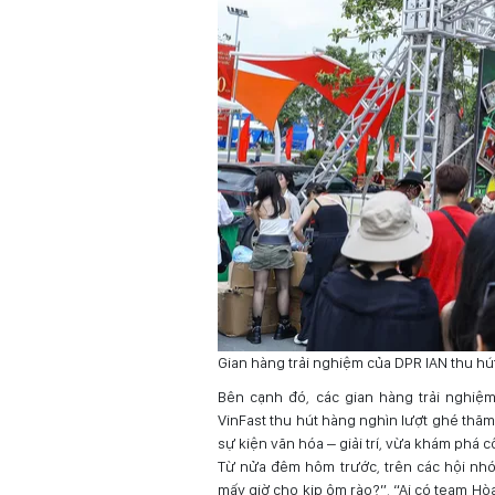
Gian hàng trải nghiệm của DPR IAN thu hú
Bên cạnh đó, các gian hàng trải nghiệ
VinFast thu hút hàng nghìn lượt ghé thăm
sự kiện văn hóa – giải trí, vừa khám phá 
Từ nửa đêm hôm trước, trên các hội nhó
mấy giờ cho kịp ôm rào?”, “Ai có team Hò