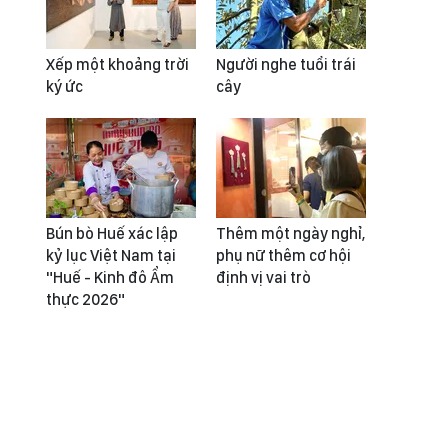
Xếp một khoảng trời
Người nghe tuổi trái
ký ức
cây
Bún bò Huế xác lập
Thêm một ngày nghỉ,
kỷ lục Việt Nam tại
phụ nữ thêm cơ hội
"Huế - Kinh đô Ẩm
định vị vai trò
thực 2026"