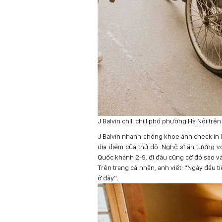
J Balvin chill chill phố phường Hà Nội trên
J Balvin nhanh chóng khoe ảnh check in 
địa điểm của thủ đô. Nghệ sĩ ấn tượng 
Quốc khánh 2-9, đi đâu cũng cờ đỏ sao v
Trên trang cá nhân, anh viết: “Ngày đầu t
ở đây”.