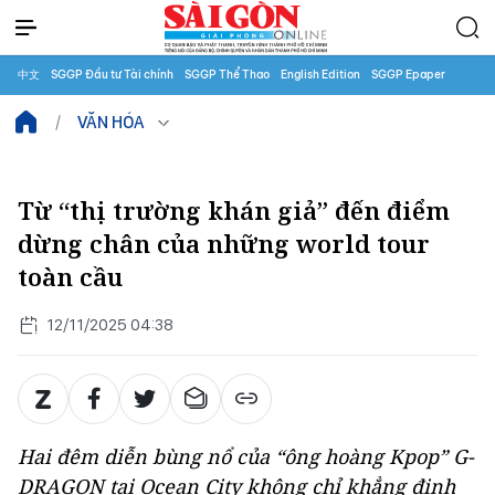
中文
SGGP Đầu tư Tài chính
SGGP Thể Thao
English Edition
SGGP Epaper
VĂN HÓA
Từ “thị trường khán giả” đến điểm
dừng chân của những world tour
toàn cầu
12/11/2025 04:38
Hai đêm diễn bùng nổ của “ông hoàng Kpop” G-
DRAGON tại Ocean City không chỉ khẳng định