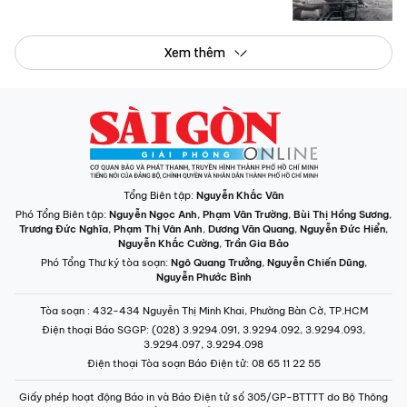
Xem thêm
Tổng Biên tập:
Nguyễn Khắc Văn
Phó Tổng Biên tập:
Nguyễn Ngọc Anh
,
Phạm Văn Trường
,
Bùi Thị Hồng Sương
,
Trương Đức Nghĩa
,
Phạm Thị Vân Anh
,
Dương Văn Quang
,
Nguyễn Đức Hiển
,
Nguyễn Khắc Cường
,
Trần Gia Bảo
Phó Tổng Thư ký tòa soạn:
Ngô Quang Trưởng
,
Nguyễn Chiến Dũng
,
Nguyễn Phước Bình
Tòa soạn
: 432-434 Nguyễn Thị Minh Khai, Phường Bàn Cờ, TP.HCM
Điện thoại Báo SGGP
: (028) 3.9294.091, 3.9294.092, 3.9294.093,
3.9294.097, 3.9294.098
Điện thoại Tòa soạn Báo Điện tử
: 08 65 11 22 55
Giấy phép hoạt động Báo in và Báo Điện tử số 305/GP-BTTTT do Bộ Thông