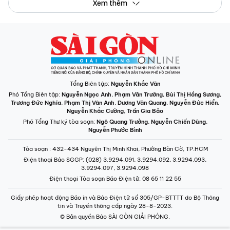
Xem thêm
Tổng Biên tập:
Nguyễn Khắc Văn
Phó Tổng Biên tập:
Nguyễn Ngọc Anh
,
Phạm Văn Trường
,
Bùi Thị Hồng Sương
,
Trương Đức Nghĩa
,
Phạm Thị Vân Anh
,
Dương Văn Quang
,
Nguyễn Đức Hiển
,
Nguyễn Khắc Cường
,
Trần Gia Bảo
Phó Tổng Thư ký tòa soạn:
Ngô Quang Trưởng
,
Nguyễn Chiến Dũng
,
Nguyễn Phước Bình
Tòa soạn
: 432-434 Nguyễn Thị Minh Khai, Phường Bàn Cờ, TP.HCM
Điện thoại Báo SGGP
: (028) 3.9294.091, 3.9294.092, 3.9294.093,
3.9294.097, 3.9294.098
Điện thoại Tòa soạn Báo Điện tử
: 08 65 11 22 55
Giấy phép hoạt động Báo in và Báo Điện tử số 305/GP-BTTTT do Bộ Thông
tin và Truyền thông cấp ngày 28-8-2023.
© Bản quyền Báo SÀI GÒN GIẢI PHÓNG.