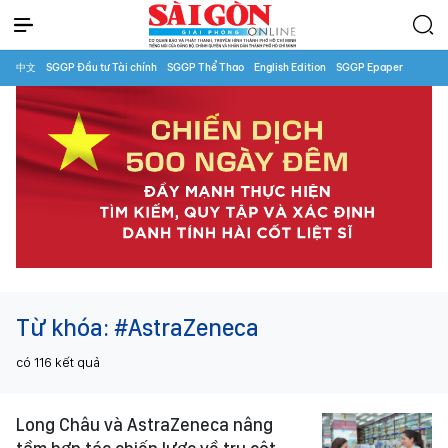
中文
SGGP Đầu tư Tài chính
SGGP Thể Thao
English Edition
SGGP Epaper
Từ khóa:
#AstraZeneca
có
116
kết quả
Long Châu và AstraZeneca nâng