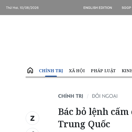
Thứ Hai, 10/08/2026
ENGLISH EDITION
SGGP
CHÍNH TRỊ
XÃ HỘI
PHÁP LUẬT
KIN
CHÍNH TRỊ
ĐỐI NGOẠI
Bác bỏ lệnh cấm
Trung Quốc