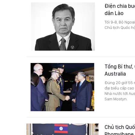
Điện chia bu
dân Lào
Tối 9-8, Bộ Ngo
Chủ tịch Quốc h
Tổng Bí thư,
Australia
Đúng 20 giờ 55 n
đại biểu cấp cao
Nhà nước tới Aus
Sam Mostyn.
Chủ tịch Qu
Phomvihane