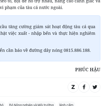
heo tổ, đội để hỗ trợ nhau, nâng cao cảnh giác và
 vi phạm của tàu cá nước ngoài.
cầu tăng cường giám sát hoạt động tàu cá qua
hặt việc xuất - nhập bến và thực hiện nghiêm
iển cần báo về đường dây nóng 0815.886.188.
PHÚC HẬU
 bộ
Bộ Nông nghiệp và Môi trường
lệnh cấm