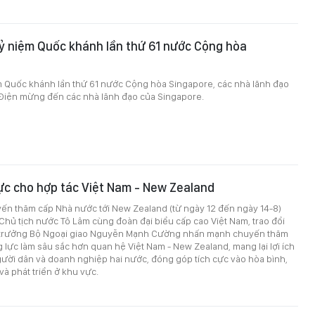
ỷ niệm Quốc khánh lần thứ 61 nước Cộng hòa
m Quốc khánh lần thứ 61 nước Cộng hòa Singapore, các nhà lãnh đạo
 Điện mừng đến các nhà lãnh đạo của Singapore.
ực cho hợp tác Việt Nam - New Zealand
ến thăm cấp Nhà nước tới New Zealand (từ ngày 12 đến ngày 14-8)
 Chủ tịch nước Tô Lâm cùng đoàn đại biểu cấp cao Việt Nam, trao đổi
ứ trưởng Bộ Ngoại giao Nguyễn Mạnh Cường nhấn mạnh chuyến thăm
 lực làm sâu sắc hơn quan hệ Việt Nam - New Zealand, mang lại lợi ích
gười dân và doanh nghiệp hai nước, đóng góp tích cực vào hòa bình,
và phát triển ở khu vực.