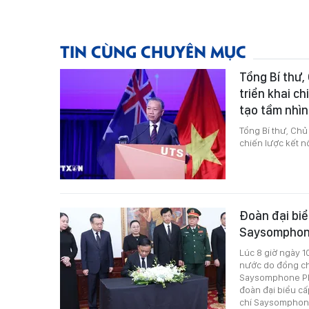
TIN CÙNG CHUYÊN MỤC
Tổng Bí thư,
triển khai c
tạo tầm nhìn
Tổng Bí thư, Chủ
chiến lược kết n
Đoàn đại biể
Saysomphone
Lúc 8 giờ ngày 1
nước do đồng ch
Saysomphone Ph
đoàn đại biểu c
chí Saysomphon