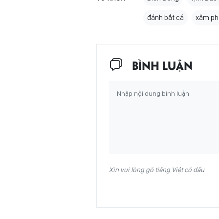
đánh bắt cá
xâm ph
BÌNH LUẬN
Xin vui lòng gõ tiếng Việt có dấu