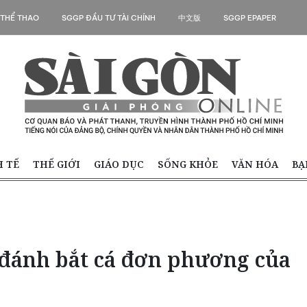
 THỂ THAO
SGGP ĐẦU TƯ TÀI CHÍNH
中文版
SGGP EPAPER
H TẾ
THẾ GIỚI
GIÁO DỤC
SỐNG KHỎE
VĂN HÓA
BẠ
 đánh bắt cá đơn phương của