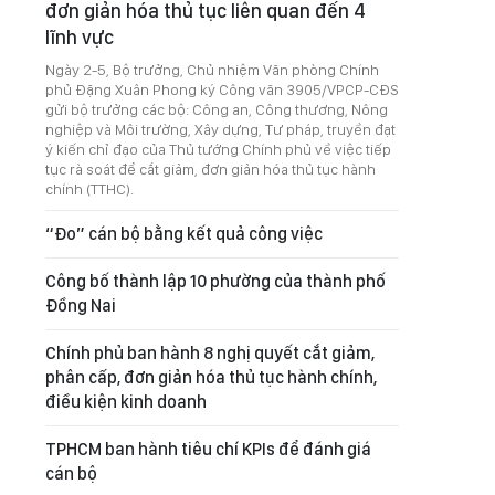
đơn giản hóa thủ tục liên quan đến 4
lĩnh vực
Ngày 2-5, Bộ trưởng, Chủ nhiệm Văn phòng Chính
phủ Đặng Xuân Phong ký Công văn 3905/VPCP-CĐS
gửi bộ trưởng các bộ: Công an, Công thương, Nông
nghiệp và Môi trường, Xây dựng, Tư pháp, truyền đạt
ý kiến chỉ đạo của Thủ tướng Chính phủ về việc tiếp
tục rà soát để cắt giảm, đơn giản hóa thủ tục hành
chính (TTHC).
“Đo” cán bộ bằng kết quả công việc
Công bố thành lập 10 phường của thành phố
Đồng Nai
Chính phủ ban hành 8 nghị quyết cắt giảm,
phân cấp, đơn giản hóa thủ tục hành chính,
điều kiện kinh doanh
TPHCM ban hành tiêu chí KPIs để đánh giá
cán bộ