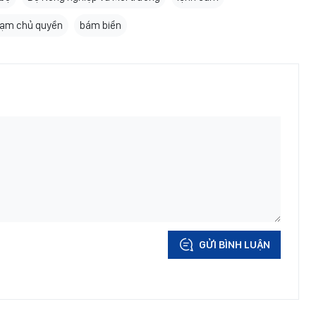
ạm chủ quyền
bám biển
GỬI BÌNH LUẬN