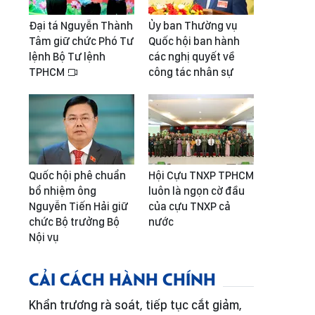
Đại tá Nguyễn Thành
Ủy ban Thường vụ
Tâm giữ chức Phó Tư
Quốc hội ban hành
lệnh Bộ Tư lệnh
các nghị quyết về
TPHCM
công tác nhân sự
Quốc hội phê chuẩn
Hội Cựu TNXP TPHCM
bổ nhiệm ông
luôn là ngọn cờ đầu
Nguyễn Tiến Hải giữ
của cựu TNXP cả
chức Bộ trưởng Bộ
nước
Nội vụ
CẢI CÁCH HÀNH CHÍNH
Khẩn trương rà soát, tiếp tục cắt giảm,