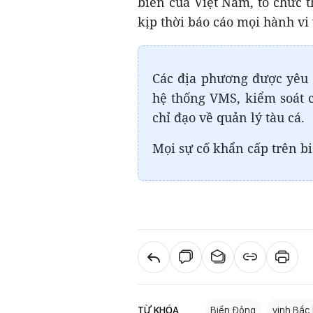
biển của Việt Nam, tổ chức t
kịp thời báo cáo mọi hành vi
Các địa phương được yêu 
hệ thống VMS, kiểm soát c
chỉ đạo về quản lý tàu cá.
Mọi sự cố khẩn cấp trên b
TỪ KHÓA
Biển Đông
vịnh Bắc