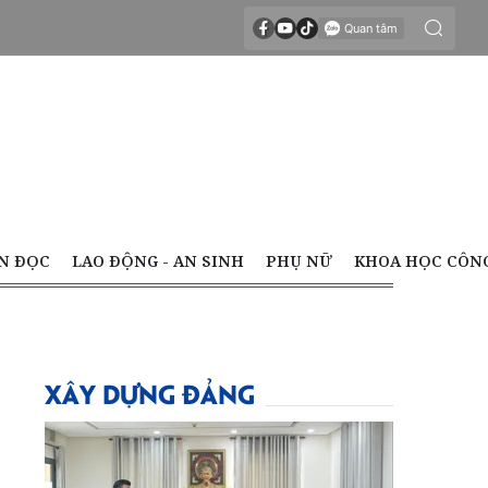
N ĐỌC
LAO ĐỘNG - AN SINH
PHỤ NỮ
KHOA HỌC CÔN
XÂY DỰNG ĐẢNG