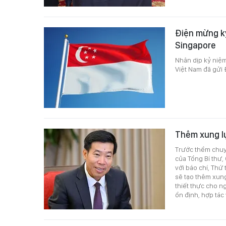
Điện mừng k
Singapore
Nhân dịp kỷ niệ
Việt Nam đã gửi
Thêm xung l
Trước thềm chuy
của Tổng Bí thư,
với báo chí, Th
sẽ tạo thêm xung
thiết thực cho n
ổn định, hợp tác 