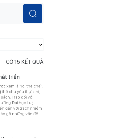
CÓ
15
KẾT QUẢ
át triển
ợc xem là “lõi thể chế”,
 thế chủ yếu thực thi,
sách. Trao đổi với
Trường Đại học Luật
ền gắn với trách nhiệm
 tháo gỡ những vấn đề