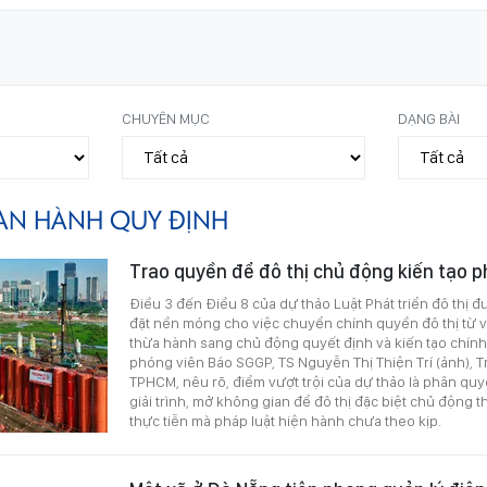
CHUYÊN MỤC
DẠNG BÀI
AN HÀNH QUY ĐỊNH
Trao quyền để đô thị chủ động kiến tạo ph
Điều 3 đến Điều 8 của dự thảo Luật Phát triển đô thị đư
đặt nền móng cho việc chuyển chính quyền đô thị từ vị
thừa hành sang chủ động quyết định và kiến tạo chính 
phóng viên Báo SGGP, TS Nguyễn Thị Thiện Trí (ảnh), 
TPHCM, nêu rõ, điểm vượt trội của dự thảo là phân quy
giải trình, mở không gian để đô thị đặc biệt chủ động
thực tiễn mà pháp luật hiện hành chưa theo kịp.