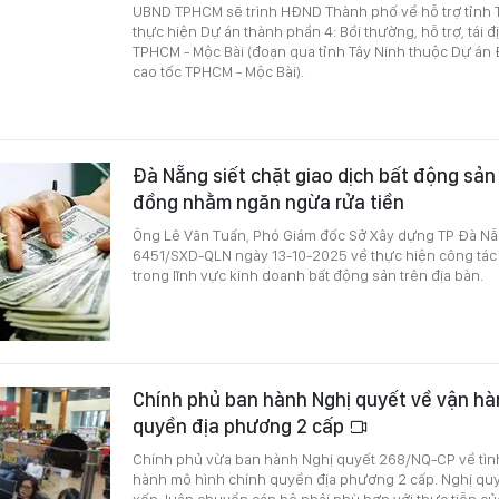
UBND TPHCM sẽ trình HĐND Thành phố về hỗ trợ tỉnh 
thực hiện Dự án thành phần 4: Bồi thường, hỗ trợ, tái 
TPHCM - Mộc Bài (đoạn qua tỉnh Tây Ninh thuộc
D
ự án 
cao tốc TPHCM - Mộc Bài).
Đà Nẵng siết chặt giao dịch bất động sản
đồng nhằm ngăn ngừa rửa tiền
Ông Lê Văn Tuấn, Phó Giám đốc Sở Xây dựng TP Đà Nẵ
6451/SXD-QLN ngày 13-10-2025 về thực hiện công tác
trong lĩnh vực kinh doanh bất động sản trên địa bàn.
Chính phủ ban hành Nghị quyết về vận hà
quyền địa phương 2 cấp
Chính phủ vừa ban hành Nghị quyết 268/NQ-CP về tình 
hành mô hình chính quyền địa phương 2 cấp. Nghị quy
xếp, luân chuyển cán bộ phải phù hợp với thực tiễn c