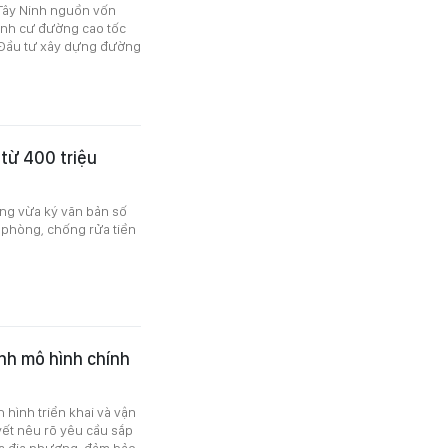
Tây Ninh nguồn vốn
định cư đường cao tốc
Đầu tư xây dựng đường
 từ 400 triệu
ng vừa ký văn bản số
 phòng, chống rửa tiền
nh mô hình chính
hình triển khai và vận
ết nêu rõ yêu cầu sắp
ủa địa phương, đảm bảo