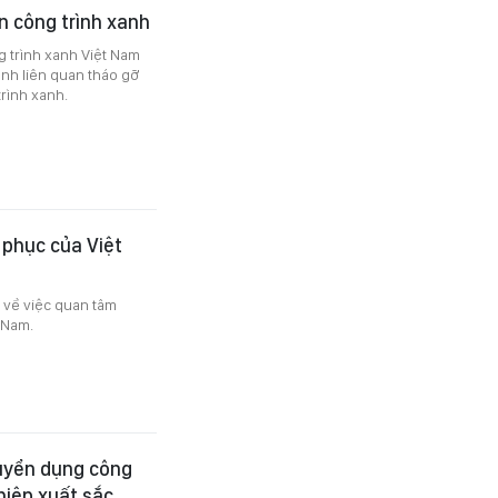
n công trình xanh
g trình xanh Việt Nam
nh liên quan tháo gỡ
rình xanh.
 phục của Việt
g về việc quan tâm
 Nam.
uyển dụng công
hiệp xuất sắc