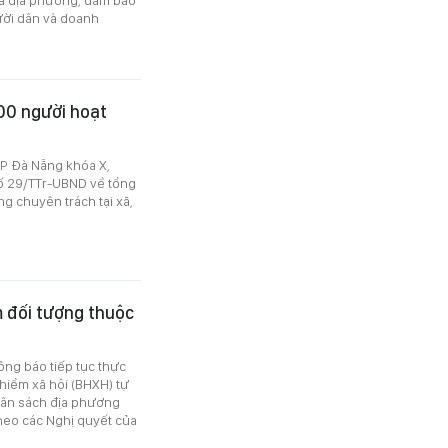
ười dân và doanh
00 người hoạt
TP Đà Nẵng khóa X,
số 29/TTr-UBND về tổng
g chuyên trách tại xã,
 đối tượng thuộc
ông báo tiếp tục thực
 hiểm xã hội (BHXH) tự
gân sách địa phương
theo các Nghị quyết của