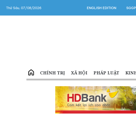
Thứ Sáu, 07/08/2026
ENGLISH EDITION
SGGP
CHÍNH TRỊ
XÃ HỘI
PHÁP LUẬT
KIN