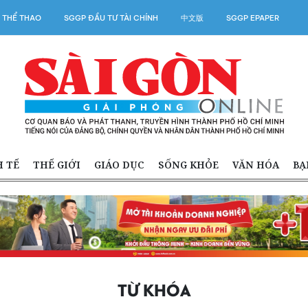
 THỂ THAO
SGGP ĐẦU TƯ TÀI CHÍNH
中文版
SGGP EPAPER
H TẾ
THẾ GIỚI
GIÁO DỤC
SỐNG KHỎE
VĂN HÓA
BẠ
TỪ KHÓA