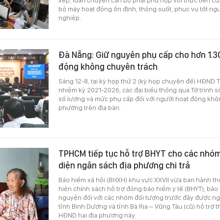
bộ máy hoạt động ổn định, thông suốt, phục vụ tốt ng
nghiệp.
Đà Nẵng: Giữ nguyên phụ cấp cho hơn 1.3
động không chuyên trách
Sáng 12-8, tại kỳ họp thứ 2 (kỳ họp chuyên đề) HĐND 
nhiệm kỳ 2021-2026, các đại biểu thông qua Tờ trình 
số lượng và mức phụ cấp đối với người hoạt động khôn
phường trên địa bàn.
TPHCM tiếp tục hỗ trợ BHYT cho các nhóm
diện ngân sách địa phương chi trả
Bảo hiểm xã hội (BHXH) khu vực XXVII vừa ban hành th
hiện chính sách hỗ trợ đóng bảo hiểm y tế (BHYT), bảo
nguyện đối với các nhóm đối tượng trước đây được n
tỉnh Bình Dương và tỉnh Bà Rịa – Vũng Tàu (cũ) hỗ trợ 
HĐND hai địa phương này.