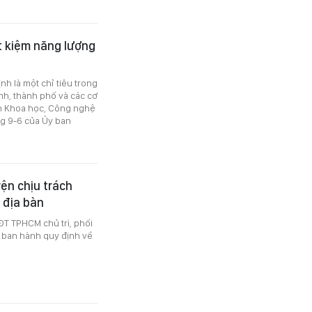
t kiệm năng lượng
n
h là một chỉ tiêu trong
ỉnh, thành phố và các cơ
n Khoa học, Công nghệ
ng 9-6 của Ủy ban
ện chịu trách
 địa bàn
T TPHCM chủ trì, phối
 ban hành quy định về