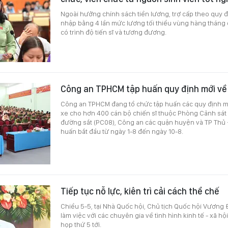
Ngoài hưởng chính sách tiền lương, trợ cấp theo quy đ
nhập bằng 4 lần mức lương tối thiểu vùng hàng tháng 
có trình độ tiến sĩ và tương đương.
Công an TPHCM tập huấn quy định mới về
Công an TPHCM đang tổ chức tập huấn các quy định m
xe cho hơn 400 cán bộ chiến sĩ thuộc Phòng Cảnh sát
đường sắt (PC08), Công an các quận huyện và TP Thủ 
huấn bắt đầu từ ngày 1-8 đến ngày 10-8.
Tiếp tục nỗ lực, kiên trì cải cách thể chế
Chiều 5-5, tại Nhà Quốc hội, Chủ tịch Quốc hội Vương 
làm việc với các chuyên gia về tình hình kinh tế - xã h
họp thứ 5 tới.