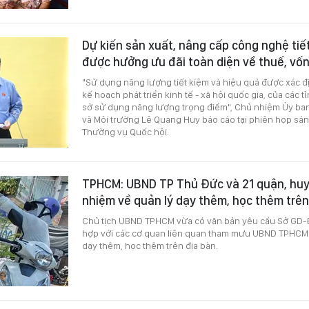
Dự kiến sản xuất, nâng cấp công nghệ tiế
được hưởng ưu đãi toàn diện về thuế, vố
"Sử dụng năng lượng tiết kiệm và hiệu quả được xác địn
kế hoạch phát triển kinh tế - xã hội quốc gia, của các t
sở sử dụng năng lượng trọng điểm", Chủ nhiệm Ủy ba
và Môi trường Lê Quang Huy báo cáo tại phiên họp sá
Thường vụ Quốc hội.
TPHCM: UBND TP Thủ Đức và 21 quận, huy
nhiệm về quản lý dạy thêm, học thêm trên
Chủ tịch UBND TPHCM vừa có văn bản yêu cầu Sở GD-Đ
hợp với các cơ quan liên quan tham mưu UBND TPHCM
dạy thêm, học thêm trên địa bàn.