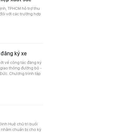
ịnh, TPHCM hỗ trợ thu
đối với các trường hợp
 đăng ký xe
ới về công tác đăng ký
 giao thông đường bộ -
Đức. Chương trình tập
Đình Huệ chủ trì buổi
ội nhằm chuẩn bị cho kỳ