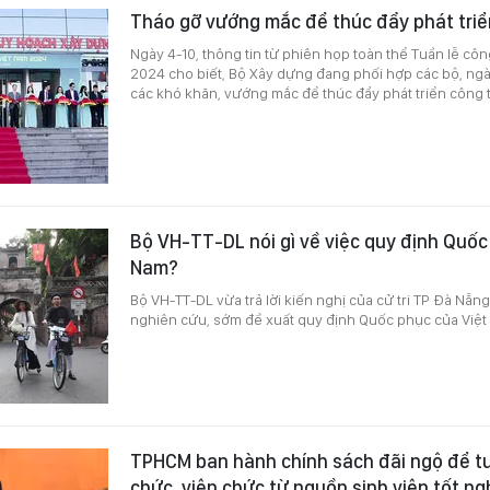
Tháo gỡ vướng mắc để thúc đẩy phát triể
Ngày 4-10, thông tin từ phiên họp toàn thể Tuần lễ côn
2024 cho biết, Bộ Xây dựng đang phối hợp các bộ, ngà
các khó khăn, vướng mắc để thúc đẩy phát triển công t
Bộ VH-TT-DL nói gì về việc quy định Quốc
Nam?
Bộ VH-TT-DL vừa trả lời kiến nghị của cử tri TP Đà Nẵn
nghiên cứu, sớm đề xuất quy định Quốc phục của Việt
TPHCM ban hành chính sách đãi ngộ để t
chức, viên chức từ nguồn sinh viên tốt ng