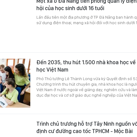
Một xã ở Đà Nẵng tiên phong quản lý điện
hội của học sinh dưới 16 tuổi
Lần đầu tiên một địa phương ở TP Đà Nẵng ban hành qu
sử dụng điện thoại, mạng xã hội đối với học sinh dưới 1
Đến 2035, thu hút 1.500 nhà khoa học về 
học Việt Nam
Phó Thủ tướng Lê Thành Long vừa ký Quyết định số 
Chương trình thu hút chuyên gia, nhà khoa học là ngư
Việt Nam ở nước ngoài về giảng dạy, nghiên cứu và làm 
dục đại học và cơ sở giáo dục nghề nghiệp của Việt N
Trình chủ trương hỗ trợ Tây Ninh nguồn vố
định cư đường cao tốc TPHCM - Mộc Bài