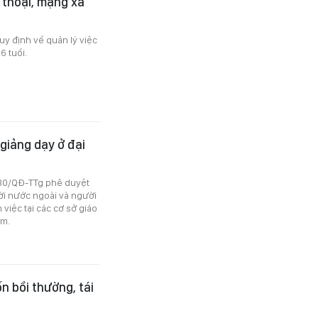
 thoại, mạng xã
y định về quản lý việc
6 tuổi.
giảng dạy ở đại
530/QĐ-TTg phê duyệt
ời nước ngoài và người
việc tại các cơ sở giáo
am.
n bồi thường, tái