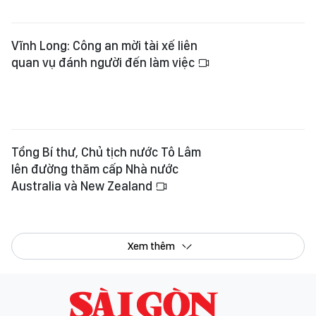
Tổng Bí thư, Chủ tịch nước Tô Lâm
lên đường thăm cấp Nhà nước
Australia và New Zealand
Xem thêm
Tổng Biên tập:
Nguyễn Khắc Văn
Phó Tổng Biên tập:
Nguyễn Ngọc Anh
,
Phạm Văn Trường
,
Bùi Thị Hồng Sương
,
Trương Đức Nghĩa
,
Phạm Thị Vân Anh
,
Dương Văn Quang
,
Nguyễn Đức Hiển
,
Nguyễn Khắc Cường
,
Trần Gia Bảo
Phó Tổng Thư ký tòa soạn:
Ngô Quang Trưởng
,
Nguyễn Chiến Dũng
,
Nguyễn Phước Bình
Tòa soạn
: 432-434 Nguyễn Thị Minh Khai, Phường Bàn Cờ, TP.HCM