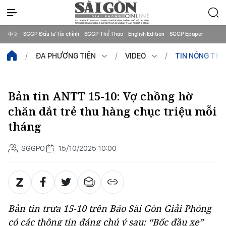
中文
SGGP Đầu tư Tài chính
SGGP Thể Thao
English Edition
SGGP Epaper
ĐA PHƯƠNG TIỆN
VIDEO
TIN NÓNG TR
Bản tin ANTT 15-10: Vợ chồng hờ
chăn dắt trẻ thu hàng chục triệu mỗi
tháng
SGGPO
15/10/2025 10:00
Bản tin trưa 15-10 trên Báo Sài Gòn Giải Phóng
có các thông tin đáng chú ý sau: “Bốc đầu xe”