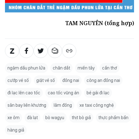
TAM NGUYÊN (tổng hợp)
ngậm dầu phun lửa
chăn dắt
miền tây
cần thơ
cướp vé số
giật vé số
đồng nai
công an đồng nai
đi lạc lên cao tốc
cao tốc vũng án
bé gái đi lạc
sân bay liên khương
lâm đồng
xe taxi công nghệ
xe ôm
đà lạt
bò wagyu
thịt bò giả
thực phẩm bẩn
hàng giả