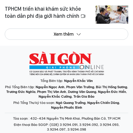
TPHCM triển khai khám sức khỏe
toàn dân phi địa giới hành chính
Xem thêm
Tổng Biên tập:
Nguyễn Khắc Văn
Phó Tổng Biên tập:
Nguyễn Ngọc Anh
,
Phạm Văn Trường
,
Bùi Thị Hồng Sương
,
Trương Đức Nghĩa
,
Phạm Thị Vân Anh
,
Dương Văn Quang
,
Nguyễn Đức Hiển
,
Nguyễn Khắc Cường
,
Trần Gia Bảo
Phó Tổng Thư ký tòa soạn:
Ngô Quang Trưởng
,
Nguyễn Chiến Dũng
,
Nguyễn Phước Bình
Tòa soạn
: 432-434 Nguyễn Thị Minh Khai, Phường Bàn Cờ, TP.HCM
Điện thoại Báo SGGP
: (028) 3.9294.091, 3.9294.092, 3.9294.093,
3.9294.097, 3.9294.098