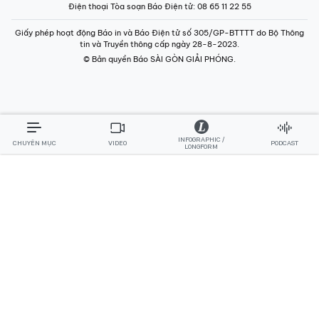
Điện thoại Tòa soạn Báo Điện tử
: 08 65 11 22 55
Giấy phép hoạt động Báo in và Báo Điện tử số 305/GP-BTTTT do Bộ Thông
tin và Truyền thông cấp ngày 28-8-2023.
© Bản quyền Báo SÀI GÒN GIẢI PHÓNG.
INFOGRAPHIC /
CHUYÊN MỤC
VIDEO
PODCAST
LONGFORM