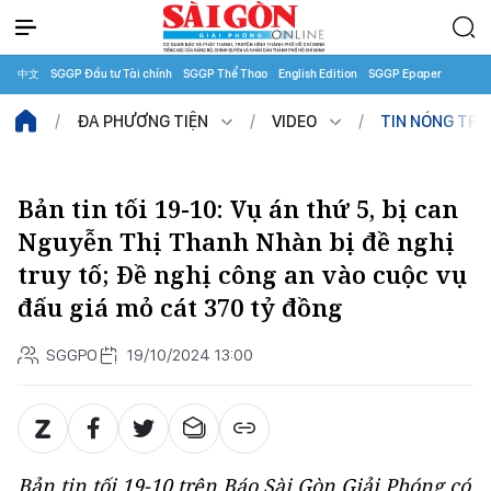
中文
SGGP Đầu tư Tài chính
SGGP Thể Thao
English Edition
SGGP Epaper
ĐA PHƯƠNG TIỆN
VIDEO
TIN NÓNG TR
Bản tin tối 19-10: Vụ án thứ 5, bị can
Nguyễn Thị Thanh Nhàn bị đề nghị
truy tố; Đề nghị công an vào cuộc vụ
đấu giá mỏ cát 370 tỷ đồng
SGGPO
19/10/2024 13:00
Bản tin tối 19-10 trên Báo Sài Gòn Giải Phóng có