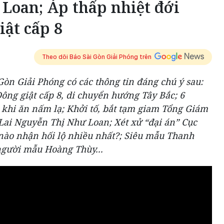
Loan; Áp thấp nhiệt đới
iật cấp 8
Theo dõi Báo Sài Gòn Giải Phóng trên
 Gòn Giải Phóng có các thông tin đáng chú ý sau:
Đông giật cấp 8, di chuyển hướng Tây Bắc; 6
 khi ăn nấm lạ; Khởi tố, bắt tạm giam Tổng Giám
Lai Nguyễn Thị Như Loan; Xét xử “đại án” Cục
nào nhận hối lộ nhiều nhất?; Siêu mẫu Thanh
người mẫu Hoàng Thùy...