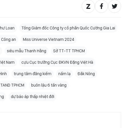
Như Loan
Tổng Giám đốc Công ty cổ phần Quốc Cường Gia Lai
 Công an
Miss Universe Vietnam 2024
siêu mẫu Thanh Hằng
Sở TT-TT TPHCM
Việt Nam
cựu Cục trưởng Cục ĐKVN Đặng Việt Hà
Hình
trung tâm đăng kiểm
nấm lạ
Đắk Nông
TAND TPHCM
buôn lậu 6 tấn vàng
ng
dự báo áp thấp nhiệt đới