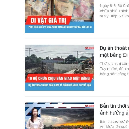
Ngày 8-8, Bộ Chỉ 
chứa nhiều hình ả
sĩ Mỹ Hiệp (xã Ph
Dự án thoát 
mặt bằng
Thời gian thi cô
Tuy nhiên, đến n
bằng nên công tá
Bản tin thời 
ảnh hưởng á
Bản tin thời sự 
An: Mưa lớn cuốn