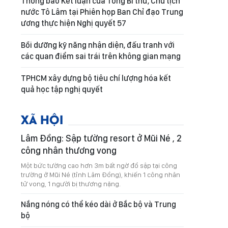
Thông báo Kết luận của Tổng Bí thư, Chủ tịch
nước Tô Lâm tại Phiên họp Ban Chỉ đạo Trung
ương thực hiện Nghị quyết 57
Bồi dưỡng kỹ năng nhận diện, đấu tranh với
các quan điểm sai trái trên không gian mạng
TPHCM xây dựng bộ tiêu chí lượng hóa kết
quả học tập nghị quyết
XÃ HỘI
Lâm Đồng: Sập tường resort ở Mũi Né , 2
công nhân thương vong
Một bức tường cao hơn 3m bất ngờ đổ sập tại công
trường ở Mũi Né (tỉnh Lâm Đồng), khiến 1 công nhân
tử vong, 1 người bị thương nặng.
Nắng nóng có thể kéo dài ở Bắc bộ và Trung
bộ