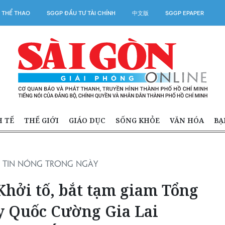
 THỂ THAO
SGGP ĐẦU TƯ TÀI CHÍNH
中文版
SGGP EPAPER
H TẾ
THẾ GIỚI
GIÁO DỤC
SỐNG KHỎE
VĂN HÓA
BẠ
TIN NÓNG TRONG NGÀY
 Khởi tố, bắt tạm giam Tổng
y Quốc Cường Gia Lai