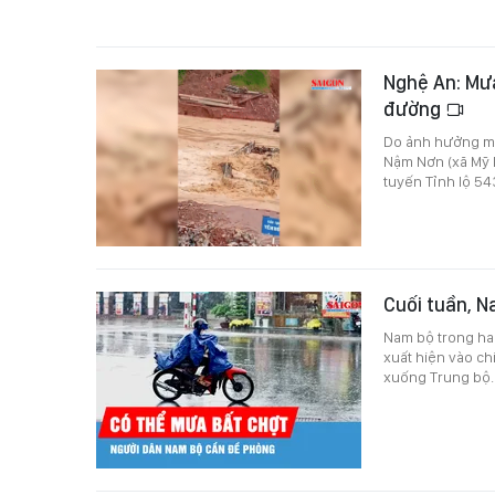
Nghệ An: Mưa
đường
Do ảnh hưởng mư
Nậm Nơn (xã Mỹ Lý
tuyến Tỉnh lộ 54
Cuối tuần, N
Nam bộ trong ha
xuất hiện vào ch
xuống Trung bộ.