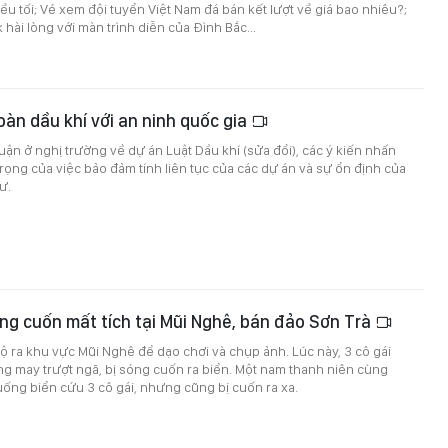
u tối; Vé xem đội tuyển Việt Nam đá bán kết lượt về giá bao nhiêu?;
 hài lòng với màn trình diễn của Đình Bắc...
oàn dầu khí với an ninh quốc gia
luận ở nghị trường về dự án Luật Dầu khí (sửa đổi), các ý kiến nhấn
ọng của việc bảo đảm tính liên tục của các dự án và sự ổn định của
ư.
óng cuốn mất tích tại Mũi Nghê, bán đảo Sơn Trà
bộ ra khu vực Mũi Nghê để dạo chơi và chụp ảnh. Lúc này, 3 cô gái
g may trượt ngã, bị sóng cuốn ra biển. Một nam thanh niên cùng
ống biển cứu 3 cô gái, nhưng cũng bị cuốn ra xa.