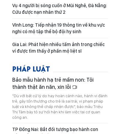
Vụ 4 người bị sóng cuốn ở Mũi Nghê, Đà Nẵng:
Cứu được nạn nhân thứ 2
Vĩnh Long: Tiếp nhận 19 thông tin về khu vực
nghi có mộ tập thể bộ đội hy sinh
Gia Lai: Phát hiện nhiều tấm ảnh trong chiếc
ví được tìm thấy ở phần mộ liệt sĩ
PHÁP LUẬT
Bảo mẫu hành hạ trẻ mầm non: Tôi
thành thật ăn năn, xin lỗi
"Dù với bất cứ lý do hay hoàn cảnh nào, hành vi đánh
trẻ, gây tổn thương cho trẻ là sai trái, vi phạm pháp
luật và không thể chấp nhận được", bảo mẫu Triệu
Thị Tâm bày tỏ sự hối hận khi làm việc tại cơ quan
công an.
TP Đồng Nai: Bắt đối tượng bạo hành con