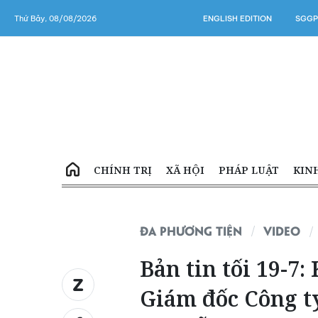
Thứ Bảy, 08/08/2026
ENGLISH EDITION
SGGP
CHÍNH TRỊ
XÃ HỘI
PHÁP LUẬT
KIN
ĐA PHƯƠNG TIỆN
VIDEO
Bản tin tối 19-7:
Giám đốc Công t