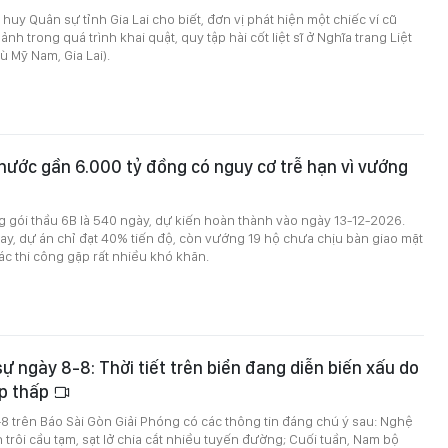
huy Quân sự tỉnh Gia Lai cho biết, đơn vị phát hiện một chiếc ví cũ
nh trong quá trình khai quật, quy tập hài cốt liệt sĩ ở Nghĩa trang Liệt
ù Mỹ Nam, Gia Lai).
nước gần 6.000 tỷ đồng có nguy cơ trễ hạn vì vướng
ng gói thầu 6B là 540 ngày, dự kiến hoàn thành vào ngày 13-12-2026.
ay, dự án chỉ đạt 40% tiến độ, còn vướng 19 hộ chưa chịu bàn giao mặt
c thi công gặp rất nhiều khó khăn.
sự ngày 8-8: Thời tiết trên biển đang diễn biến xấu do
p thấp
8-8 trên Báo Sài Gòn Giải Phóng có các thông tin đáng chú ý sau: Nghệ
 trôi cầu tạm, sạt lở chia cắt nhiều tuyến đường; Cuối tuần, Nam bộ