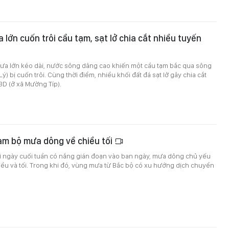
 lớn cuốn trôi cầu tạm, sạt lở chia cắt nhiều tuyến
a lớn kéo dài, nước sông dâng cao khiến một cầu tạm bắc qua sông
) bị cuốn trôi. Cùng thời điểm, nhiều khối đất đá sạt lở gây chia cắt
3D (ở xã Mường Típ).
am bộ mưa dông về chiều tối
i ngày cuối tuần có nắng gián đoạn vào ban ngày, mưa dông chủ yếu
iều và tối. Trong khi đó, vùng mưa từ Bắc bộ có xu hướng dịch chuyển