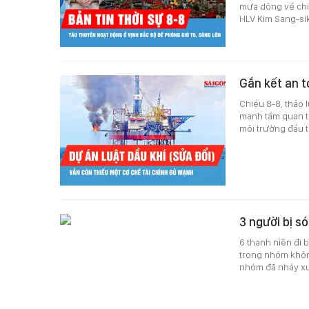
mưa dông về chiề
HLV Kim Sang-sik
Gắn kết an t
Chiều 8-8, thảo 
mạnh tầm quan tr
môi trường đầu t
3 người bị s
6 thanh niên đi 
trong nhóm khôn
nhóm đã nhảy xu