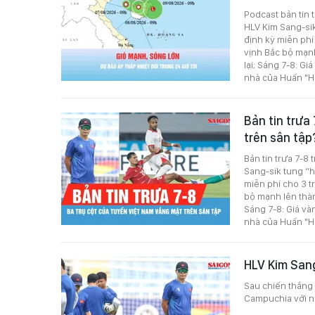
Podcast bản tin 
HLV Kim Sang-si
định kỳ miễn phí
vịnh Bắc bộ mạnh
lại; Sáng 7-8: G
nhà của Huấn "H
Bản tin trưa
trên sân tậ
Bản tin trưa 7-8
Sang-sik tung “
miễn phí cho 3 t
bộ mạnh lên thành
Sáng 7-8: Giá và
nhà của Huấn "
HLV Kim San
Sau chiến thắng 
Campuchia với nh