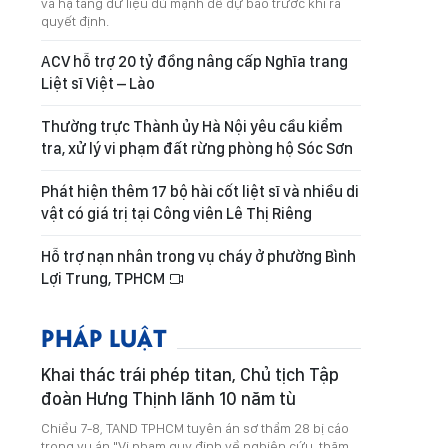
và hạ tầng dữ liệu đủ mạnh để dự báo trước khi ra
quyết định.
ACV hỗ trợ 20 tỷ đồng nâng cấp Nghĩa trang
Liệt sĩ Việt – Lào
Thường trực Thành ủy Hà Nội yêu cầu kiểm
tra, xử lý vi phạm đất rừng phòng hộ Sóc Sơn
Phát hiện thêm 17 bộ hài cốt liệt sĩ và nhiều di
vật có giá trị tại Công viên Lê Thị Riêng
Hỗ trợ nạn nhân trong vụ cháy ở phường Bình
Lợi Trung, TPHCM
PHÁP LUẬT
Khai thác trái phép titan, Chủ tịch Tập
đoàn Hưng Thịnh lãnh 10 năm tù
Chiều 7-8, TAND TPHCM tuyên án sơ thẩm 28 bị cáo
trong vụ án "Vi phạm quy định về nghiên cứu, thăm