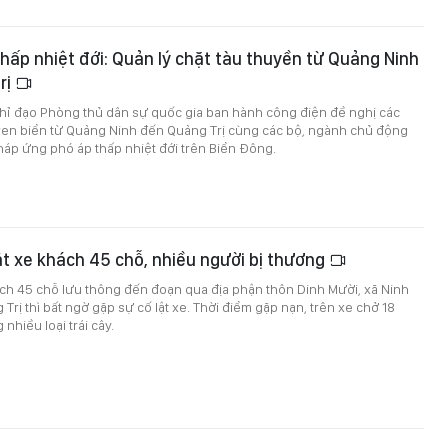
hấp nhiệt đới: Quản lý chặt tàu thuyền từ Quảng Ninh
rị
Chỉ đạo Phòng thủ dân sự quốc gia ban hành công điện đề nghị các
 ven biển từ Quảng Ninh đến Quảng Trị cùng các bộ, ngành chủ động
pháp ứng phó áp thấp nhiệt đới trên Biển Đông.
ật xe khách 45 chỗ, nhiều người bị thương
ch 45 chỗ lưu thông đến đoạn qua địa phận thôn Dinh Mười, xã Ninh
Trị thì bất ngờ gặp sự cố lật xe. Thời điểm gặp nạn, trên xe chở 18
nhiều loại trái cây.