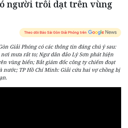
ó người trôi dạt trên vùng
Theo dõi Báo Sài Gòn Giải Phóng trên
 Gòn Giải Phóng có các thông tin đáng chú ý sau:
ó nơi mưa rất to; Ngư dân đảo Lý Sơn phát hiện
trên vùng biển; Bắt giám đốc công ty chiếm đoạt
à nước; TP Hồ Chí Minh: Giải cứu hai vợ chồng bị
ạn.