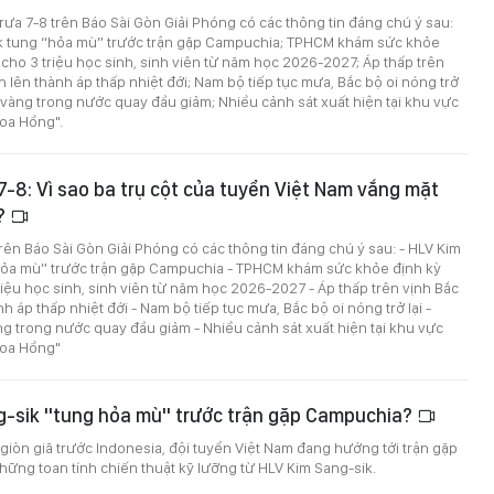
trưa 7-8 trên Báo Sài Gòn Giải Phóng có các thông tin đáng chú ý sau:
k tung “hỏa mù” trước trận gặp Campuchia; TPHCM khám sức khỏe
 cho 3 triệu học sinh, sinh viên từ năm học 2026-2027; Áp thấp trên
 lên thành áp thấp nhiệt đới; Nam bộ tiếp tục mưa, Bắc bộ oi nóng trở
iá vàng trong nước quay đầu giảm; Nhiều cảnh sát xuất hiện tại khu vực
oa Hồng".
 7-8: Vì sao ba trụ cột của tuyển Việt Nam vắng mặt
p?
 trên Báo Sài Gòn Giải Phóng có các thông tin đáng chú ý sau: - HLV Kim
hỏa mù” trước trận gặp Campuchia - TPHCM khám sức khỏe định kỳ
riệu học sinh, sinh viên từ năm học 2026-2027 - Áp thấp trên vịnh Bắc
 áp thấp nhiệt đới - Nam bộ tiếp tục mưa, Bắc bộ oi nóng trở lại -
ng trong nước quay đầu giảm - Nhiều cảnh sát xuất hiện tại khu vực
Hoa Hồng"
g-sik "tung hỏa mù" trước trận gặp Campuchia?
giòn giã trước Indonesia, đội tuyển Việt Nam đang hướng tới trận gặp
ững toan tính chiến thuật kỹ lưỡng từ HLV Kim Sang-sik.