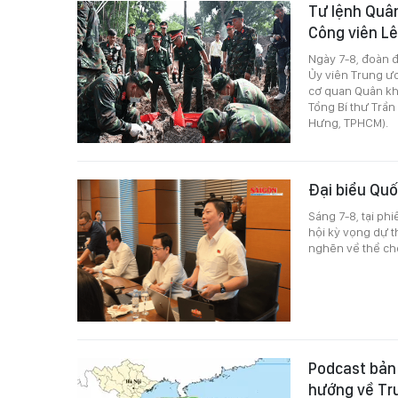
Tư lệnh Quân 
Công viên Lê
Ngày 7-8, đoàn đ
Ủy viên Trung ư
cơ quan Quân kh
Tổng Bí thư Trần
Hưng, TPHCM).
Đại biểu Quố
Sáng 7-8, tại phi
hội kỳ vọng dự t
nghẽn về thể chế
Podcast bản t
hướng về Tr