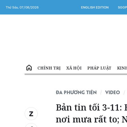
Thứ Sáu, 07/08/2026
ENGLISH EDITION
SGGP
CHÍNH TRỊ
XÃ HỘI
PHÁP LUẬT
KIN
ĐA PHƯƠNG TIỆN
VIDEO
Bản tin tối 3-11:
nơi mưa rất to; 