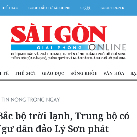
 THỂ THAO
SGGP ĐẦU TƯ TÀI CHÍNH
中文版
SGGP EPAPER
H TẾ
THẾ GIỚI
GIÁO DỤC
SỐNG KHỎE
VĂN HÓA
BẠ
TIN NÓNG TRONG NGÀY
 Bắc bộ trời lạnh, Trung bộ có
Ngư dân đảo Lý Sơn phát