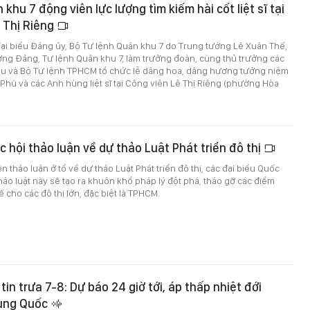
khu 7 động viên lực lượng tìm kiếm hài cốt liệt sĩ tại
 Thị Riêng
ại biểu Đảng ủy, Bộ Tư lệnh Quân khu 7 do Trung tướng Lê Xuân Thế,
ơng Đảng, Tư lệnh Quân khu 7, làm trưởng đoàn, cùng thủ trưởng các
u và Bộ Tư lệnh TPHCM tổ chức lễ dâng hoa, dâng hương tưởng niệm
 Phú và các Anh hùng liệt sĩ tại Công viên Lê Thị Riêng (phường Hòa
c hội thảo luận về dự thảo Luật Phát triển đô thị
ên thảo luận ở tổ về dự thảo Luật Phát triển đô thị, các đại biểu Quốc
hảo luật này sẽ tạo ra khuôn khổ pháp lý đột phá, tháo gỡ các điểm
 cho các đô thị lớn, đặc biệt là TPHCM.
in trưa 7-8: Dự báo 24 giờ tới, áp thấp nhiệt đới
ung Quốc