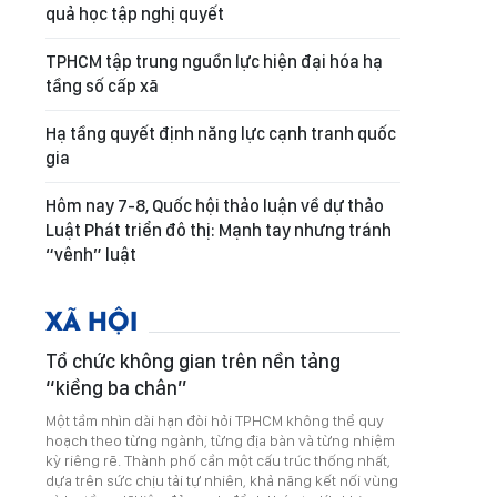
quả học tập nghị quyết
TPHCM tập trung nguồn lực hiện đại hóa hạ
tầng số cấp xã
Hạ tầng quyết định năng lực cạnh tranh quốc
gia
Hôm nay 7-8, Quốc hội thảo luận về dự thảo
Luật Phát triển đô thị: Mạnh tay nhưng tránh
“vênh” luật
XÃ HỘI
Tổ chức không gian trên nền tảng
“kiềng ba chân”
Một tầm nhìn dài hạn đòi hỏi TPHCM không thể quy
hoạch theo từng ngành, từng địa bàn và từng nhiệm
kỳ riêng rẽ. Thành phố cần một cấu trúc thống nhất,
dựa trên sức chịu tải tự nhiên, khả năng kết nối vùng