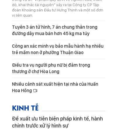
dò, khai thác tài nguyên" xảy ra tại Công ty CP Tập
đoàn Khoáng sản Đầu tư Hưng Thịnh và một số đơn
vị liên quan.
Tuyên 3 án tử hình, 7 án chung thân trong
đường dây mua bán hơn 45 kg ma túy
Công an xác minh vụ bảo mẫu hành hạ nhiều
trẻ mầm non ở phường Thuận Giao
Điều tra vụ người phụ nữ bị đâm trọng
thương ở chợ Hòa Long
Nhiều cảnh sát xuất hiện tại nhà của Huấn
Hoa Hồng
KINH TẾ
Đề xuất ưu tiên biện pháp kinh tế, hành
chính trước xử lý hình sự