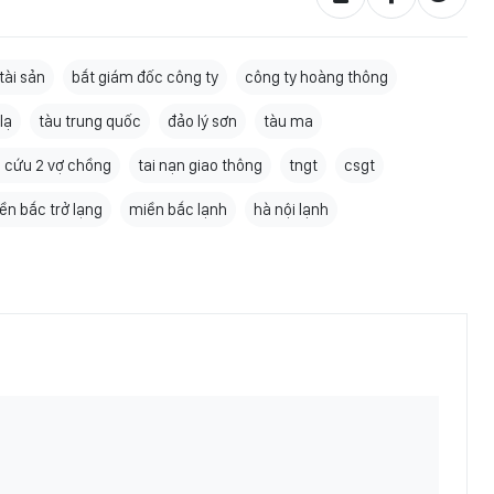
tài sản
bắt giám đốc công ty
công ty hoàng thông
lạ
tàu trung quốc
đảo lý sơn
tàu ma
i cứu 2 vợ chồng
tai nạn giao thông
tngt
csgt
ền bắc trở lạng
miền bắc lạnh
hà nội lạnh