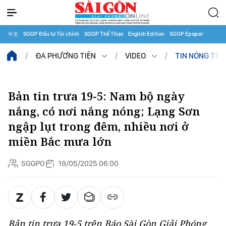
中文
SGGP Đầu tư Tài chính
SGGP Thể Thao
English Edition
SGGP Epaper
ĐA PHƯƠNG TIỆN
VIDEO
TIN NÓNG TR
Bản tin trưa 19-5: Nam bộ ngày
nắng, có nơi nắng nóng; Lạng Sơn
ngập lụt trong đêm, nhiều nơi ở
miền Bắc mưa lớn
SGGPO
19/05/2025 06:00
Bản tin trưa 19-5 trên Báo Sài Gòn Giải Phóng