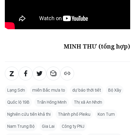
MINH THƯ (tổng hợp)
Lạng Sơn
miền Bắc mưa to
dự báo thời tiết
Bộ Xây
Quốc lộ 19B
Trần Hồng Minh
Thị xã An Nhơn
Nghiên cứu tiền khả thi
Thành phố Pleiku
Kon Tum
Nam Trung Bộ
Gia Lai
Công ty PNJ