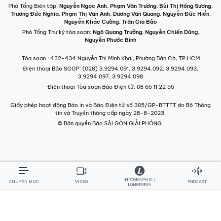
Phó Tổng Biên tập:
Nguyễn Ngọc Anh
,
Phạm Văn Trường
,
Bùi Thị Hồng Sương
,
Trương Đức Nghĩa
,
Phạm Thị Vân Anh
,
Dương Văn Quang
,
Nguyễn Đức Hiển
,
Nguyễn Khắc Cường
,
Trần Gia Bảo
Phó Tổng Thư ký tòa soạn:
Ngô Quang Trưởng
,
Nguyễn Chiến Dũng
,
Nguyễn Phước Bình
Tòa soạn
: 432-434 Nguyễn Thị Minh Khai, Phường Bàn Cờ, TP.HCM
Điện thoại Báo SGGP
: (028) 3.9294.091, 3.9294.092, 3.9294.093,
3.9294.097, 3.9294.098
Điện thoại Tòa soạn Báo Điện tử
: 08 65 11 22 55
Giấy phép hoạt động Báo in và Báo Điện tử số 305/GP-BTTTT do Bộ Thông
tin và Truyền thông cấp ngày 28-8-2023.
© Bản quyền Báo SÀI GÒN GIẢI PHÓNG.
INFOGRAPHIC /
CHUYÊN MỤC
VIDEO
PODCAST
LONGFORM