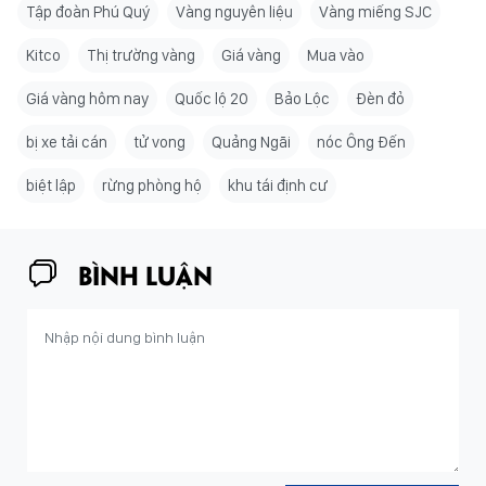
Tập đoàn Phú Quý
Vàng nguyên liệu
Vàng miếng SJC
Kitco
Thị trường vàng
Giá vàng
Mua vào
Giá vàng hôm nay
Quốc lộ 20
Bảo Lộc
Đèn đỏ
bị xe tải cán
tử vong
Quảng Ngãi
nóc Ông Đến
biệt lập
rừng phòng hộ
khu tái định cư
BÌNH LUẬN