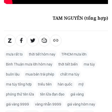
TAM NGUYÊN (tổng hợp)
mưa rất to
thời tiết hôm nay
TPHCM mưa lớn
Bình Thuận mưa lớn hôm nay
thời tiết biển
ma túy
buôn lậu
mua bán trái phép
chất ma túy
ma túy tổng hợp
triều tiên
hàn quốc
mỹ
phóng thử tên lửa
tên lửa đạn đạo
giá vàng
giá vàng 9999
vàng nhẫn 9999
giá vàng hôm nay