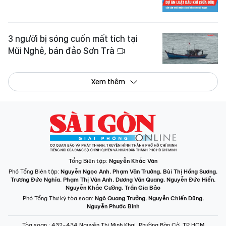
3 người bị sóng cuốn mất tích tại
Mũi Nghê, bán đảo Sơn Trà
Xem thêm
Tổng Biên tập:
Nguyễn Khắc Văn
Phó Tổng Biên tập:
Nguyễn Ngọc Anh
,
Phạm Văn Trường
,
Bùi Thị Hồng Sương
,
Trương Đức Nghĩa
,
Phạm Thị Vân Anh
,
Dương Văn Quang
,
Nguyễn Đức Hiển
,
Nguyễn Khắc Cường
,
Trần Gia Bảo
Phó Tổng Thư ký tòa soạn:
Ngô Quang Trưởng
,
Nguyễn Chiến Dũng
,
Nguyễn Phước Bình
Tòa soạn
: 432-434 Nguyễn Thị Minh Khai, Phường Bàn Cờ, TP.HCM