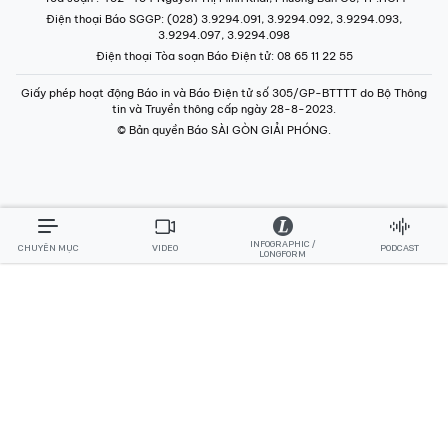
Điện thoại Báo SGGP
: (028) 3.9294.091, 3.9294.092, 3.9294.093,
3.9294.097, 3.9294.098
Điện thoại Tòa soạn Báo Điện tử
: 08 65 11 22 55
Giấy phép hoạt động Báo in và Báo Điện tử số 305/GP-BTTTT do Bộ Thông
tin và Truyền thông cấp ngày 28-8-2023.
© Bản quyền Báo SÀI GÒN GIẢI PHÓNG.
INFOGRAPHIC /
CHUYÊN MỤC
VIDEO
PODCAST
LONGFORM