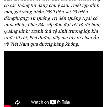
có các thông tin đáng chú ý sau: Thiết lập đỉnh
mới, giá vàng nhẫn 9999 tiến sát 90 triệu
đồng/lượng; Từ Quảng Trị đến Quảng Ngãi có
mưa rất to; Phía Bắc sắp đón đợt rét rõ rệt hơn;
Quảng Bình: Tranh thủ vệ sinh trường lớp khi
nước lũ rút; Phá đường dây ma túy từ châu Âu
về Việt Nam qua đường hàng không.