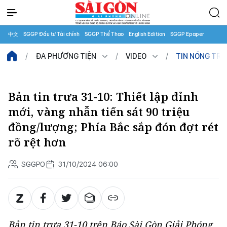
中文
SGGP Đầu tư Tài chính
SGGP Thể Thao
English Edition
SGGP Epaper
ĐA PHƯƠNG TIỆN
VIDEO
TIN NÓNG TR
Bản tin trưa 31-10: Thiết lập đỉnh
mới, vàng nhẫn tiến sát 90 triệu
đồng/lượng; Phía Bắc sắp đón đợt rét
rõ rệt hơn
SGGPO
31/10/2024 06:00
Bản tin trưa 31-10 trên Báo Sài Gòn Giải Phóng