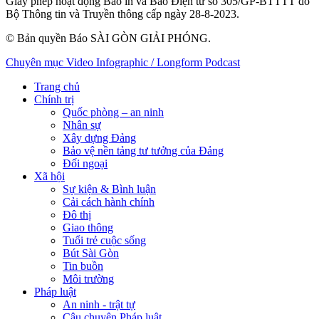
Giấy phép hoạt động Báo in và Báo Điện tử số 305/GP-BTTTT do
Bộ Thông tin và Truyền thông cấp ngày 28-8-2023.
© Bản quyền Báo SÀI GÒN GIẢI PHÓNG.
Chuyên mục
Video
Infographic / Longform
Podcast
Trang chủ
Chính trị
Quốc phòng – an ninh
Nhân sự
Xây dựng Đảng
Bảo vệ nền tảng tư tưởng của Đảng
Đối ngoại
Xã hội
Sự kiện & Bình luận
Cải cách hành chính
Đô thị
Giao thông
Tuổi trẻ cuộc sống
Bút Sài Gòn
Tin buồn
Môi trường
Pháp luật
An ninh - trật tự
Câu chuyện Pháp luật