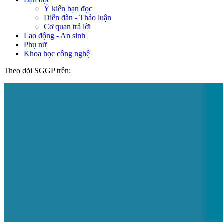
Ý kiến bạn đọc
Diễn đàn - Thảo luận
Cơ quan trả lời
Lao động - An sinh
Phụ nữ
Khoa học công nghệ
Theo dõi SGGP trên: