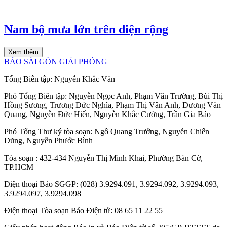
Nam bộ mưa lớn trên diện rộng
Xem thêm
BÁO SÀI GÒN GIẢI PHÓNG
Tổng Biên tập:
Nguyễn Khắc Văn
Phó Tổng Biên tập:
Nguyễn Ngọc Anh
,
Phạm Văn Trường
,
Bùi Thị
Hồng Sương
,
Trương Đức Nghĩa
,
Phạm Thị Vân Anh
,
Dương Văn
Quang
,
Nguyễn Đức Hiển
,
Nguyễn Khắc Cường
,
Trần Gia Bảo
Phó Tổng Thư ký tòa soạn:
Ngô Quang Trưởng
,
Nguyễn Chiến
Dũng
,
Nguyễn Phước Bình
Tòa soạn
: 432-434 Nguyễn Thị Minh Khai, Phường Bàn Cờ,
TP.HCM
Điện thoại Báo SGGP
: (028) 3.9294.091, 3.9294.092, 3.9294.093,
3.9294.097, 3.9294.098
Điện thoại Tòa soạn Báo Điện tử
: 08 65 11 22 55