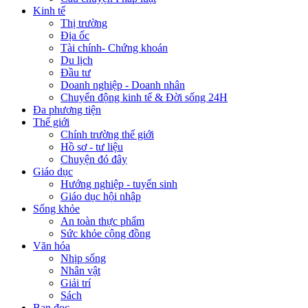
Kinh tế
Thị trường
Địa ốc
Tài chính- Chứng khoán
Du lịch
Đầu tư
Doanh nghiệp - Doanh nhân
Chuyển động kinh tế & Đời sống 24H
Đa phương tiện
Thế giới
Chính trường thế giới
Hồ sơ - tư liệu
Chuyện đó đây
Giáo dục
Hướng nghiệp - tuyển sinh
Giáo dục hội nhập
Sống khỏe
An toàn thực phẩm
Sức khỏe cộng đồng
Văn hóa
Nhịp sống
Nhân vật
Giải trí
Sách
Bạn đọc