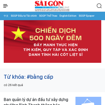
中文
SGGP Đầu tư Tài chính
SGGP Thể Thao
English Edition
SGGP Epaper
Từ khóa:
#bằng cấp
có
26
kết quả
Ban quản lý dự án đầu tư xây dựng