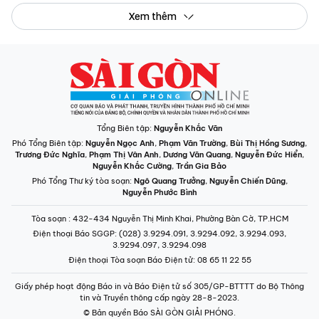
Xem thêm
Tổng Biên tập:
Nguyễn Khắc Văn
Phó Tổng Biên tập:
Nguyễn Ngọc Anh
,
Phạm Văn Trường
,
Bùi Thị Hồng Sương
,
Trương Đức Nghĩa
,
Phạm Thị Vân Anh
,
Dương Văn Quang
,
Nguyễn Đức Hiển
,
Nguyễn Khắc Cường
,
Trần Gia Bảo
Phó Tổng Thư ký tòa soạn:
Ngô Quang Trưởng
,
Nguyễn Chiến Dũng
,
Nguyễn Phước Bình
Tòa soạn
: 432-434 Nguyễn Thị Minh Khai, Phường Bàn Cờ, TP.HCM
Điện thoại Báo SGGP
: (028) 3.9294.091, 3.9294.092, 3.9294.093,
3.9294.097, 3.9294.098
Điện thoại Tòa soạn Báo Điện tử
: 08 65 11 22 55
Giấy phép hoạt động Báo in và Báo Điện tử số 305/GP-BTTTT do Bộ Thông
tin và Truyền thông cấp ngày 28-8-2023.
© Bản quyền Báo SÀI GÒN GIẢI PHÓNG.