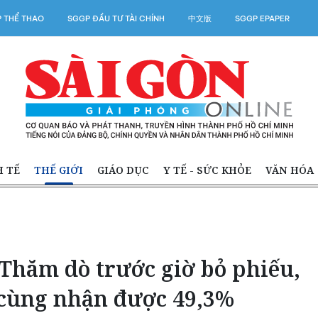
 THỂ THAO
SGGP ĐẦU TƯ TÀI CHÍNH
中文版
SGGP EPAPER
H TẾ
THẾ GIỚI
GIÁO DỤC
Y TẾ - SỨC KHỎE
VĂN HÓA
Thăm dò trước giờ bỏ phiếu,
 cùng nhận được 49,3%