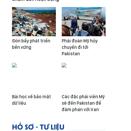
Đòn bẩy phát triển
Phái đoàn Mỹ hủy
bền vững
chuyến đi tới
Pakistan
Bài học về bảo mật
Các đặc phái viên Mỹ
dữ liệu
sẽ đến Pakistan để
đàm phán với Iran
HỒ SƠ - TƯ LIỆU