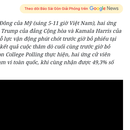
Theo dõi Báo Sài Gòn Giải Phóng trên
ờ Đông của Mỹ (sáng 5-11 giờ Việt Nam), hai ứng
d Trump của đảng Cộng hòa và Kamala Harris của
 lực vận động phút chót trước giờ bỏ phiếu tại
kết quả cuộc thăm dò cuối cùng trước giờ bỏ
n College Polling thực hiện, hai ứng cử viên
ạm vi toàn quốc, khi cùng nhận được 49,3% số