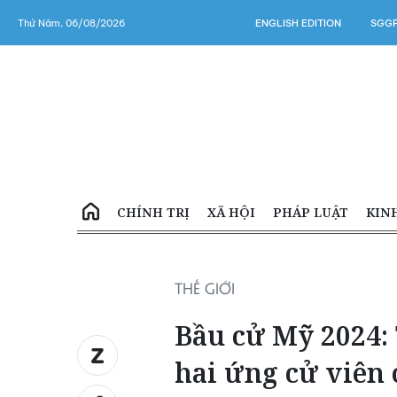
Thứ Năm, 06/08/2026
ENGLISH EDITION
SGGP
CHÍNH TRỊ
XÃ HỘI
PHÁP LUẬT
KIN
THẾ GIỚI
Bầu cử Mỹ 2024: 
hai ứng cử viên