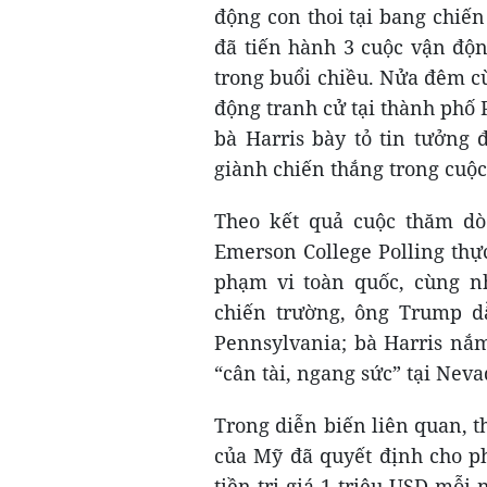
động con thoi tại bang chiế
đã tiến hành 3 cuộc vận độn
trong buổi chiều. Nửa đêm c
động tranh cử tại thành phố P
bà Harris bày tỏ tin tưởng 
giành chiến thắng trong cuộ
Theo kết quả cuộc thăm dò 
Emerson College Polling thự
phạm vi toàn quốc, cùng n
chiến trường, ông Trump dẫ
Pennsylvania; bà Harris nắ
“cân tài, ngang sức” tại Neva
Trong diễn biến liên quan, 
của Mỹ đã quyết định cho ph
tiền trị giá 1 triệu USD mỗi 