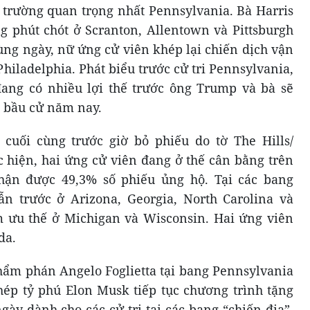
n trường quan trọng nhất Pennsylvania. Bà Harris
g phút chót ở Scranton, Allentown và Pittsburgh
ùng ngày, nữ ứng cử viên khép lại chiến dịch vận
hiladelphia. Phát biểu trước cử tri Pennsylvania,
đang có nhiều lợi thế trước ông Trump và bà sẽ
c bầu cử năm nay.
cuối cùng trước giờ bỏ phiếu do tờ The Hills/
c hiện, hai ứng cử viên đang ở thế cân bằng trên
hận được 49,3% số phiếu ủng hộ. Tại các bang
n trước ở Arizona, Georgia, North Carolina và
m ưu thế ở Michigan và Wisconsin. Hai ứng viên
da.
thẩm phán Angelo Foglietta tại bang Pennsylvania
ép tỷ phú Elon Musk tiếp tục chương trình tặng
ngày dành cho các cử tri tại các bang “chiến địa”,