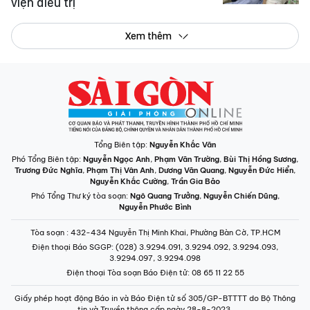
viện điều trị
Xem thêm
Tổng Biên tập:
Nguyễn Khắc Văn
Phó Tổng Biên tập:
Nguyễn Ngọc Anh
,
Phạm Văn Trường
,
Bùi Thị Hồng Sương
,
Trương Đức Nghĩa
,
Phạm Thị Vân Anh
,
Dương Văn Quang
,
Nguyễn Đức Hiển
,
Nguyễn Khắc Cường
,
Trần Gia Bảo
Phó Tổng Thư ký tòa soạn:
Ngô Quang Trưởng
,
Nguyễn Chiến Dũng
,
Nguyễn Phước Bình
Tòa soạn
: 432-434 Nguyễn Thị Minh Khai, Phường Bàn Cờ, TP.HCM
Điện thoại Báo SGGP
: (028) 3.9294.091, 3.9294.092, 3.9294.093,
3.9294.097, 3.9294.098
Điện thoại Tòa soạn Báo Điện tử
: 08 65 11 22 55
Giấy phép hoạt động Báo in và Báo Điện tử số 305/GP-BTTTT do Bộ Thông
tin và Truyền thông cấp ngày 28-8-2023.