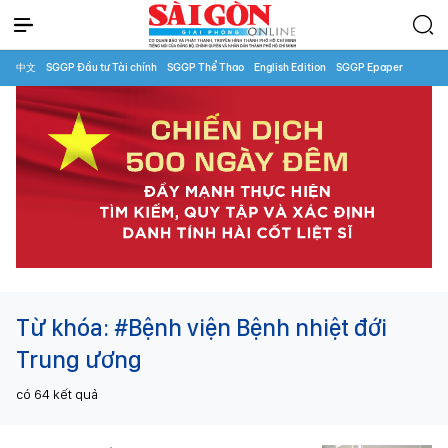
中文
SGGP Đầu tư Tài chính
SGGP Thể Thao
English Edition
SGGP Epaper
Từ khóa:
#Bệnh viện Bệnh nhiệt đới
Trung ương
có
64
kết quả