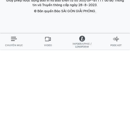
Giấy phép hoạt động Báo in và Báo Điện tử số 305/GP-BTTTT do Bộ Thông
tin và Truyền thông cấp ngày 28-8-2023.
© Bản quyền Báo SÀI GÒN GIẢI PHÓNG.
INFOGRAPHIC /
CHUYÊN MỤC
VIDEO
PODCAST
LONGFORM