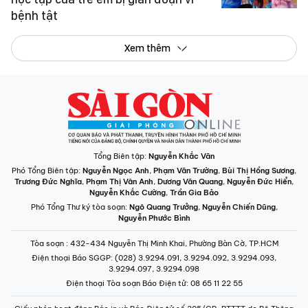
bệnh tật
Xem thêm
Tổng Biên tập:
Nguyễn Khắc Văn
Phó Tổng Biên tập:
Nguyễn Ngọc Anh
,
Phạm Văn Trường
,
Bùi Thị Hồng Sương
,
Trương Đức Nghĩa
,
Phạm Thị Vân Anh
,
Dương Văn Quang
,
Nguyễn Đức Hiển
,
Nguyễn Khắc Cường
,
Trần Gia Bảo
Phó Tổng Thư ký tòa soạn:
Ngô Quang Trưởng
,
Nguyễn Chiến Dũng
,
Nguyễn Phước Bình
Tòa soạn
: 432-434 Nguyễn Thị Minh Khai, Phường Bàn Cờ, TP.HCM
Điện thoại Báo SGGP
: (028) 3.9294.091, 3.9294.092, 3.9294.093,
3.9294.097, 3.9294.098
Điện thoại Tòa soạn Báo Điện tử
: 08 65 11 22 55