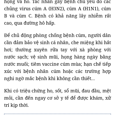
họng và ho. Tác nhân gây bệnh chủ yếu do các
chủng virus cúm A (H3N2), cúm A (H1N1), cúm
B và cúm C. Bệnh có khả năng lây nhiễm rất
cao, qua đường hô hấp.
Để chủ động phòng chống bệnh cúm, người dân
cần đảm bảo vệ sinh cá nhân, che miệng khi hắt
hơi; thường xuyên rửa tay với xà phòng với
nước sạch; vệ sinh mũi, họng hàng ngày bằng
nước muối; tiêm vaccine cúm mùa; hạn chế tiếp
xúc với bệnh nhân cúm hoặc các trường hợp
nghi ngờ mắc bệnh khi không cần thiết...
Khi có triệu chứng ho, sốt, sổ mũi, đau đầu, mệt
mỏi, cần đến ngay cơ sở y tế để được khám, xử
trí kịp thời.