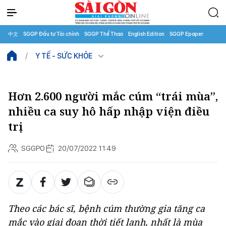
中文
SGGP Đầu tư Tài chính
SGGP Thể Thao
English Edition
SGGP Epaper
Y TẾ - SỨC KHỎE
Hơn 2.600 người mắc cúm “trái mùa”,
nhiều ca suy hô hấp nhập viện điều
trị
SGGPO
20/07/2022 11:49
Theo các bác sĩ, bệnh cúm thường gia tăng ca
mắc vào giai đoạn thời tiết lạnh, nhất là mùa