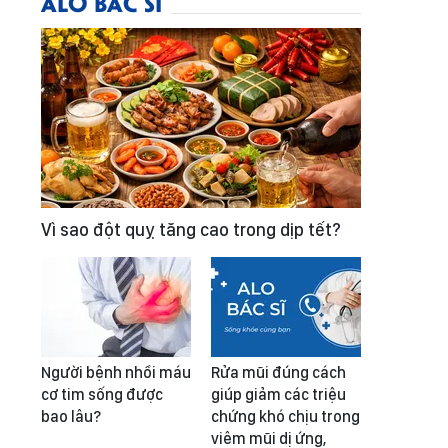
ALO BÁC SĨ
Vì sao đột quỵ tăng cao trong dịp tết?
Người bệnh nhồi máu
Rửa mũi đúng cách
cơ tim sống được
giúp giảm các triệu
bao lâu?
chứng khó chịu trong
viêm mũi dị ứng,