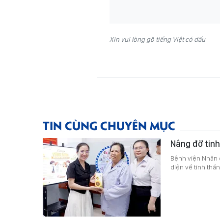
Xin vui lòng gõ tiếng Việt có dấu
TIN CÙNG CHUYÊN MỤC
Nâng đỡ tinh
Bệnh viện Nhân 
diện về tinh thầ