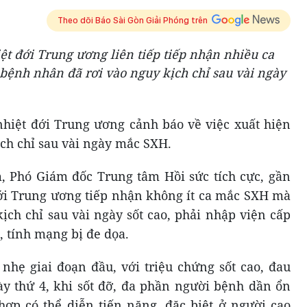
Theo dõi Báo Sài Gòn Giải Phóng trên
t đới Trung ương liên tiếp tiếp nhận nhiều ca
bệnh nhân đã rơi vào nguy kịch chỉ sau vài ngày
hiệt đới Trung ương cảnh báo về việc xuất hiện
ch chỉ sau vài ngày mắc SXH.
, Phó Giám đốc Trung tâm Hồi sức tích cực, gần
ới Trung ương tiếp nhận không ít ca mắc SXH mà
ịch chỉ sau vài ngày sốt cao, phải nhập viện cấp
, tính mạng bị đe dọa.
hẹ giai đoạn đầu, với triệu chứng sốt cao, đau
y thứ 4, khi sốt đỡ, đa phần người bệnh dần ổn
ợp có thể diễn tiến nặng, đặc biệt ở người cao