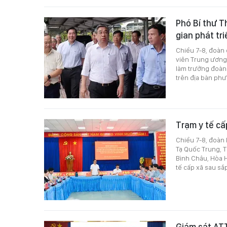
Phó Bí thư 
gian phát tr
Chiều 7-8, đoàn
viên Trung ương
làm trưởng đoàn 
trên địa bàn phư
Trạm y tế cấ
Chiều 7-8, đoàn
Tạ Quốc Trung, T
Bình Châu, Hòa H
tế cấp xã sau sắ
Giám sát ATT