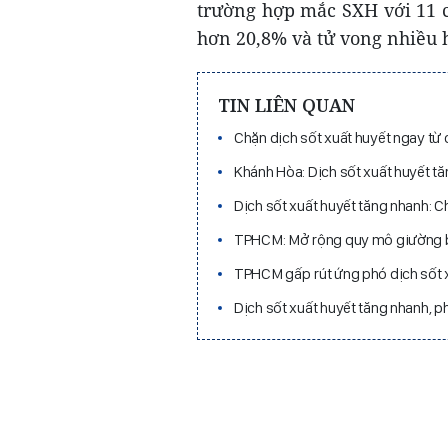
trường hợp mắc SXH với 11 c
hơn 20,8% và tử vong nhiều h
TIN LIÊN QUAN
Chặn dịch sốt xuất huyết ngay từ 
Khánh Hòa: Dịch sốt xuất huyết tă
Dịch sốt xuất huyết tăng nhanh: C
TPHCM: Mở rộng quy mô giường bệ
TPHCM gấp rút ứng phó dịch sốt 
Dịch sốt xuất huyết tăng nhanh, p