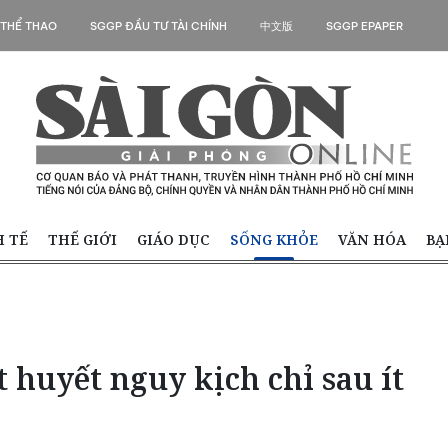
 THỂ THAO
SGGP ĐẦU TƯ TÀI CHÍNH
中文版
SGGP EPAPER
H TẾ
THẾ GIỚI
GIÁO DỤC
SỐNG KHỎE
VĂN HÓA
BẠ
t huyết nguy kịch chỉ sau ít