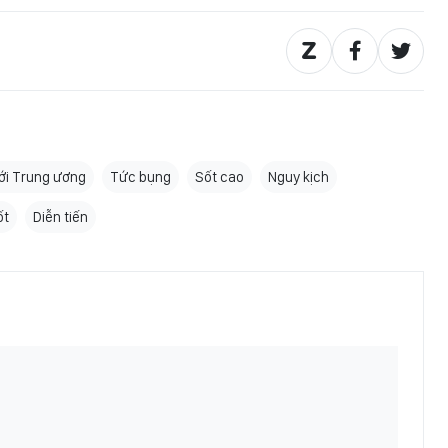
ới Trung ương
Tức bụng
Sốt cao
Nguy kịch
ốt
Diễn tiến