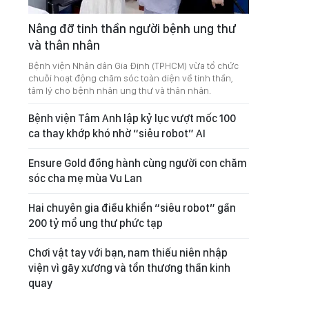
Nâng đỡ tinh thần người bệnh ung thư
và thân nhân
Bệnh viện Nhân dân Gia Định (TPHCM) vừa tổ chức
chuỗi hoạt động chăm sóc toàn diện về tinh thần,
tâm lý cho bệnh nhân ung thư và thân nhân.
Bệnh viện Tâm Anh lập kỷ lục vượt mốc 100
ca thay khớp khó nhờ “siêu robot” AI
Ensure Gold đồng hành cùng người con chăm
sóc cha mẹ mùa Vu Lan
Hai chuyên gia điều khiển “siêu robot” gần
200 tỷ mổ ung thư phức tạp
Chơi vật tay với bạn, nam thiếu niên nhập
viện vì gãy xương và tổn thương thần kinh
quay