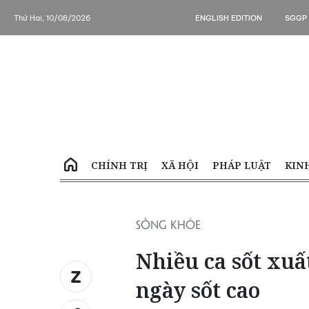
Thứ Hai, 10/08/2026
ENGLISH EDITION
SGGP
CHÍNH TRỊ
XÃ HỘI
PHÁP LUẬT
KIN
SỐNG KHỎE
Nhiều ca sốt xuấ
ngày sốt cao