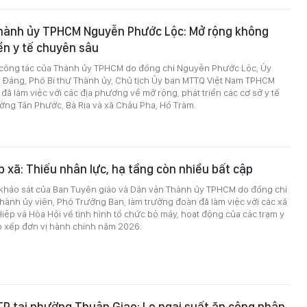
Thành ủy TPHCM Nguyễn Phước Lộc: Mở rộng không
iển y tế chuyên sâu
 công tác của Thành ủy TPHCM do đồng chí Nguyễn Phước Lộc, Ủy
 Đảng, Phó Bí thư Thành ủy, Chủ tịch Ủy ban MTTQ Việt Nam TPHCM
đã làm việc với các địa phương về mở rộng, phát triển các cơ sở y tế
ờng Tân Phước, Bà Rịa và xã Châu Pha, Hồ Tràm.
p xã: Thiếu nhân lực, hạ tầng còn nhiều bất cập
 khảo sát của Ban Tuyên giáo và Dân vận Thành ủy TPHCM do đồng chí
hành ủy viên, Phó Trưởng Ban, làm trưởng đoàn đã làm việc với các xã
iệp và Hòa Hội về tình hình tổ chức bộ máy, hoạt động của các trạm y
p xếp đơn vị hành chính năm 2026.
P tại phường Thuận Giao: Lo ngại suất ăn công nhân