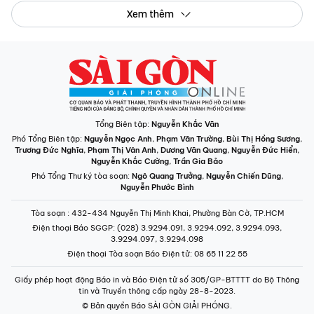
Xem thêm
Tổng Biên tập:
Nguyễn Khắc Văn
Phó Tổng Biên tập:
Nguyễn Ngọc Anh
,
Phạm Văn Trường
,
Bùi Thị Hồng Sương
,
Trương Đức Nghĩa
,
Phạm Thị Vân Anh
,
Dương Văn Quang
,
Nguyễn Đức Hiển
,
Nguyễn Khắc Cường
,
Trần Gia Bảo
Phó Tổng Thư ký tòa soạn:
Ngô Quang Trưởng
,
Nguyễn Chiến Dũng
,
Nguyễn Phước Bình
Tòa soạn
: 432-434 Nguyễn Thị Minh Khai, Phường Bàn Cờ, TP.HCM
Điện thoại Báo SGGP
: (028) 3.9294.091, 3.9294.092, 3.9294.093,
3.9294.097, 3.9294.098
Điện thoại Tòa soạn Báo Điện tử
: 08 65 11 22 55
Giấy phép hoạt động Báo in và Báo Điện tử số 305/GP-BTTTT do Bộ Thông
tin và Truyền thông cấp ngày 28-8-2023.
© Bản quyền Báo SÀI GÒN GIẢI PHÓNG.