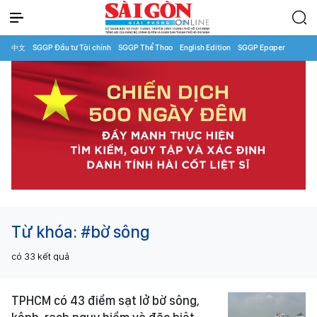
中文
SGGP Đầu tư Tài chính
SGGP Thể Thao
English Edition
SGGP Epaper
Từ khóa:
#bờ sông
có
33
kết quả
TPHCM có 43 điểm sạt lở bờ sông,