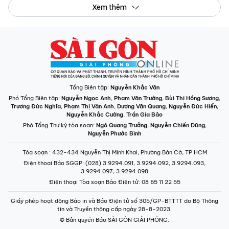
Xem thêm
Tổng Biên tập:
Nguyễn Khắc Văn
Phó Tổng Biên tập:
Nguyễn Ngọc Anh
,
Phạm Văn Trường
,
Bùi Thị Hồng Sương
,
Trương Đức Nghĩa
,
Phạm Thị Vân Anh
,
Dương Văn Quang
,
Nguyễn Đức Hiển
,
Nguyễn Khắc Cường
,
Trần Gia Bảo
Phó Tổng Thư ký tòa soạn:
Ngô Quang Trưởng
,
Nguyễn Chiến Dũng
,
Nguyễn Phước Bình
Tòa soạn
: 432-434 Nguyễn Thị Minh Khai, Phường Bàn Cờ, TP.HCM
Điện thoại Báo SGGP
: (028) 3.9294.091, 3.9294.092, 3.9294.093,
3.9294.097, 3.9294.098
Điện thoại Tòa soạn Báo Điện tử
: 08 65 11 22 55
Giấy phép hoạt động Báo in và Báo Điện tử số 305/GP-BTTTT do Bộ Thông
tin và Truyền thông cấp ngày 28-8-2023.
© Bản quyền Báo SÀI GÒN GIẢI PHÓNG.