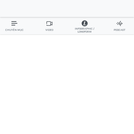
INFOGRAPHIC /
CHUYÊN MỤC
VIDEO
PODCAST
LONGFORM