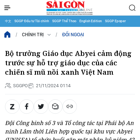
中文
SGGP Đầu tư Tài chính
SGGP Thể Thao
English Edition
SGGP Epaper
CHÍNH TRỊ
ĐỐI NGOẠI
Bộ trưởng Giáo dục Abyei cảm động
trước sự hỗ trợ giáo dục của các
chiến sĩ mũ nồi xanh Việt Nam
SGGPO
21/11/2024 01:14
Đội Công binh số 3 và Tổ công tác tại Phái bộ An
ninh Lâm thời Liên hợp quốc tại khu vực Abyei
(UNISFA) tổ chức buổi gặp mặt nhân kỷ niệm 42