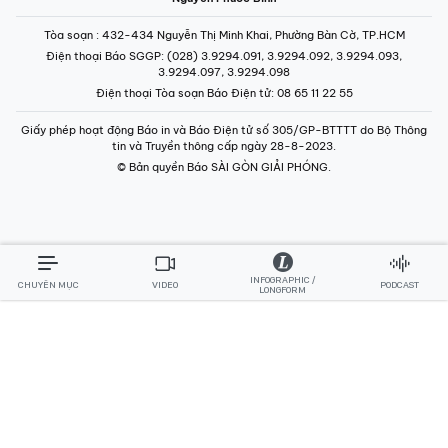
Tòa soạn
: 432-434 Nguyễn Thị Minh Khai, Phường Bàn Cờ, TP.HCM
Điện thoại Báo SGGP
: (028) 3.9294.091, 3.9294.092, 3.9294.093,
3.9294.097, 3.9294.098
Điện thoại Tòa soạn Báo Điện tử
: 08 65 11 22 55
Giấy phép hoạt động Báo in và Báo Điện tử số 305/GP-BTTTT do Bộ Thông
tin và Truyền thông cấp ngày 28-8-2023.
© Bản quyền Báo SÀI GÒN GIẢI PHÓNG.
INFOGRAPHIC /
CHUYÊN MỤC
VIDEO
PODCAST
LONGFORM