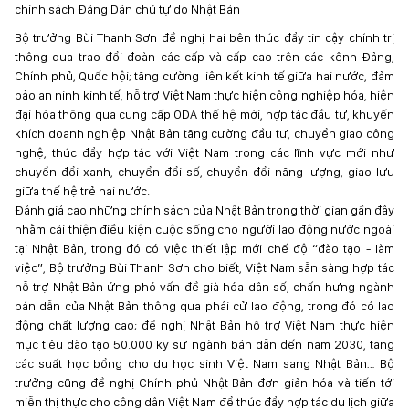
chính sách Đảng Dân chủ tự do Nhật Bản
Bộ trưởng Bùi Thanh Sơn đề nghị hai bên thúc đẩy tin cậy chính trị
thông qua trao đổi đoàn các cấp và cấp cao trên các kênh Đảng,
Chính phủ, Quốc hội; tăng cường liên kết kinh tế giữa hai nước, đảm
bảo an ninh kinh tế, hỗ trợ Việt Nam thực hiện công nghiệp hóa, hiện
đại hóa thông qua cung cấp ODA thế hệ mới, hợp tác đầu tư, khuyến
khích doanh nghiệp Nhật Bản tăng cường đầu tư, chuyển giao công
nghệ, thúc đẩy hợp tác với Việt Nam trong các lĩnh vực mới như
chuyển đổi xanh, chuyển đổi số, chuyển đổi năng lượng, giao lưu
giữa thế hệ trẻ hai nước.
Đánh giá cao những chính sách của Nhật Bản trong thời gian gần đây
nhằm cải thiện điều kiện cuộc sống cho người lao động nước ngoài
tại Nhật Bản, trong đó có việc thiết lập mới chế độ “đào tạo - làm
việc”, Bộ trưởng Bùi Thanh Sơn cho biết, Việt Nam sẵn sàng hợp tác
hỗ trợ Nhật Bản ứng phó vấn đề già hóa dân số, chấn hưng ngành
bán dẫn của Nhật Bản thông qua phái cử lao động, trong đó có lao
động chất lượng cao; đề nghị Nhật Bản hỗ trợ Việt Nam thực hiện
mục tiêu đào tạo 50.000 kỹ sư ngành bán dẫn đến năm 2030, tăng
các suất học bổng cho du học sinh Việt Nam sang Nhật Bản… Bộ
trưởng cũng đề nghị Chính phủ Nhật Bản đơn giản hóa và tiến tới
miễn thị thực cho công dân Việt Nam để thúc đẩy hợp tác du lịch giữa