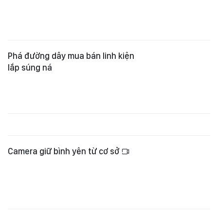
Camera giữ bình yên từ cơ sở
Công an xác minh vụ người đàn ông
tử vong sau phản ánh mua đất lệch
ranh
Xác minh clip cô gái ném gạch vào
nhà dân ở phường Cầu Ông Lãnh