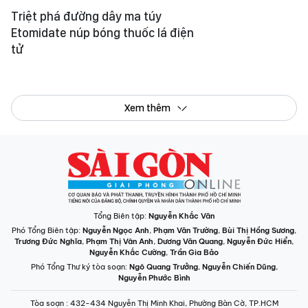
Tổng Biên tập:
Nguyễn Khắc Văn
Phó Tổng Biên tập:
Nguyễn Ngọc Anh
,
Phạm Văn Trường
,
Bùi Thị Hồng Sương
,
Trương Đức Nghĩa
,
Phạm Thị Vân Anh
,
Dương Văn Quang
,
Nguyễn Đức Hiển
,
Nguyễn Khắc Cường
,
Trần Gia Bảo
Phó Tổng Thư ký tòa soạn:
Ngô Quang Trưởng
,
Nguyễn Chiến Dũng
,
Nguyễn Phước Bình
Tòa soạn
: 432-434 Nguyễn Thị Minh Khai, Phường Bàn Cờ, TP.HCM
Điện thoại Báo SGGP
: (028) 3.9294.091, 3.9294.092, 3.9294.093,
3.9294.097, 3.9294.098
Điện thoại Tòa soạn Báo Điện tử
: 08 65 11 22 55
Giấy phép hoạt động Báo in và Báo Điện tử số 305/GP-BTTTT do Bộ Thông
tin và Truyền thông cấp ngày 28-8-2023.
© Bản quyền Báo SÀI GÒN GIẢI PHÓNG.