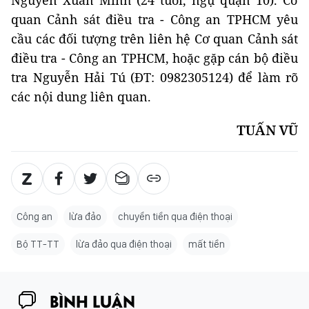
Nguyễn Xuân Minh (24 tuổi, ngụ quận 10). Cơ
quan Cảnh sát điều tra - Công an TPHCM yêu
cầu các đối tượng trên liên hệ Cơ quan Cảnh sát
điều tra - Công an TPHCM, hoặc gặp cán bộ điều
tra Nguyễn Hải Tú (ĐT: 0982305124) để làm rõ
các nội dung liên quan.
TUẤN VŨ
Công an
lừa đảo
chuyển tiền qua điện thoại
Bộ TT-TT
lừa đảo qua điện thoại
mất tiền
BÌNH LUẬN