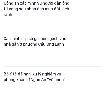
Bộ Y tế đề nghị xử lý nghiêm vụ
phòng khám ở Nghệ An "vẽ bệnh"
Bắt nhóm người nước ngoài dàn
cảnh, lừa đảo du khách tại TPHCM
Đồng Nai: Triệt phá đường dây sản
xuất, mua bán giấy tờ giả trên