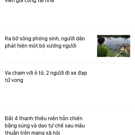
Ra bờ sông phóng sinh, người dân
phát hiện một bộ xương người
Va chạm với ô tô, 2 người đi xe đạp
tử vong
Bắt 4 thanh thiếu niên hỗn chiến
bằng súng và dao tự chế sau mâu
thuẫn trên mạng xã hội
Công an làm việc với người phụ nữ
báo thông tin giả bị cướp giật 85
triệu đồng