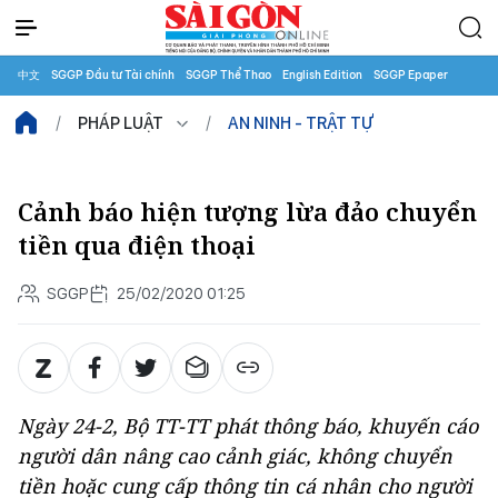
中文
SGGP Đầu tư Tài chính
SGGP Thể Thao
English Edition
SGGP Epaper
PHÁP LUẬT
AN NINH - TRẬT TỰ
Cảnh báo hiện tượng lừa đảo chuyển
tiền qua điện thoại
SGGP
25/02/2020 01:25
Ngày 24-2, Bộ TT-TT phát thông báo, khuyến cáo
người dân nâng cao cảnh giác, không chuyển
tiền hoặc cung cấp thông tin cá nhân cho người