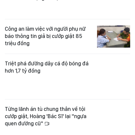
Triệt phá đường dây cá độ bóng đá
hơn 1,7 tỷ đồng
Từng lãnh án tù chung thân về tội
cướp giật, Hoàng 'Bác Sĩ' lại "ngựa
quen đường cũ"
Triệt phá đường dây cá độ bóng đá
hơn 500 tỷ đồng, khởi tố 35 bị can